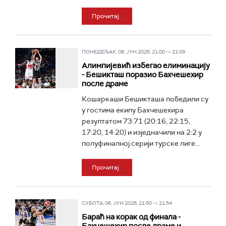
Прочитај
ПОНЕДЕЉАК, 08. ЈУН 2026, 21:00 -> 21:09
Алимпијевић избегао елиминацију
- Бешикташ поразио Бахчешехир
после драме
Кошаркаши Бешикташа победили су
у гостима екипу Бахчешехира
резултатом 73:71 (20:16, 22:15,
17:20, 14:20) и изједначили на 2:2 у
полуфиналној серији турске лиге...
Прочитај
СУБОТА, 06. ЈУН 2026, 21:50 -> 21:54
Бараћ на корак од финала -