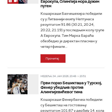
Еврокупа, Олимпија мора дужим
путем
Кошаркаши Бахчешехира победили
су у Литванији екипу Нептунаса
резултатом 91:86 (30:21, 20:24,
20:22, 21:19) у последњем колу групе
А Еврокупа. Тим Марка Бараћа
обезбедио је директан пласман у
четвртфинале...
Прочитај
НЕДЕЉА, 04. ЈАН 2026, 20:48 -> 20:51
Први пораз Бешикташа у Турској,
Фенер убедљив против
Алимпијевићевог тима
Кошаркаши Фенербахчеа победили
су Бешикташ на гостовању
резултатом 101:87 у дербију 14. кола