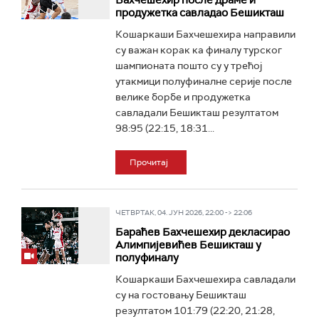
Бахчешехир после драме и
продужетка савладао Бешикташ
Кошаркаши Бахчешехира направили
су важан корак ка финалу турског
шампионата пошто су у трећој
утакмици полуфиналне серије после
велике борбе и продужетка
савладали Бешикташ резултатом
98:95 (22:15, 18:31...
Прочитај
ЧЕТВРТАК, 04. ЈУН 2026, 22:00 -> 22:06
Бараћев Бахчешехир декласирао
Алимпијевићев Бешикташ у
полуфиналу
Кошаркаши Бахчешехира савладали
су на гостовању Бешикташ
резултатом 101:79 (22:20, 21:28,