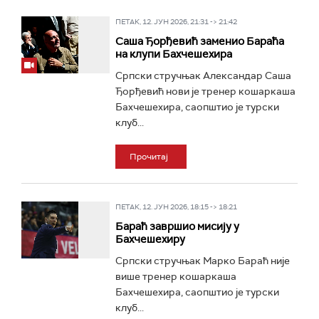
ПЕТАК, 12. ЈУН 2026, 21:31 -> 21:42
Саша Ђорђевић заменио Бараћа
на клупи Бахчешехира
Српски стручњак Александар Саша
Ђорђевић нови је тренер кошаркаша
Бахчешехира, саопштио је турски
клуб...
Прочитај
ПЕТАК, 12. ЈУН 2026, 18:15 -> 18:21
Бараћ завршио мисију у
Бахчешехиру
Српски стручњак Марко Бараћ није
више тренер кошаркаша
Бахчешехира, саопштио је турски
клуб...