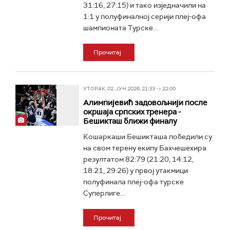
31:16, 27:15) и тако изједначили на
1:1 у полуфиналној серији плеј-офа
шампионата Турске...
Прочитај
УТОРАК, 02. ЈУН 2026, 21:33 -> 22:00
Алимпијевић задовољнији после
окршаја српских тренера -
Бешикташ ближи финалу
Кошаркаши Бешикташа победили су
на свом терену екипу Бахчешехира
резултатом 82:79 (21:20, 14:12,
18:21, 29:26) у првој утакмици
полуфинала плеј-офа турске
Суперлиге...
Прочитај