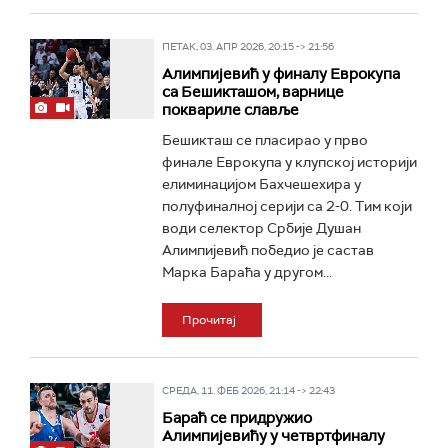
ПЕТАК, 03. АПР 2026, 20:15 -> 21:56
Алимпијевић у финалу Еврокупа
са Бешикташом, варнице
поквариле славље
Бешикташ се пласирао у прво
финале Еврокупа у клупској историји
елиминацијом Бахчешехира у
полуфиналној серији са 2-0. Тим који
води селектор Србије Душан
Алимпијевић победио је састав
Марка Бараћа у другом...
Прочитај
СРЕДА, 11. ФЕБ 2026, 21:14 -> 22:43
Бараћ се придружио
Алимпијевићу у четвртфиналу