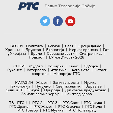
Радио Телевизија Србије
|
|
|
|
ВЕСТИ
Политика
Регион
Свет
Србија данас
|
|
|
|
Хроника
Друштво
Економија
Мерила времена
Рат
|
|
|
|
у Украјини
Време
Сервисне вести
Сматрачница
|
Подкаст
ЕУ могућности 2026
|
|
|
|
СПОРТ
Фудбал
Кошарка
Тенис
Одбојка
|
|
|
|
Рукомет
Ватерполо
Атлетика
Ауто-мото
Остали
|
спортови
Меморијал РТС
|
|
|
МАГАЗИН
Живот
Занимљивости
Музика
|
|
|
|
Технологијa
Путујемо
Свет познатих
Здравље
|
|
|
|
Филм и ТВ
Наука
Природа
Дигитални предузетник
|
За мале велике хероје
Наизглед здрав
|
|
|
|
|
ТВ
РТС 1
РТС 2
РТС 3
РТС Свет
РТС Наука
|
|
|
|
РТС Драма
РТС Живот
РТС Класика
РТС Коло
|
|
РТС Трезор
РТС Музика
РТС Полетарац