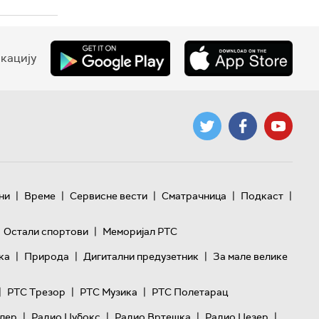
кацију
|
|
|
|
|
ни
Време
Сервисне вести
Сматрачница
Подкаст
|
Остали спортови
Меморијал РТС
|
|
|
ка
Природа
Дигитални предузетник
За мале велике
|
|
|
РТС Трезор
РТС Музика
РТС Полетарац
|
|
|
|
лер
Радио Џубокс
Радио Вртешка
Радио Џезер