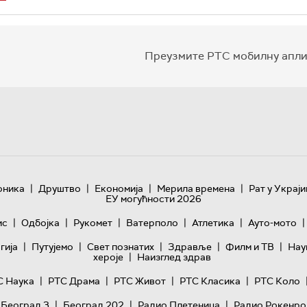
Преузмите РТС мобилну апли
|
|
|
|
оника
Друштво
Економија
Мерила времена
Рат у Украји
ЕУ могућности 2026
|
|
|
|
|
|
ис
Одбојка
Рукомет
Ватерполо
Атлетика
Ауто-мото
|
|
|
|
|
гијa
Путујемо
Свет познатих
Здравље
Филм и ТВ
Нау
|
хероје
Наизглед здрав
|
|
|
|
С Наука
РТС Драма
РТС Живот
РТС Класика
РТС Коло
|
|
|
 Београд 3
Београд 202
Радио Плетеница
Радио Рокенро