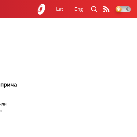
Lat
Eng
 прича
 или
и