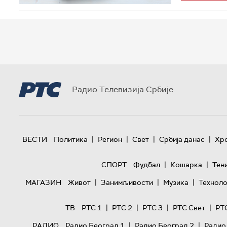
Радио Телевизија Србије
|
|
|
|
ВЕСТИ
Политика
Регион
Свет
Србија данас
Хр
|
|
СПОРТ
Фудбал
Кошарка
Тен
|
|
|
МАГАЗИН
Живот
Занимљивости
Музика
Техноло
|
|
|
|
ТВ
РТС 1
РТС 2
РТС 3
РТС Свет
РТ
|
|
РАДИО
Радио Београд 1
Радио Београд 2
Радио