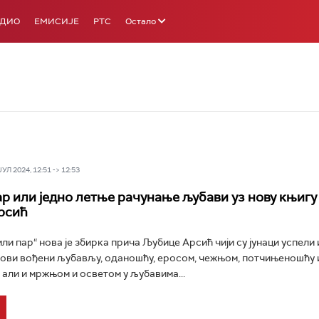
АДИО
ЕМИСИЈЕ
РТС
Остало
Л 2024, 12:51 -> 12:53
ар или једно летње рачунање љубави уз нову књигу
рсић
били пар“ нова је збирка прича Љубице Арсић чији су јунаци успели
ови вођени љубављу, оданошћу, еросом, чежњом, потчињеношћу 
 али и мржњом и осветом у љубавима...