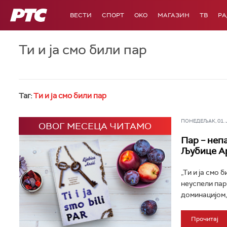
РТС
ВЕСТИ
СПОРТ
OKO
МАГАЗИН
ТВ
Р
Ти и ја смо били пар
Таг:
Ти и ја смо били пар
ПОНЕДЕЉАК, 01. ЈУ
ОВОГ МЕСЕЦА ЧИТАМО
Пар – неп
Љубице А
„Ти и ја смо 
неуспели пар
доминацијом,
Прочитај