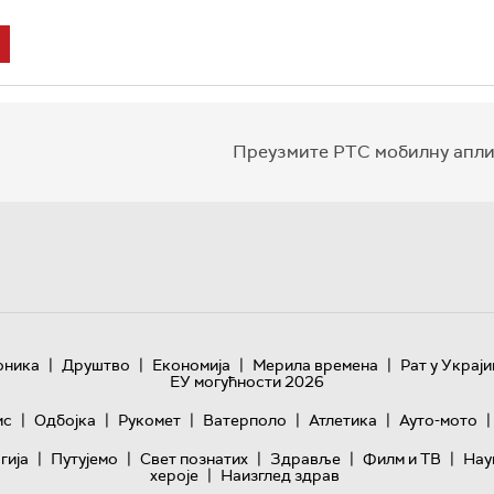
Преузмите РТС мобилну апли
|
|
|
|
оника
Друштво
Економија
Мерила времена
Рат у Украји
ЕУ могућности 2026
|
|
|
|
|
|
ис
Одбојка
Рукомет
Ватерполо
Атлетика
Ауто-мото
|
|
|
|
|
гијa
Путујемо
Свет познатих
Здравље
Филм и ТВ
Нау
|
хероје
Наизглед здрав