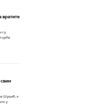
а вратите
и су
тојеће
 свим
на Шушић, а
ало у