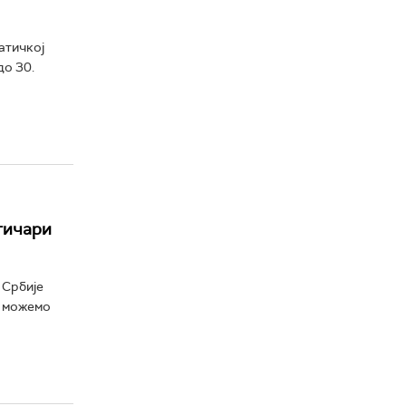
атичкој
до 30.
атичари
 Србије
е можемо