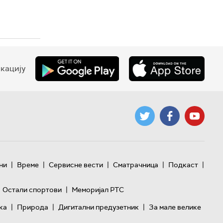
кацију
|
|
|
|
|
ни
Време
Сервисне вести
Сматрачница
Подкаст
|
Остали спортови
Меморијал РТС
|
|
|
ка
Природа
Дигитални предузетник
За мале велике