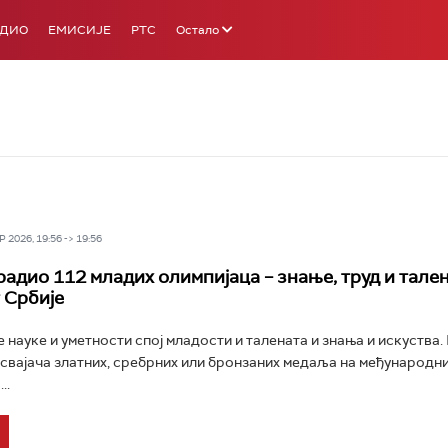
АДИО
ЕМИСИЈЕ
РТС
Остало
 2026, 19:56 -> 19:56
адио 112 младих олимпијаца – знање, труд и тален
 Србије
е науке и уметности спој младости и талената и знања и искуства
 освајача златних, сребрних или бронзаних медаља на међународн
..