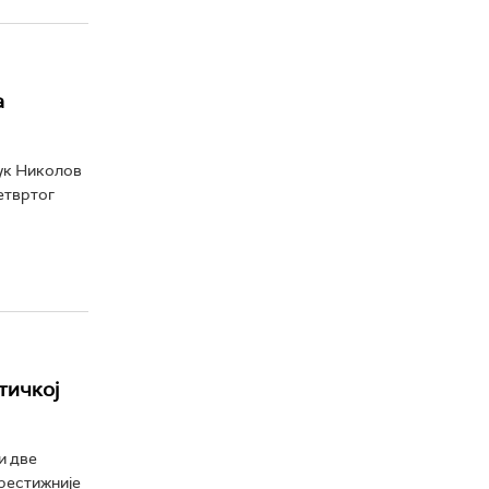
а
ук Николов
етвртог
тичкој
и две
престижније