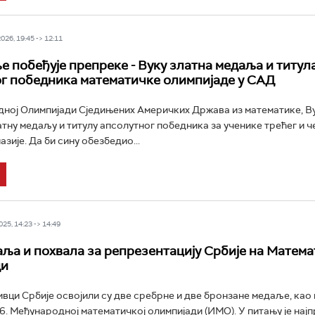
26, 19:45 -> 12:11
е побеђује препреке - Вуку златна медаља и титул
г победника математичке олимпијаде у САД
ној Олимпијади Сједињених Америчких Држава из математике, В
латну медаљу и титулу апсолутног победника за ученике трећег и ч
зије. Да би сину обезбедио...
25, 14:23 -> 14:49
ља и похвала за репрезентацију Србије на Матема
ди
вци Србије освојили су две сребрне и две бронзане медаље, као 
66. Међународној математичкој олимпијади (ИМО). У питању је нај