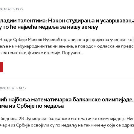
4, 18:48 -> 19:27
ладим талентима: Након студирања и усавршавањ
у то ће највећа медаља за нашу земљу
ладе Србије Милош Вучевић организово је пријем за ученике кој
аље на међународним такмичењима, а поводом одласка на предс
 математике, физике и хемије. Поручио...
24, 13:32 -> 14:17
ћ најбоља математичарка балканске олимпијаде,
ма из Србије по медаља
бедница 28. Јуниорске балканске математичке олимпијаде је Ни
чари из Србије освојили су по медаљу на такмичењу које се одрж