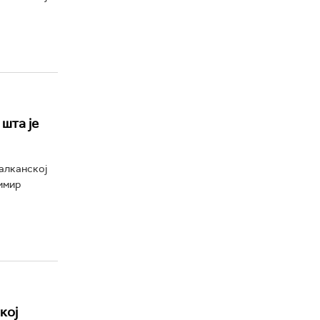
шта је
алканској
димир
кој