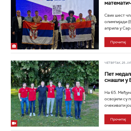
математич
Свих шест чл
олимпијади (
априла у Сара
Прочитај
ЧЕТВРТАК, 25. ЈУЛ 
Пет медаљ
снашли у 
На 65. Међун
освојили су 
очекивати јо
Прочитај