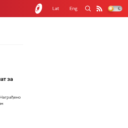
Lat
Eng
ат за
. Награђено
им