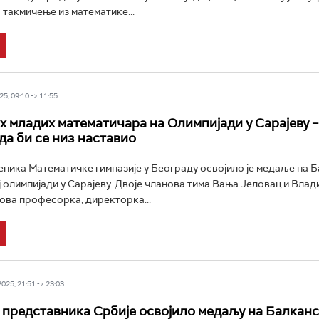
такмичење из математике...
5, 09:10 -> 11:55
х младих математичара на Олимпијади у Сарајеву – 
да би се низ наставио
еника Математичке гимназије у Београду освојило је медаље на Б
 олимпијади у Сарајеву. Двоје чланова тима Вања Јеловац и Вла
ова професорка, директорка...
25, 21:51 -> 23:03
 представника Србије освојило медаљу на Балканс