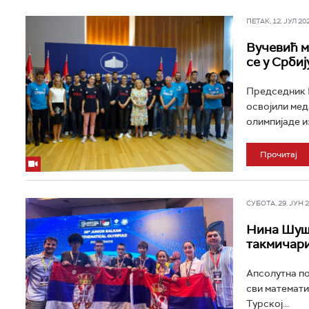
ПЕТАК, 12. ЈУЛ 202
Вучевић м
се у Србиј
Председник В
освојили мед
олимпијаде из
Прочитај
СУБОТА, 29. ЈУН 20
Нина Шуши
такмичари
Апсолутна по
сви математи
Турској...