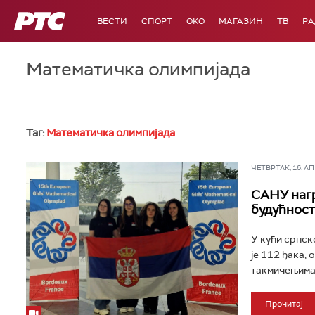
РТС
ВЕСТИ
СПОРТ
OKO
МАГАЗИН
ТВ
Р
Математичка олимпијада
Таг:
Математичка олимпијада
ЧЕТВРТАК, 16. АПР
САНУ нагр
будућност
У кући српск
је 112 ђака,
такмичењима.
Прочитај