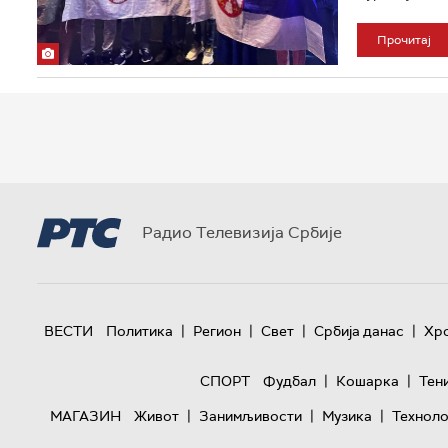
Прочитај
Радио Телевизија Србије
|
|
|
|
ВЕСТИ
Политика
Регион
Свет
Србија данас
Хр
|
|
СПОРТ
Фудбал
Кошарка
Тен
|
|
|
МАГАЗИН
Живот
Занимљивости
Музика
Техноло