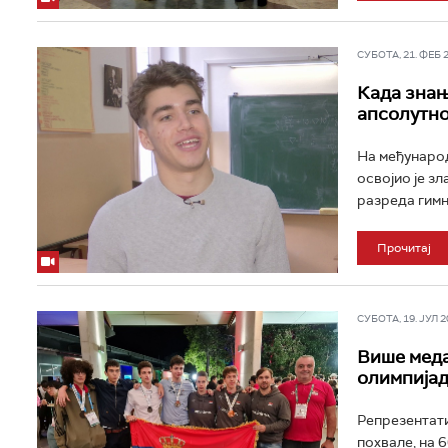
СУБОТА, 21. ФЕБ 20
Када знањ
апсолутно
На међународ
освојио је з
разреда гимна
Прочитај
СУБОТА, 19. ЈУЛ 20
Више меда
олимпија
Репрезентати
похвале, на 