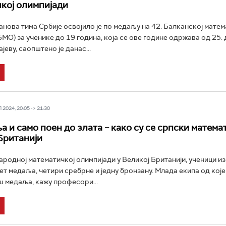
кој олимпијади
анова тима Србије освојило је по медаљу на 42. Балканској матем
БМО) за ученике до 19 година, која се ове године одржава од 25. 
јеву, саопштено је данас...
2024, 20:05 -> 21:30
а и само поен до злата – како су се српски матем
Британији
ародној математичкој олимпијади у Великој Британији, ученици из
пет медаља, четири сребрне и једну бронзану. Млада екипа од кој
ш медаља, кажу професори...