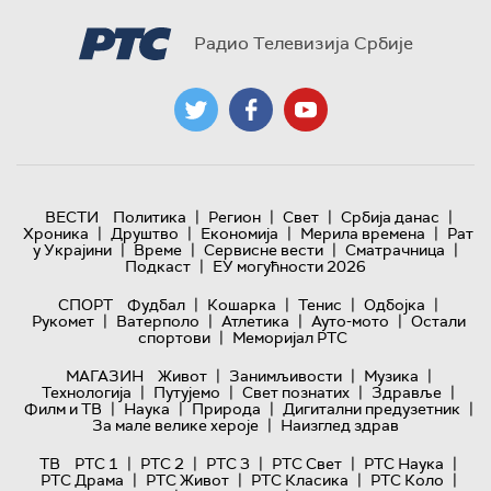
Радио Телевизија Србије
|
|
|
|
ВЕСТИ
Политика
Регион
Свет
Србија данас
|
|
|
|
Хроника
Друштво
Економија
Мерила времена
Рат
|
|
|
|
у Украјини
Време
Сервисне вести
Сматрачница
|
Подкаст
ЕУ могућности 2026
|
|
|
|
СПОРТ
Фудбал
Кошарка
Тенис
Одбојка
|
|
|
|
Рукомет
Ватерполо
Атлетика
Ауто-мото
Остали
|
спортови
Меморијал РТС
|
|
|
МАГАЗИН
Живот
Занимљивости
Музика
|
|
|
|
Технологијa
Путујемо
Свет познатих
Здравље
|
|
|
|
Филм и ТВ
Наука
Природа
Дигитални предузетник
|
За мале велике хероје
Наизглед здрав
|
|
|
|
|
ТВ
РТС 1
РТС 2
РТС 3
РТС Свет
РТС Наука
|
|
|
|
РТС Драма
РТС Живот
РТС Класика
РТС Коло