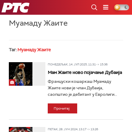
РТС
Муамаду Жаите
Таг:
Муамаду Жаите
ПОНЕДЕЉАК, 14. ЈУЛ 2025, 11:31 -> 15:36
Мам Жаите ново појачање Дубаија
Француски кошаркаш Муамаду
Жаите нови је члан Дубаија,
саопштио је дебитант у Евролиги...
Прочитај
ПЕТАК, 28. ЈУН 2024, 13:17 -> 13:26