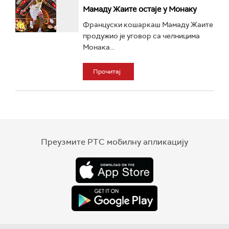
Мамаду Жаите остаје у Монаку
Француски кошаркаш Мамаду Жаите
продужио је уговор са челницима
Монака...
Прочитај
Преузмите РТС мобилну апликацију