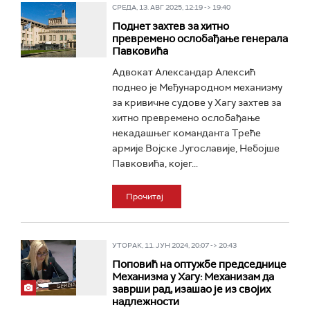
СРЕДА, 13. АВГ 2025, 12:19 -> 19:40
Поднет захтев за хитно
превремено ослобађање генерала
Павковића
Адвокат Александар Алексић
поднео је Међународном механизму
за кривичне судове у Хагу захтев за
хитно превремено ослобађање
некадашњег команданта Треће
армије Војске Југославије, Небојше
Павковића, којег...
Прочитај
УТОРАК, 11. ЈУН 2024, 20:07 -> 20:43
Поповић на оптужбе председнице
Механизма у Хагу: Механизам да
заврши рад, изашао је из својих
надлежности