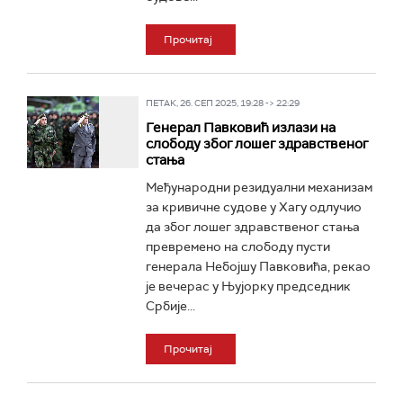
Прочитај
ПЕТАК, 26. СЕП 2025, 19:28 -> 22:29
Генерал Павковић излази на
слободу због лошег здравственог
стања
Међународни резидуални механизам
за кривичне судове у Хагу одлучио
да због лошег здравственог стања
превремено на слободу пусти
генерала Небојшу Павковића, рекао
је вечерас у Њујорку председник
Србије...
Прочитај