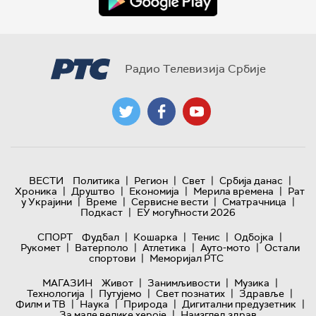
Радио Телевизија Србије
|
|
|
|
ВЕСТИ
Политика
Регион
Свет
Србија данас
|
|
|
|
Хроника
Друштво
Економија
Мерила времена
Рат
|
|
|
|
у Украјини
Време
Сервисне вести
Сматрачница
|
Подкаст
ЕУ могућности 2026
|
|
|
|
СПОРТ
Фудбал
Кошарка
Тенис
Одбојка
|
|
|
|
Рукомет
Ватерполо
Атлетика
Ауто-мото
Остали
|
спортови
Меморијал РТС
|
|
|
МАГАЗИН
Живот
Занимљивости
Музика
|
|
|
|
Технологијa
Путујемо
Свет познатих
Здравље
|
|
|
|
Филм и ТВ
Наука
Природа
Дигитални предузетник
|
За мале велике хероје
Наизглед здрав