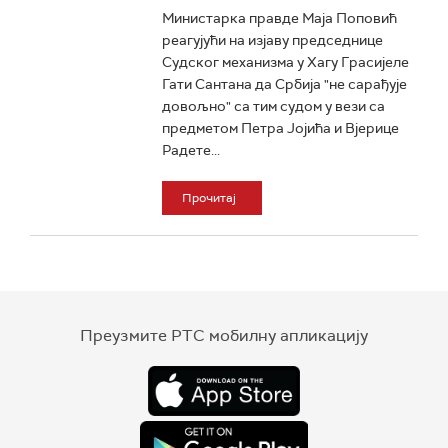
Министарка правде Маја Поповић
реагујући на изјаву председнице
Судског механизма у Хагу Грасијеле
Гати Сантана да Србија "не сарађује
довољно" са тим судом у вези са
предметом Петра Јојића и Вјерице
Радете...
Прочитај
Преузмите РТС мобилну апликацију