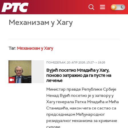
РТС
Механизам у Хагу
Таг:
Механизам у Хагу
ПОНЕДЕЉАК, 20. АПР 2026, 15:27 -> 19:26
Вујић посетио Младића у Хагу,
поново затражио да га пусте на
лечење
Министар правде Републике Србије
Ненад Вујић посетио је у затвору у
Хагу генерала Ратка Младића и Мића
Станишића, након чега се састао са
председницом Међународног
резидуалног механизма за кривичне
судове...