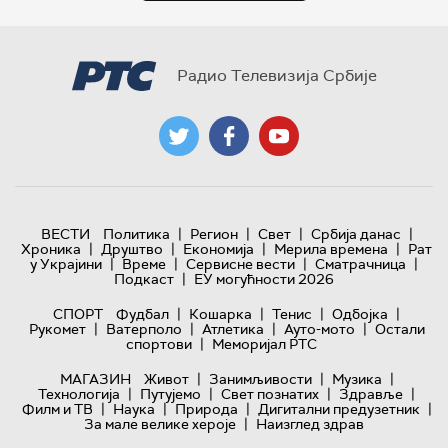
Радио Телевизија Србије
|
|
|
|
ВЕСТИ
Политика
Регион
Свет
Србија данас
|
|
|
|
Хроника
Друштво
Економија
Мерила времена
Рат
|
|
|
|
у Украјини
Време
Сервисне вести
Сматрачница
|
Подкаст
ЕУ могућности 2026
|
|
|
|
СПОРТ
Фудбал
Кошарка
Тенис
Одбојка
|
|
|
|
Рукомет
Ватерполо
Атлетика
Ауто-мото
Остали
|
спортови
Меморијал РТС
|
|
|
МАГАЗИН
Живот
Занимљивости
Музика
|
|
|
|
Технологијa
Путујемо
Свет познатих
Здравље
|
|
|
|
Филм и ТВ
Наука
Природа
Дигитални предузетник
|
За мале велике хероје
Наизглед здрав