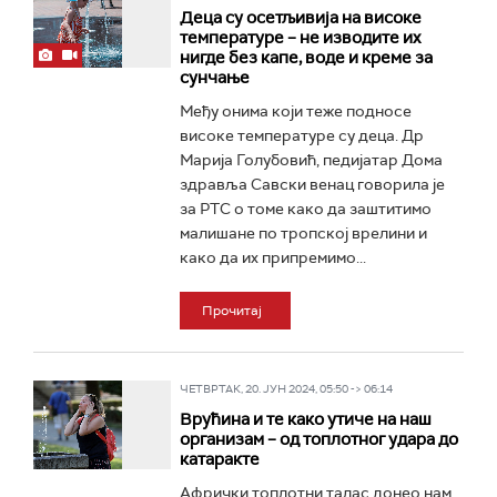
Деца су осетљивија на високе
температуре – не изводите их
нигде без капе, воде и креме за
сунчање
Међу онима који теже подносе
високе температуре су деца. Др
Марија Голубовић, педијатар Дома
здравља Савски венац говорила је
за РТС о томе како да заштитимо
малишане по тропској врелини и
како да их припремимо...
Прочитај
ЧЕТВРТАК, 20. ЈУН 2024, 05:50 -> 06:14
Врућина и те како утиче на наш
организам – од топлотног удара до
катаракте
Афрички топлотни талас донео нам