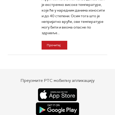
је екстремно високе температуре,
које ће у наредним данима износити
и до 40 степени. Осим тога што је
непријатно вруће, ове температуре
могу бити и веома опасне по
здравље...
Прочитај
Преузмите РТС мобилну апликацију