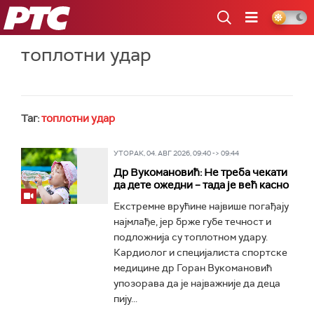
РТС
топлотни удар
Таг:
топлотни удар
УТОРАК, 04. АВГ 2026, 09:40 -> 09:44
Др Вукомановић: Не треба чекати
да дете ожедни – тада је већ касно
Екстремне врућине највише погађају
најмлађе, јер брже губе течност и
подложнија су топлотном удару.
Кардиолог и специјалиста спортске
медицине др Горан Вукомановић
упозорава да је најважније да деца
пију...