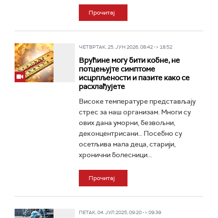
Прочитај
ЧЕТВРТАК, 25. ЈУН 2026, 08:42 -> 18:52
Врућине могу бити кобне, не
потцењујте симптоме
исцрпљености и пазите како се
расхлађујете
Високе температуре представљају
стрес за наш организам. Многи су
ових дана уморни, безвољни,
деконцентрисани… Посебно су
осетљива мала деца, старији,
хронични болесници...
Прочитај
ПЕТАК, 04. ЈУЛ 2025, 09:20 -> 09:39