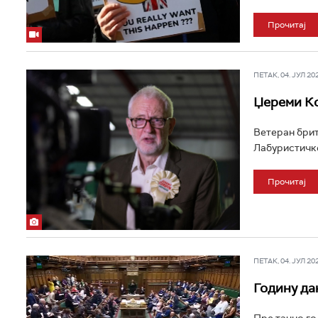
Прочитај
ПЕТАК, 04. ЈУЛ 202
Џереми Ко
Ветеран брит
Лабуристичке
Прочитај
ПЕТАК, 04. ЈУЛ 202
Годину да
Пре тачно го