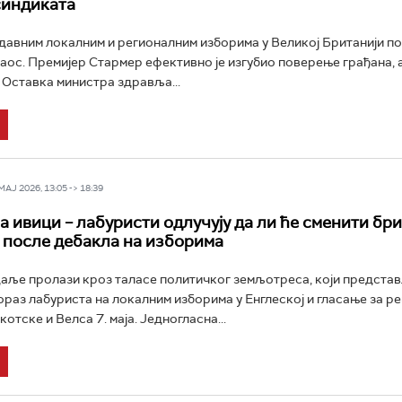
синдиката
давним локалним и регионалним изборима у Великој Британији по
хаос. Премијер Стармер ефективно је изгубио поверење грађана, 
. Оставка министра здравља...
Ј 2026, 13:05 -> 18:39
а ивици – лабуристи одлучују да ли ће сменити бр
 после дебакла на изборима
даље пролази кроз таласе политичког земљотреса, који предста
ораз лабуриста на локалним изборима у Енглеској и гласање за р
тске и Велса 7. маја. Једногласна...