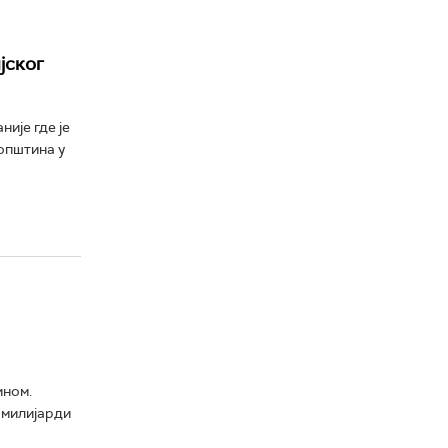
јског
ије где је
општина у
ином.
 милијарди