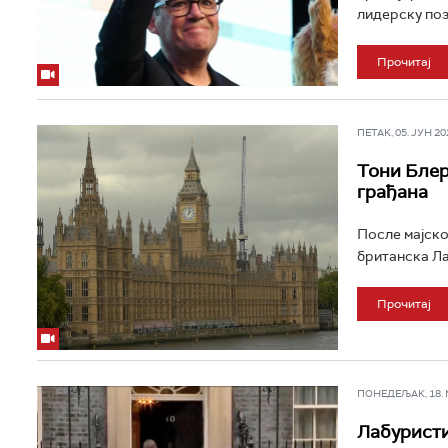
лидерску поз
Прочитај
ПЕТАК, 05. ЈУН 202
Тони Блер
грађана
После мајско
британска Ла
Прочитај
ПОНЕДЕЉАК, 18. МА
Лабуристи