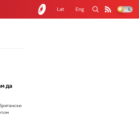
Lat
Eng
ам да
 британски
отом