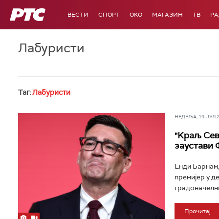
РТС
ВЕСТИ
СПОРТ
OKO
МАГАЗИН
ТВ
Р
Лабуристи
Таг:
Лабуристи
НЕДЕЉА, 19. ЈУЛ 20
"Kраљ Сев
заустави 
Енди Барнам,
премијер у д
градоначелни
Прочитај