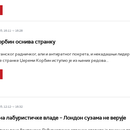
5, 16:11 -> 16:28
рбин оснива странку
анског радничког, али и антиратног покрета, и некадашњи лидер
 странке Џереми Корбин иступио је из њених редова...
5, 12:12 -> 16:32
на лабуристичке владе – Лондон сузама не верује
дину дана британска Лабуристичка странка ставила је тачку на т