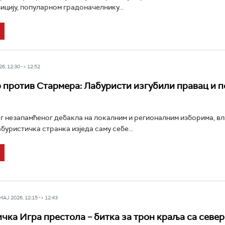
ицију, популарном градоначелнику...
6, 12:30 -> 12:52
 против Стармера: Лабуристи изгубили правац и 
г незапамћеног дебакла на локалним и регионалним изборима, вл
буристичка странка изједа саму себе...
Ј 2026, 12:15 -> 12:43
чка Игра престола – битка за трон краља са север