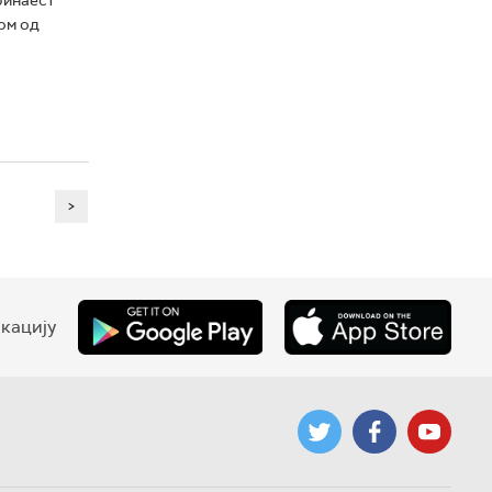
ом од
>
кацију