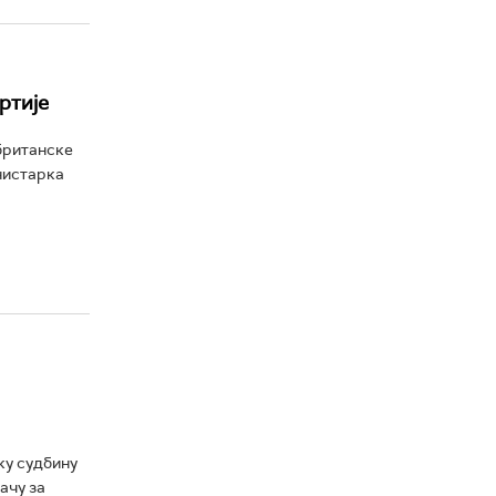
ртије
британске
нистарка
ку судбину
ачу за