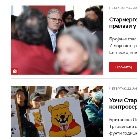
ПЕТАК, 08. МАЈ 202
Стармерге
прелази у
Бројање глас
7. маја око 
Енглеској и п
Прочитај
ЧЕТВРТАК, 22. ЈАН 
Уочи Стар
контровер
Британска Ла
Трговински д
фунти годишњ