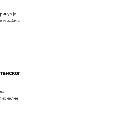
ринуо је
али одбија
итанског
вља
егионалне