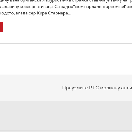
владавину конзервативаца. Са надмоћном парламентарном већин
 одсто, влада сер Кира Стармера...
Преузмите РТС мобилну апли