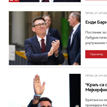
ПЕТАК, 17. ЈУЛ 202
Енди Барн
Посланик за 
Лабуристичке
унутрашњих п
Прочитај
ПЕТАК, 19. ЈУН 202
"Краљ са 
Мејкерфил
Британска из
премијера Ки