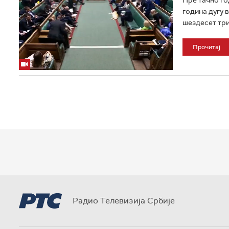
година дугу 
шездесет три
Прочитај
Радио Телевизија Србије