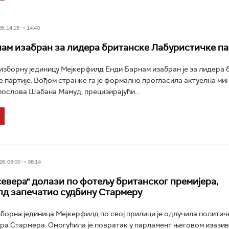
6, 14:15 -> 14:40
ам изабран за лидера британске Лабуристичке па
изборну јединицу Мејкерфилд Енди Барнам изабран је за лидера 
 партије. Вођом странке га је формално прогласила актуелна ми
ослова Шабана Мамуд, прецизирајући...
6, 08:00 -> 08:14
севера" долази по фотељу британског премијера,
д запечатио судбину Стармеру
борна јединица Мејкерфилд по свој прилици је одлучила политич
ра Стармера. Омогућила је повратак у парламент његовом изазив