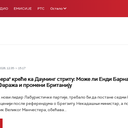
АДИО
ЕМИСИЈЕ
РТС
Остало
26, 12:35 -> 15:17
ера" креће ка Даунинг стриту: Може ли Енди Барн
Фаража и промени Британију
 нови лидер Лабуристичке партије, требало би да постане седми
еценији после референдума о Брегзиту. Некадашњи министар, а п
к Великог Манчестера, обећава...