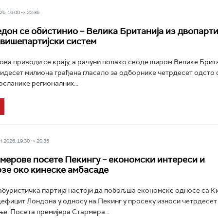
6, 16:00 -> 22:36
дон се обистинио – Велика Британија из двопарти
 вишепартијски систем
ова приводи се крају, а рачуни полако своде широм Велике Британ
тридесет милиона грађана гласало за одборнике четрдесет одсто 
осланике регионалних...
2026, 19:30 -> 20:35
мерове посете Пекингу – економски интереси и
зе око кинеске амбасаде
буристичка партија настоји да побољша економске односе са К
ефицит Лондона у односу на Пекинг у просеку износи четрдесет
е. Посета премијера Стармера...