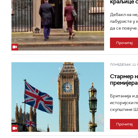
краљице 
Дебакл на не
лабуристе у 
да се повуче
Прочитај
ПОНЕДЕЉАК, 11. МА
Стармер н
премијера
Британија и 
историјски п
скупштине Шко
Прочитај