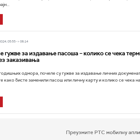
јн...
24, 05:55 -> 06:14
е гужве за издавање пасоша – колико се чека терм
ез заказивања
годишњих одмора, почеле су гужве за издавање личних докумена
те како бисте заменили пасош или личну карту и колико се чека на
Преузмите РТС мобилну апли