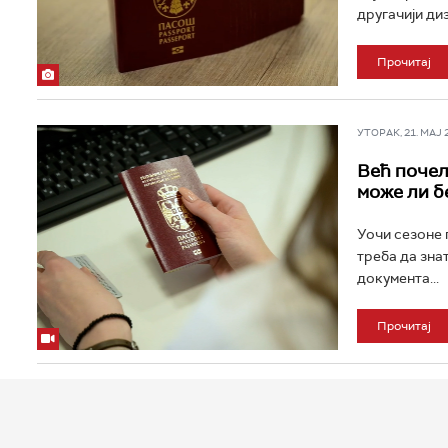
другачији диза
Прочитај
УТОРАК, 21. МАЈ 20
Већ почел
може ли б
Уочи сезоне 
треба да зна
документа...
Прочитај