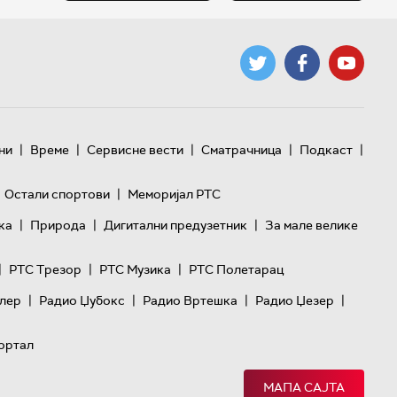
|
|
|
|
|
ни
Време
Сервисне вести
Сматрачница
Подкаст
|
Остали спортови
Меморијал РТС
|
|
|
ка
Природа
Дигитални предузетник
За мале велике
|
|
|
РТС Трезор
РТС Музика
РТС Полетарац
|
|
|
|
лер
Радио Џубокс
Радио Вртешка
Радио Џезер
ортал
МАПА САЈТА