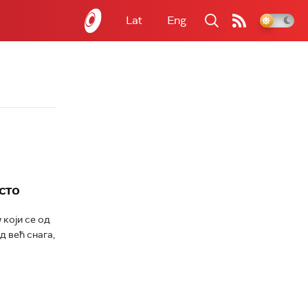
Lat
Eng
сто
 који се од
д већ снага,