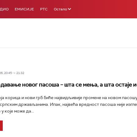
АДИО
ЕМИСИЈЕ
РТС
Остало
6, 20:45 -> 21:32
давање новог пасоша – шта се мења, а шта остаје и
оја корица и нови грб биће највидљивије промене на новом пасошу
 српским држављанима. Ипак, највећа вредност пасоша није изгле
у које може да...