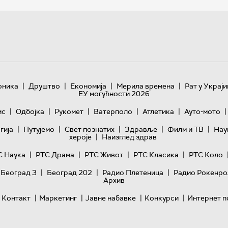
|
|
|
|
оника
Друштво
Економија
Мерила времена
Рат у Украји
ЕУ могућности 2026
|
|
|
|
|
|
ис
Одбојка
Рукомет
Ватерполо
Атлетика
Ауто-мото
|
|
|
|
|
гијa
Путујемо
Свет познатих
Здравље
Филм и ТВ
Нау
|
хероје
Наизглед здрав
|
|
|
|
С Наука
РТС Драма
РТС Живот
РТС Класика
РТС Коло
|
|
|
 Београд 3
Београд 202
Радио Плетеница
Радио Рокенро
Архив
|
|
|
|
Контакт
Маркетинг
Јавне набавке
Конкурси
Интернет п