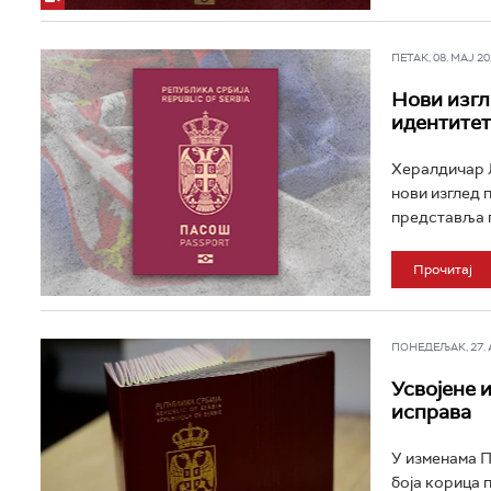
ПЕТАК, 08. МАЈ 202
Нови изгл
идентитет 
Хералдичар Љ
нови изглед 
представља п
Прочитај
ПОНЕДЕЉАК, 27. АП
Усвојене 
исправа
У изменама П
боја корица 