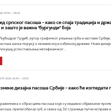
6, 05:50 -> 06:05
ед српског пасоша – како се спаја традиција и држ
и зашто је важна "бургунди" боја
убодраг Грујић, аутор графичког решења грба и заставе Србије,
пасоша шаље поруку о независној и озбиљној држави. Нови дизај
окушај успостављања метафизичког...
Р 2026, 16:45 -> 16:50
измене дизајна пасоша Србије – како ће изгледати 
равилника о обрасцима пасоша које су недавно објављене проме
пасоша, прилагођен је грб, а свака од 32 странице путне исправе 