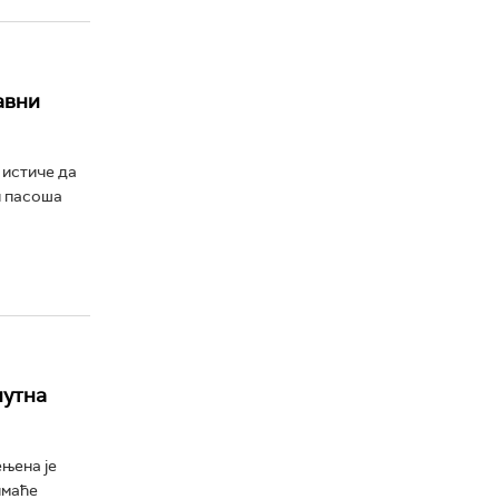
авни
 истиче да
н пасоша
путна
њена је
имаће