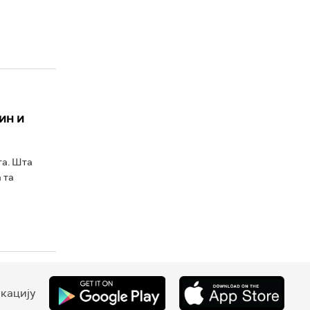
ин и
та. Шта
 та
кацију