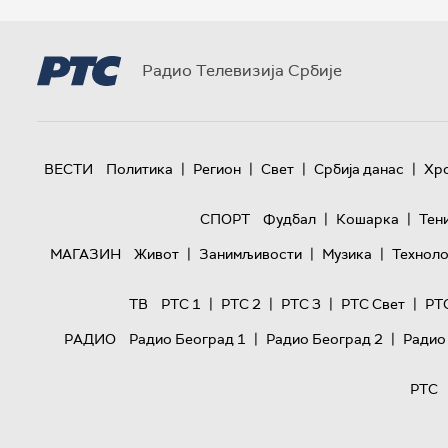
Радио Телевизија Србије
|
|
|
|
ВЕСТИ
Политика
Регион
Свет
Србија данас
Хр
|
|
СПОРТ
Фудбал
Кошарка
Тен
|
|
|
МАГАЗИН
Живот
Занимљивости
Музика
Техноло
|
|
|
|
ТВ
РТС 1
РТС 2
РТС 3
РТС Свет
РТ
|
|
РАДИО
Радио Београд 1
Радио Београд 2
Радио
РТС