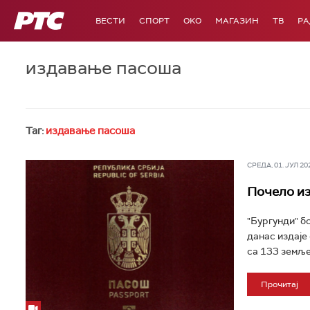
РТС
ВЕСТИ
СПОРТ
OKO
МАГАЗИН
ТВ
Р
издавање пасоша
Таг:
издавање пасоша
СРЕДА, 01. ЈУЛ 202
Почело из
"Бургунди" б
данас издаје
са 133 земље 
Прочитај