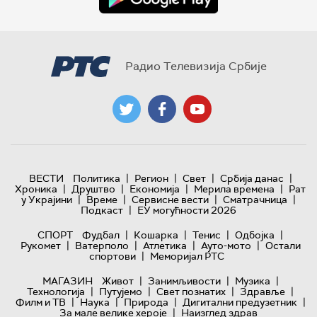
Радио Телевизија Србије
|
|
|
|
ВЕСТИ
Политика
Регион
Свет
Србија данас
|
|
|
|
Хроника
Друштво
Економија
Мерила времена
Рат
|
|
|
|
у Украјини
Време
Сервисне вести
Сматрачница
|
Подкаст
ЕУ могућности 2026
|
|
|
|
СПОРТ
Фудбал
Кошарка
Тенис
Одбојка
|
|
|
|
Рукомет
Ватерполо
Атлетика
Ауто-мото
Остали
|
спортови
Меморијал РТС
|
|
|
МАГАЗИН
Живот
Занимљивости
Музика
|
|
|
|
Технологијa
Путујемо
Свет познатих
Здравље
|
|
|
|
Филм и ТВ
Наука
Природа
Дигитални предузетник
|
За мале велике хероје
Наизглед здрав