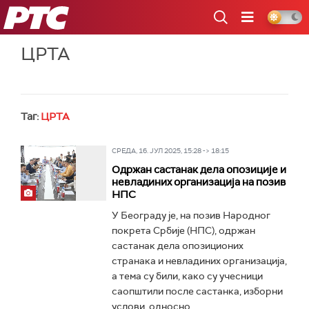
РТС
ЦРТА
Таг:
ЦРТА
СРЕДА, 16. ЈУЛ 2025, 15:28 -> 18:15
Одржан састанак дела опозиције и
невладиних организација на позив
НПС
У Београду је, на позив Народног
покрета Србије (НПС), одржан
састанак дела опозиционих
странака и невладиних организација,
а тема су били, како су учесници
саопштили после састанка, изборни
услови, односно...