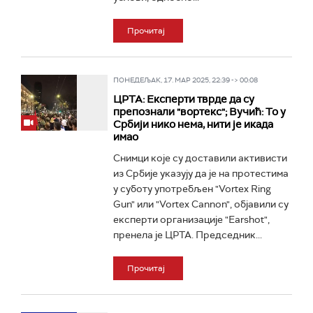
Прочитај
ПОНЕДЕЉАК, 17. МАР 2025, 22:39 -> 00:08
ЦРТА: Експерти тврде да су
препознали "вортекс"; Вучић: То у
Србији нико нема, нити је икада
имао
Снимци које су доставили активисти
из Србије указују да је на протестима
у суботу употребљен "Vortex Ring
Gun" или "Vortex Cannon", објавили су
експерти организације "Earshot",
пренела је ЦРТА. Председник...
Прочитај