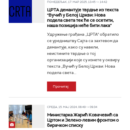
ПОНЕДЕЉАК, 17. МАР 2025, 13:45 -> 14:42
ЦРТА демантује тврдње из текста
"Вучић у Белој Цркви: Нова
подела света тек ће се осетити,
наша позиција неће бити лака“
Удружење грађана „ЦРТА“ обратило
се уредништву Сајта са захтевом да
демантује, како су навели,
неистините тврдње о тој
организацији које су изнете у оквиру
текста „Вучић у Белој Цркви: Нова
подела света...
Прочитај
СРЕДА, 15. МАЈ 2024, 08:49 -> 09:34
Министарка Жарић Ковачевић са
Цртом и Зелено-левим фронтом о
бирачком списку