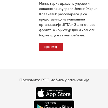
Министарка државне управе и
локалне самоуправе Јелена Жарић
Ковачевић разговарала је са
представницима невладине
организације ЦРТА и Зелено-левог
фронта, а који су уједно и чланови
Радне групе за унапређење...
Прочитај
Преузмите РТС мобилну апликацију