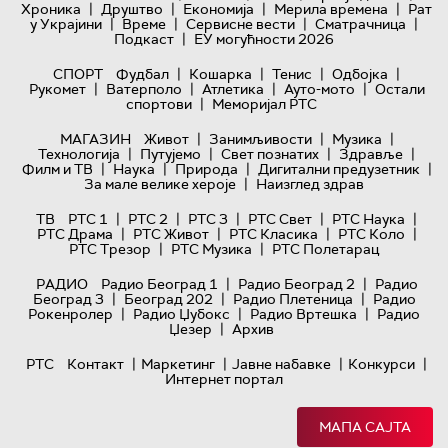
|
|
|
|
Хроника
Друштво
Економија
Мерила времена
Рат
|
|
|
|
у Украјини
Време
Сервисне вести
Сматрачница
|
Подкаст
ЕУ могућности 2026
|
|
|
|
СПОРТ
Фудбал
Кошарка
Тенис
Одбојка
|
|
|
|
Рукомет
Ватерполо
Атлетика
Ауто-мото
Остали
|
спортови
Меморијал РТС
|
|
|
МАГАЗИН
Живот
Занимљивости
Музика
|
|
|
|
Технологијa
Путујемо
Свет познатих
Здравље
|
|
|
|
Филм и ТВ
Наука
Природа
Дигитални предузетник
|
За мале велике хероје
Наизглед здрав
|
|
|
|
|
ТВ
РТС 1
РТС 2
РТС 3
РТС Свет
РТС Наука
|
|
|
|
РТС Драма
РТС Живот
РТС Класика
РТС Коло
|
|
РТС Трезор
РТС Музика
РТС Полетарац
|
|
РАДИО
Радио Београд 1
Радио Београд 2
Радио
|
|
|
Београд 3
Београд 202
Радио Плетеница
Радио
|
|
|
Рокенролер
Радио Џубокс
Радио Вртешка
Радио
|
Џезер
Архив
|
|
|
|
РТС
Контакт
Маркетинг
Јавне набавке
Конкурси
Интернет портал
МАПА САЈТА