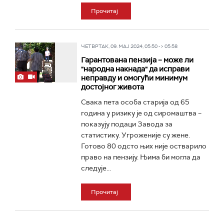
Прочитај
ЧЕТВРТАК, 09. МАЈ 2024, 05:50 -> 05:58
Гарантована пензија – може ли
"народна накнада" да исправи
неправду и омогући минимум
достојног живота
Свака пета особа старија од 65
година у ризику је од сиромаштва –
показују подаци Завода за
статистику. Угроженије су жене.
Готово 80 одсто њих није остварило
право на пензију. Њима би могла да
следује...
Прочитај