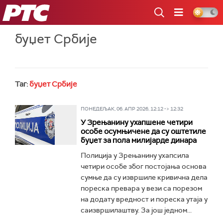
РТС
буџет Србије
Таг:
буџет Србије
ПОНЕДЕЉАК, 06. АПР 2026, 12:12 -> 12:32
У Зрењанину ухапшене четири
особе осумњичене да су оштетиле
буџет за пола милијарде динара
Полиција у Зрењанину ухапсила
четири особе због постојања основа
сумње да су извршилe кривична дела
пореска превара у вези са порезом
на додату вредност и пореска утаја у
саизвршилаштву. За још једном...