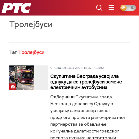
РТС
Тролејбуси
Таг:
Тролејбуси
СРЕДА, 25. ДЕЦ 2024, 18:37 -> 18:52
Скупштина Београда усвојила
одлуку да се тролејбуси замене
електричним аутобусима
Одборници Скупштине града
Београда донели су Одлуку о
усвајању самоиницијативног
предлога пројекта јавно-приватног
партнерства за обављање
комуналне делатности градског
превоза путника на територији