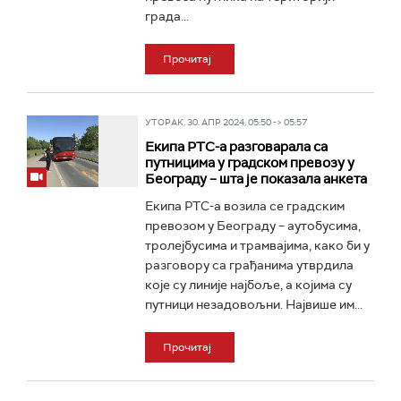
града...
Прочитај
УТОРАК, 30. АПР 2024, 05:50 -> 05:57
Екипа РТС-а разговарала са
путницима у градском превозу у
Београду – шта је показала анкета
Екипа РТС-а возила се градским
превозом у Београду – аутобусима,
тролејбусима и трамвајима, како би у
разговору са грађанима утврдила
које су линије најбоље, а којима су
путници незадовољни. Највише им...
Прочитај