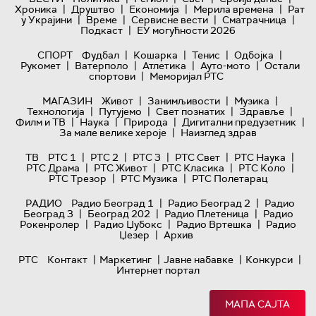
|
|
|
|
Хроника
Друштво
Економија
Мерила времена
Рат
|
|
|
|
у Украјини
Време
Сервисне вести
Сматрачница
|
Подкаст
ЕУ могућности 2026
|
|
|
|
СПОРТ
Фудбал
Кошарка
Тенис
Одбојка
|
|
|
|
Рукомет
Ватерполо
Атлетика
Ауто-мото
Остали
|
спортови
Меморијал РТС
|
|
|
МАГАЗИН
Живот
Занимљивости
Музика
|
|
|
|
Технологијa
Путујемо
Свет познатих
Здравље
|
|
|
|
Филм и ТВ
Наука
Природа
Дигитални предузетник
|
За мале велике хероје
Наизглед здрав
|
|
|
|
|
ТВ
РТС 1
РТС 2
РТС 3
РТС Свет
РТС Наука
|
|
|
|
РТС Драма
РТС Живот
РТС Класика
РТС Коло
|
|
РТС Трезор
РТС Музика
РТС Полетарац
|
|
РАДИО
Радио Београд 1
Радио Београд 2
Радио
|
|
|
Београд 3
Београд 202
Радио Плетеница
Радио
|
|
|
Рокенролер
Радио Џубокс
Радио Вртешка
Радио
|
Џезер
Архив
|
|
|
|
РТС
Контакт
Маркетинг
Јавне набавке
Конкурси
Интернет портал
МАПА САЈТА