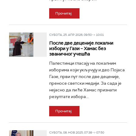
Прочитај
СУБОТА, 25. АПР 2026, 09:50 -> 10:01
После две деценије локални
избори у Гази – Хамас без
званичног учешћа
Палестинци гласају на локалним
изборима који укључују и део Појаса
Газе, први пут после две деценије,
преносе светски медији. За сада је
нејасно да ли ће Хамас признати
резултате избора...
Прочитај
СУБОТА, 08. НОВ 2025, 07:38 -> 07:50