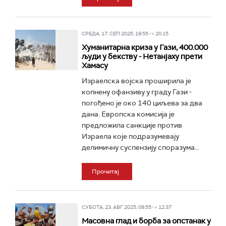
СРЕДА, 17. СЕП 2025, 19:55 -> 20:15
Хуманитарна криза у Гази, 400.000
људи у бекству - Нетанјаху прети
Хамасу
Израелска војска проширила је
копнену офанзиву у граду Гази -
погођено је око 140 циљева за два
дана. Европска комисија је
предложила санкције против
Израела које подразумевају
делимичну суспензију споразума...
Прочитај
СУБОТА, 23. АВГ 2025, 08:55 -> 12:37
Масовна глад и борба за опстанак у