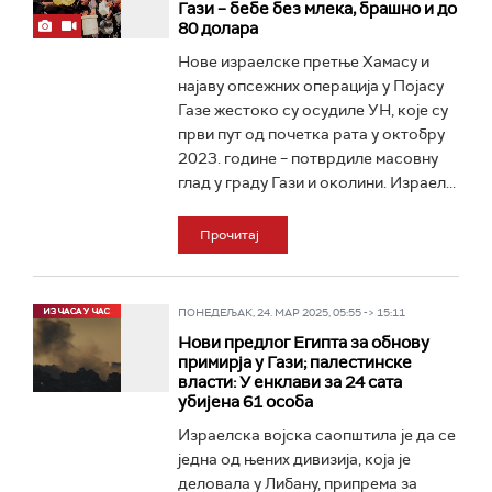
Гази – бебе без млека, брашно и до
80 долара
Нове израелске претње Хамасу и
најаву опсежних операција у Појасу
Газе жестоко су осудиле УН, које су
први пут од почетка рата у октобру
2023. године – потврдиле масовну
глад у граду Гази и околини. Израел...
Прочитај
ПОНЕДЕЉАК, 24. МАР 2025, 05:55 -> 15:11
Нови предлог Египта за обнову
примирја у Гази; палестинске
власти: У енклави за 24 сата
убијена 61 особа
Израелска војска саопштила је да се
једна од њених дивизија, која је
деловала у Либану, припрема за