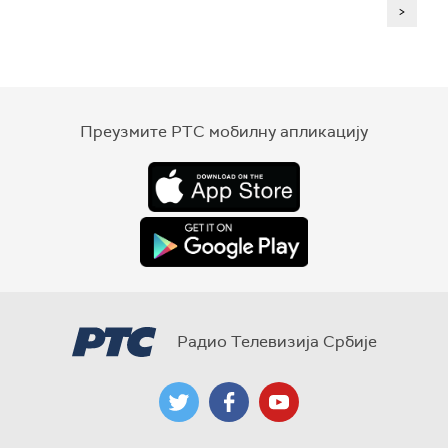
>
Преузмите РТС мобилну апликацију
Радио Телевизија Србије