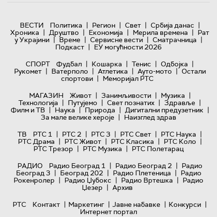
|
|
|
|
ВЕСТИ
Политика
Регион
Свет
Србија данас
|
|
|
|
Хроника
Друштво
Економија
Мерила времена
Рат
|
|
|
|
у Украјини
Време
Сервисне вести
Сматрачница
|
Подкаст
ЕУ могућности 2026
|
|
|
|
СПОРТ
Фудбал
Кошарка
Тенис
Одбојка
|
|
|
|
Рукомет
Ватерполо
Атлетика
Ауто-мото
Остали
|
спортови
Меморијал РТС
|
|
|
МАГАЗИН
Живот
Занимљивости
Музика
|
|
|
|
Технологијa
Путујемо
Свет познатих
Здравље
|
|
|
|
Филм и ТВ
Наука
Природа
Дигитални предузетник
|
За мале велике хероје
Наизглед здрав
|
|
|
|
|
ТВ
РТС 1
РТС 2
РТС 3
РТС Свет
РТС Наука
|
|
|
|
РТС Драма
РТС Живот
РТС Класика
РТС Коло
|
|
РТС Трезор
РТС Музика
РТС Полетарац
|
|
РАДИО
Радио Београд 1
Радио Београд 2
Радио
|
|
|
Београд 3
Београд 202
Радио Плетеница
Радио
|
|
|
Рокенролер
Радио Џубокс
Радио Вртешка
Радио
|
Џезер
Архив
|
|
|
|
РТС
Контакт
Маркетинг
Јавне набавке
Конкурси
Интернет портал