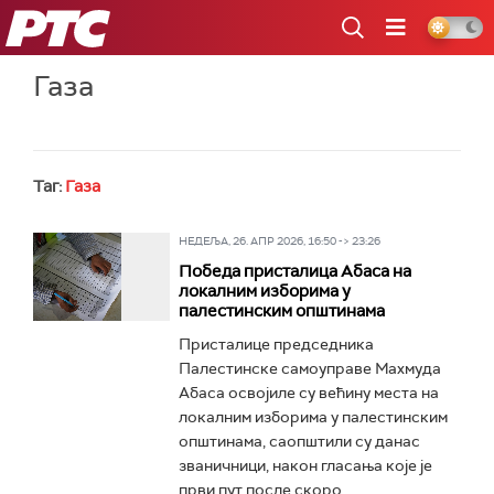
РТС
Газа
Таг:
Газа
НЕДЕЉА, 26. АПР 2026, 16:50 -> 23:26
Победа присталица Абаса на
локалним изборима у
палестинским општинама
Присталице председника
Палестинске самоуправе Махмуда
Абаса освојиле су већину места на
локалним изборима у палестинским
општинама, саопштили су данас
званичници, након гласања које је
први пут после скоро...