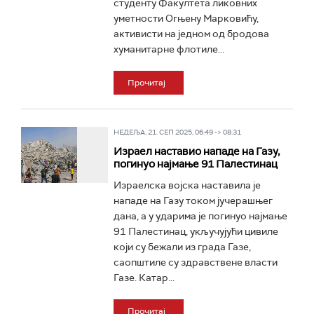
студенту Факултета ликовних
уметности Огњену Марковићу,
активисти на једном од бродова
хуманитарне флотиле...
Прочитај
НЕДЕЉА, 21. СЕП 2025, 06:49 -> 08:31
Израел наставио нападе на Газу,
погинуо најмање 91 Палестинац
Израелска војска наставила је
нападе на Газу током јучерашњег
дана, а у ударима је погинуо најмање
91 Палестинац, укључујући цивиле
који су бежали из града Газе,
саопштиле су здравствене власти
Газе. Катар...
Прочитај