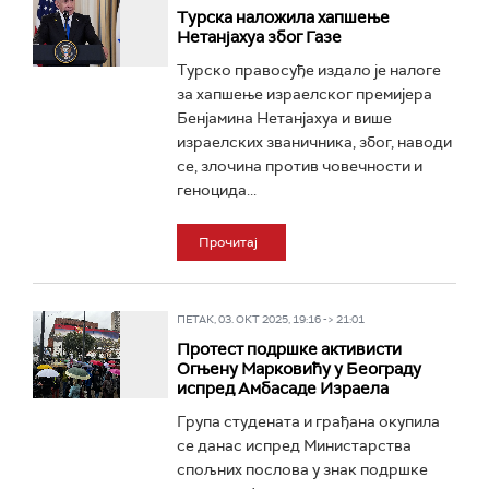
Турска наложила хапшење
Нетанјахуа због Газе
Tурско правосуђе издало је налоге
за хапшење израелског премијера
Бенјамина Нетанјахуа и више
израелских званичника, због, наводи
се, злочина против човечности и
геноцида...
Прочитај
ПЕТАК, 03. ОКТ 2025, 19:16 -> 21:01
Протест подршке активисти
Огњену Марковићу у Београду
испред Амбасаде Израела
Група студената и грађана окупила
се данас испред Министарства
спољних послова у знак подршке