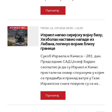
Прочитај
ПЕТАК, 12. ЈУЛ 2024, 05:50 -> 21:00
Израел напао сиријску војну базу;
Хезболах наставио нападе из
Либана, погинуо војник близу
границе
Сукоб Израела и Хамаса – 281. дан.
Председник САД Џозеф Бајден
саопштио је да су Израел и Хамас
пристали на оквир споразума у којем
се предвиђа и прекид ватре у Гази.
Израелске снаге повукле су се из...
Прочитај