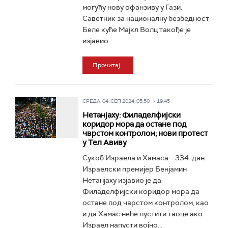
могућу нову офанзиву у Гази.
Саветник за националну безбедност
Беле куће Мајкл Волц такође је
изјавио...
Прочитај
СРЕДА, 04. СЕП 2024, 05:50 -> 19:45
Нетанјаху: Филаделфијски
коридор мора да остане под
чврстом контролом; нови протест
у Тел Авиву
Сукоб Израела и Хамаса – 334. дан.
Израелски премијер Бенјамин
Нетанјаху изјавио је да
Филаделфијски коридор мора да
остане под чврстом контролом, као
и да Хамас неће пустити таоце ако
Израел напусти војно...