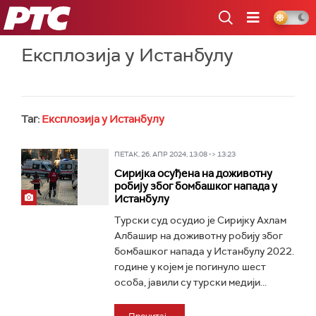
РТС
Експлозија у Истанбулу
Таг:
Експлозија у Истанбулу
ПЕТАК, 26. АПР 2024, 13:08 -> 13:23
Сиријка осуђена на доживотну
робију због бомбашког напада у
Истанбулу
Турски суд осудио је Сиријку Ахлам
Албашир на доживотну робију због
бомбашког напада у Истанбулу 2022.
године у којем је погинуло шест
особа, јавили су турски медији...