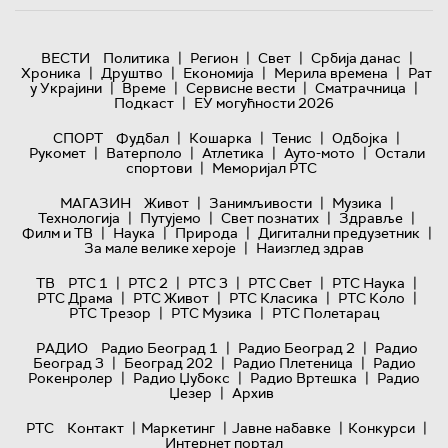
|
|
|
|
ВЕСТИ
Политика
Регион
Свет
Србија данас
|
|
|
|
Хроника
Друштво
Економија
Мерила времена
Рат
|
|
|
|
у Украјини
Време
Сервисне вести
Сматрачница
|
Подкаст
ЕУ могућности 2026
|
|
|
|
СПОРТ
Фудбал
Кошарка
Тенис
Одбојка
|
|
|
|
Рукомет
Ватерполо
Атлетика
Ауто-мото
Остали
|
спортови
Меморијал РТС
|
|
|
МАГАЗИН
Живот
Занимљивости
Музика
|
|
|
|
Технологијa
Путујемо
Свет познатих
Здравље
|
|
|
|
Филм и ТВ
Наука
Природа
Дигитални предузетник
|
За мале велике хероје
Наизглед здрав
|
|
|
|
|
ТВ
РТС 1
РТС 2
РТС 3
РТС Свет
РТС Наука
|
|
|
|
РТС Драма
РТС Живот
РТС Класика
РТС Коло
|
|
РТС Трезор
РТС Музика
РТС Полетарац
|
|
РАДИО
Радио Београд 1
Радио Београд 2
Радио
|
|
|
Београд 3
Београд 202
Радио Плетеница
Радио
|
|
|
Рокенролер
Радио Џубокс
Радио Вртешка
Радио
|
Џезер
Архив
|
|
|
|
РТС
Контакт
Маркетинг
Јавне набавке
Конкурси
Интернет портал