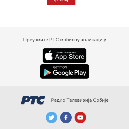
Прочитај
Преузмите РТС мобилну апликацију
Радио Телевизија Србије