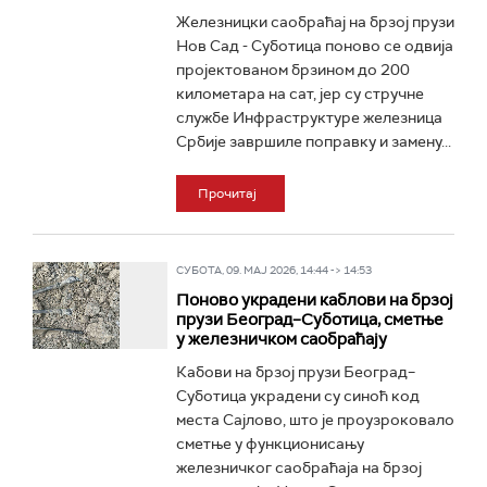
Железницки саобраћај на брзој прузи
Нов Сад - Суботица поново се одвија
пројектованом брзином до 200
километара на сат, јер су стручне
службе Инфраструктуре железница
Србије завршиле поправку и замену...
Прочитај
СУБОТА, 09. МАЈ 2026, 14:44 -> 14:53
Поново украдени каблови на брзој
прузи Београд–Суботица, сметње
у железничком саобраћају
Кабови на брзој прузи Београд–
Суботица украдени су синоћ код
места Сајлово, што је проузроковало
сметње у функционисању
железничког саобраћаја на брзој