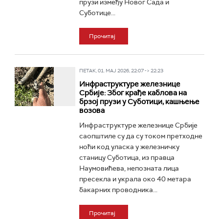
прузи између Новог Сада и
Суботице...
Прочитај
ПЕТАК, 01. МАЈ 2026, 22:07 -> 22:23
Инфраструктуре железнице
Србије: Због крађе каблова на
брзој прузи у Суботици, кашњење
возова
Инфраструктуре железнице Србије
саопштиле су да су током претходне
ноћи код уласка у железничку
станицу Суботица, из правца
Наумовићева, непозната лица
пресекла и украла око 40 метара
бакарних проводника...
Прочитај