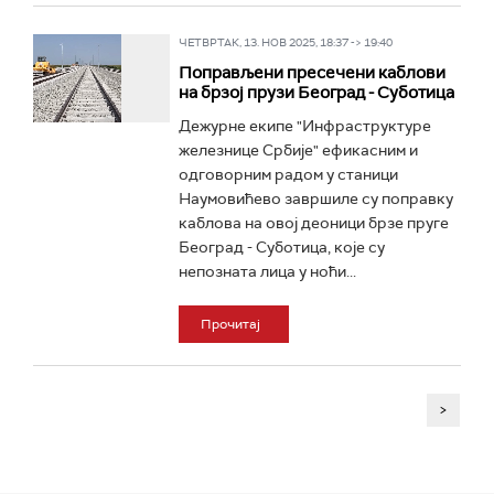
ЧЕТВРТАК, 13. НОВ 2025, 18:37 -> 19:40
Поправљени пресечени каблови
на брзој прузи Београд - Суботица
Дежурне екипе "Инфраструктуре
железнице Србије" ефикасним и
одговорним радом у станици
Наумовићево завршиле су поправку
каблова на овој деоници брзе пруге
Београд - Суботица, које су
непозната лица у ноћи...
Прочитај
>