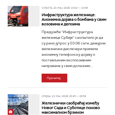
СУБОТА, 23. МАЈ 2026, 14:02 -> 14:06
Инфраструктура железнице:
Анонимна дојава о бомбама у свим
возовима и депоима
Предузеће "Инфраструктура
железнице Србије" саопштило је да
су рано јутрос у 03.06 сати, дежурни
железнички диспечери примили
анонимну телефонску дојаву о
постављеним експлозивним
направама у свим долазним...
Прочитај
СРЕДА, 13. МАЈ 2026, 20:45 -> 20:59
Железнички саобраћај између
Новог Сада и Суботице поново
максималном брзином