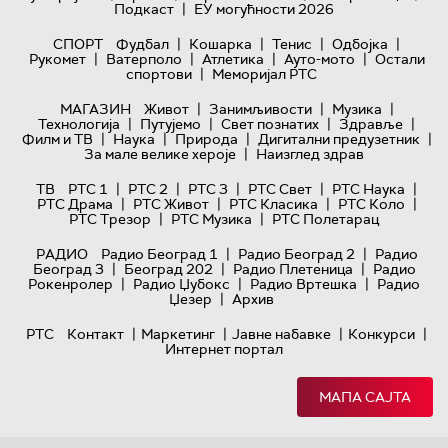
|
Подкаст
ЕУ могућности 2026
|
|
|
|
СПОРТ
Фудбал
Кошарка
Тенис
Одбојка
|
|
|
|
Рукомет
Ватерполо
Атлетика
Ауто-мото
Остали
|
спортови
Меморијал РТС
|
|
|
МАГАЗИН
Живот
Занимљивости
Музика
|
|
|
|
Технологијa
Путујемо
Свет познатих
Здравље
|
|
|
|
Филм и ТВ
Наука
Природа
Дигитални предузетник
|
За мале велике хероје
Наизглед здрав
|
|
|
|
|
ТВ
РТС 1
РТС 2
РТС 3
РТС Свет
РТС Наука
|
|
|
|
РТС Драма
РТС Живот
РТС Класика
РТС Коло
|
|
РТС Трезор
РТС Музика
РТС Полетарац
|
|
РАДИО
Радио Београд 1
Радио Београд 2
Радио
|
|
|
Београд 3
Београд 202
Радио Плетеница
Радио
|
|
|
Рокенролер
Радио Џубокс
Радио Вртешка
Радио
|
Џезер
Архив
|
|
|
|
РТС
Контакт
Маркетинг
Јавне набавке
Конкурси
Интернет портал
МАПА САЈТА