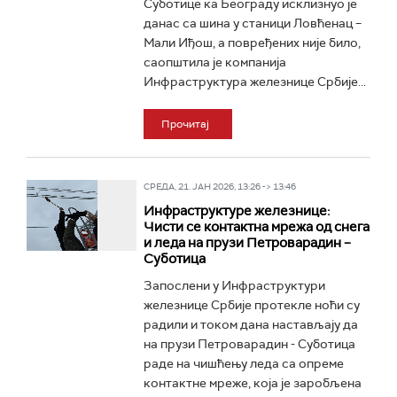
Суботице ка Београду исклизнуо је
данас са шина у станици Ловћенац –
Мали Иђош, а повређених није било,
саопштила је компанија
Инфраструктура железнице Србије...
Прочитај
СРЕДА, 21. ЈАН 2026, 13:26 -> 13:46
Инфраструктуре железнице:
Чисти се контактна мрежа од снега
и леда на прузи Петроварадин –
Суботица
Запослени у Инфраструктури
железнице Србије протекле ноћи су
радили и током дана настављају да
на прузи Петроварадин - Суботица
раде на чишћењу леда са опреме
контактне мреже, која је заробљена