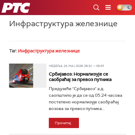
РТС
Инфраструктура железнице
Таг:
Инфраструктура железнице
НЕДЕЉА, 24. МАЈ 2026, 08:31 -> 08:45
Србијавоз: Нормализује се
саобраћај за превоз путника
Предузеће "Србијавоз" а.д.
саопштило је да се од 05.24 часова
постепено нормализује саобраћај
возова за превоз путника...
Прочитај