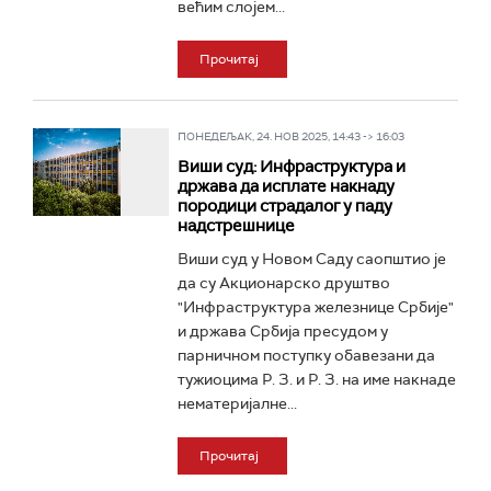
већим слојем...
Прочитај
ПОНЕДЕЉАК, 24. НОВ 2025, 14:43 -> 16:03
Виши суд: Инфраструктура и
држава да исплате накнаду
породици страдалог у паду
надстрешнице
Виши суд у Новом Саду саопштио је
да су Акционарско друштво
"Инфраструктура железнице Србије"
и држава Србија пресудом у
парничном поступку обавезани да
тужиоцима Р. З. и Р. З. на име накнаде
нематеријалне...
Прочитај