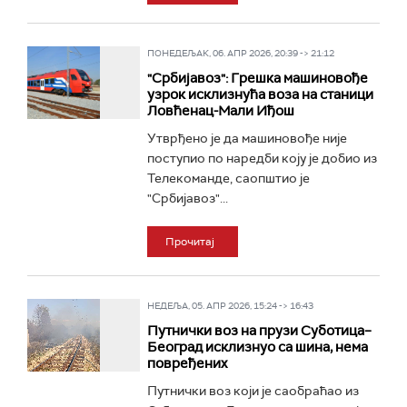
ПОНЕДЕЉАК, 06. АПР 2026, 20:39 -> 21:12
"Србијавоз": Грешка машиновође
узрок исклизнућа воза на станици
Ловћенац-Мали Иђош
Утврђено је да машиновође није
поступио по наредби коју је добио из
Телекоманде, саопштио је
"Србијавоз"...
Прочитај
НЕДЕЉА, 05. АПР 2026, 15:24 -> 16:43
Путнички воз на прузи Суботица–
Београд исклизнуо са шина, нема
повређених
Путнички воз који је саобраћао из