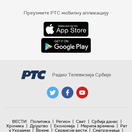
Преузмите РТС мобилну апликацију
Радио Телевизија Србије
|
|
|
|
ВЕСТИ
Политика
Регион
Свет
Србија данас
|
|
|
|
Хроника
Друштво
Економија
Мерила времена
Рат
|
|
|
|
у Украјини
Време
Сервисне вести
Сматрачница