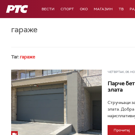
РТС
ВЕСТИ
СПОРТ
OKO
МАГАЗИН
ТВ
Р
гараже
Таг:
гараже
ЧЕТВРТАК, 06. НОВ
Парче бет
злата
Стручњаци за
злата. Добра 
најисплативиј
Прочитај