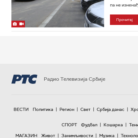
па не изненађ
Прочитај
Радио Телевизија Србије
|
|
|
|
ВЕСТИ
Политика
Регион
Свет
Србија данас
Хр
|
|
СПОРТ
Фудбал
Кошарка
Тен
|
|
|
МАГАЗИН
Живот
Занимљивости
Музика
Техноло