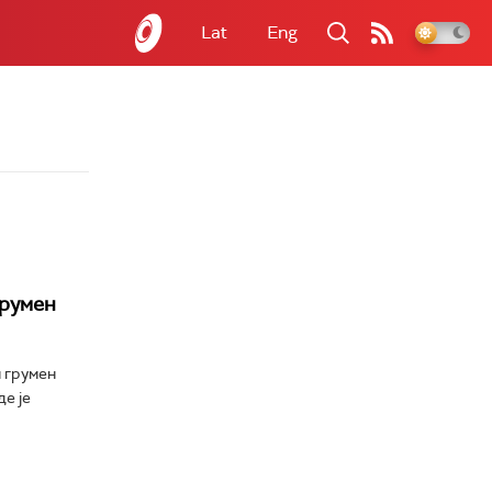
Lat
Eng
грумен
 грумен
е је