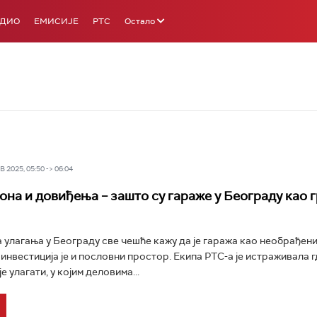
АДИО
ЕМИСИЈЕ
РТС
Остало
 2025, 05:50 -> 06:04
она и довиђења – зашто су гараже у Београду као 
 улагања у Београду све чешће кажу да је гаража као необрађени
инвестиција је и пословни простор. Екипа РТС-а је истраживала гд
е улагати, у којим деловима...