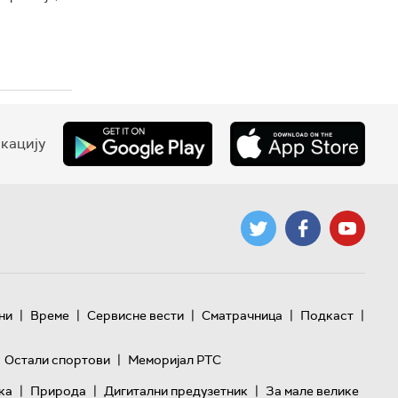
кацију
|
|
|
|
|
ни
Време
Сервисне вести
Сматрачница
Подкаст
|
Остали спортови
Меморијал РТС
|
|
|
ка
Природа
Дигитални предузетник
За мале велике