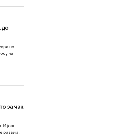
, до
евра по
носу на
то за чак
. И још
е развија,