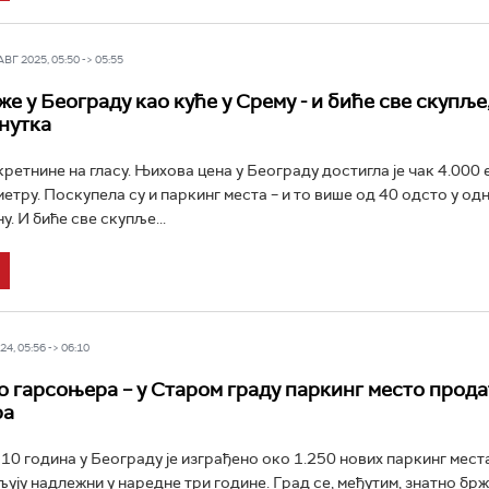
Г 2025, 05:50 -> 05:55
е у Београду као куће у Срему - и биће све скупље
енутка
кретнине на гласу. Њихова цена у Београду достигла је чак 4.000 
етру. Поскупела су и паркинг места – и то више од 40 одсто у од
. И биће све скупље...
4, 05:56 -> 06:10
о гарсоњера – у Старом граду паркинг место прода
ра
10 година у Београду је изграђено око 1.250 нових паркинг места
ују надлежни у наредне три године. Град се, међутим, знатно брж