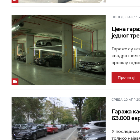
ПОНЕДЕЉАК, 11. АВ
Цена гараж
једног тр
Гараже су не
квадратном м
прошлу годину
Прочитај
СРЕДА, 10. АПР 202
Гаража ка
63.000 ев
У последњих 
толико најављ