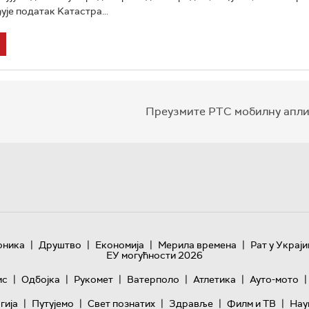
ује податак Kатастра...
Преузмите РТС мобилну апли
|
|
|
|
оника
Друштво
Економија
Мерила времена
Рат у Украји
ЕУ могућности 2026
|
|
|
|
|
|
ис
Одбојка
Рукомет
Ватерполо
Атлетика
Ауто-мото
|
|
|
|
|
гијa
Путујемо
Свет познатих
Здравље
Филм и ТВ
Нау