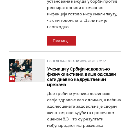
установама кажу да у борби против
респираторних и стомачних
инфекција готово нису имали паузу,
чак ни током лета. Да ли нам је
неопходно...
Прочитај
ПОНЕДЕЉАК, 08. АПР 2024, 20:20 -> 21:51
Ученици у Србији недовољно
физички активни, више од седам
сати дневно на друштвеним
мрежама
Две трећине ученика дефинише
своје здравље као одлично, а већина
адолесцената задовољна је својим
животом, оцењујући га просечном
оценом 8,3 – то су резултати
међународног истраживања