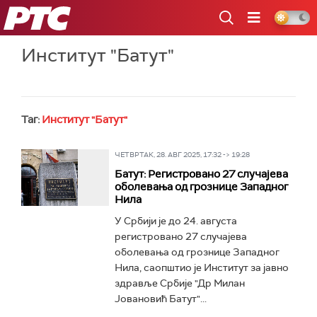
РТС
Институт "Батут"
Таг:
Институт "Батут"
ЧЕТВРТАК, 28. АВГ 2025, 17:32 -> 19:28
Батут: Регистровано 27 случајева
оболевања од грознице Западног
Нила
У Србији је до 24. августа
регистровано 27 случајева
оболевања од грознице Западног
Нила, саопштио је Институт за јавно
здравље Србије "Др Милан
Јовановић Батут"...