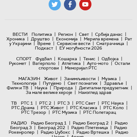
|
|
|
|
ВЕСТИ
Политика
Регион
Свет
Србија данас
|
|
|
|
Хроника
Друштво
Економија
Мерила времена
Рат
|
|
|
|
у Украјини
Време
Сервисне вести
Сматрачница
|
Подкаст
ЕУ могућности 2026
|
|
|
|
СПОРТ
Фудбал
Кошарка
Тенис
Одбојка
|
|
|
|
Рукомет
Ватерполо
Атлетика
Ауто-мото
Остали
|
спортови
Меморијал РТС
|
|
|
МАГАЗИН
Живот
Занимљивости
Музика
|
|
|
|
Технологијa
Путујемо
Свет познатих
Здравље
|
|
|
|
Филм и ТВ
Наука
Природа
Дигитални предузетник
|
За мале велике хероје
Наизглед здрав
|
|
|
|
|
ТВ
РТС 1
РТС 2
РТС 3
РТС Свет
РТС Наука
|
|
|
|
РТС Драма
РТС Живот
РТС Класика
РТС Коло
|
|
РТС Трезор
РТС Музика
РТС Полетарац
|
|
РАДИО
Радио Београд 1
Радио Београд 2
Радио
|
|
|
Београд 3
Београд 202
Радио Плетеница
Радио
|
|
|
Рокенролер
Радио Џубокс
Радио Вртешка
Радио
|
Џезер
Архив