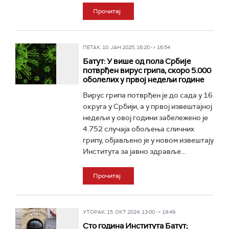
Прочитај
ПЕТАК, 10. ЈАН 2025, 16:20 -> 16:54
Батут: У више од пола Србије
потврђен вирус грипа, скоро 5.000
оболелих у првој недељи године
Вирус грипа потврђен је до сада у 16
округа у Србији, а у првој извештајној
недељи у овој години забележено је
4.752 случаја обољења сличних
грипу, објављено је у новом извештају
Института за јавно здравље...
Прочитај
УТОРАК, 15. ОКТ 2024, 13:00 -> 19:49
Сто година Института Батут;