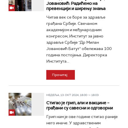
Јовановић: Радићемо на
превенцији и ширењу знања
Читав век се боре за здравље
грађана Србије. Свечаном
академијом и међународним
конгресом, Институт за јавно
здравље Србије "Др Милан
Јовановић Батут" обележава 100
година постојања. Директорка
Института...
Прочитај
НЕДЕЉА, 13. ОКТ 2024, 18:00 -> 18:03
Стигао је грип, али и вакцине –
грађани су савесни и одговорни
Грип нам је ове године стигао раније
него иначе. У здравственим