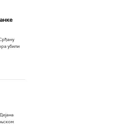
анке
 Срђану
ора убили
Дејана
Бањском