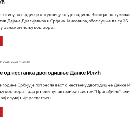
ић
еготину потврдио је оптужницу коју је подигло Више јавно тужила
тив Дејана Драгијевића и Срђана Јанковића, због сумње да су 26.
 у Бањском пољу код Бора...
 2026, 10:25 -> 20:19
е од нестанка двогодишње Данке Илић
е године Србију је потресла вест о нестанку двогодишње Данке И
 код Бора. Тада је први пут активиран систем "Пронађи ме", али
вај случај није расветљен...