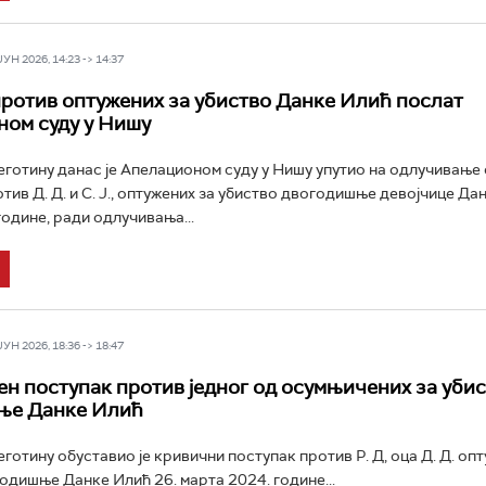
Н 2026, 14:23 -> 14:37
ротив оптужених за убиство Данке Илић послат
ом суду у Нишу
еготину данас је Апелационом суду у Нишу упутио на одлучивање
тив Д. Д. и С. Ј., оптужених за убиство двогодишње девојчице Да
године, ради одлучивања...
Н 2026, 18:36 -> 18:47
н поступак против једног од осумњичених за уби
ње Данке Илић
готину обуставио је кривични поступак против Р. Д, оца Д. Д. оп
одишње Данке Илић 26. марта 2024. године...