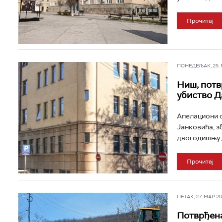
Прочитај
ПОНЕДЕЉАК, 25. МА
Ниш, потв
убиство Д
Апелациони с
Јанковића, з
двогодишњу д
Прочитај
ПЕТАК, 27. МАР 202
Потврђена