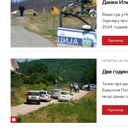
Данке Ил
Виши суд у Н
Зајечару про
2024. године
Прочитај
ЧЕТВРТАК, 26. МАР
Две годин
Тачно пре дв
Бањском Пољу
ни до данас о
Прочитај