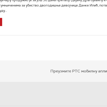
сумњиченима за убиство двогодишње девојчице Данке Илић, потвр
ду...
Преузмите РТС мобилну апли