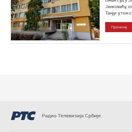
Јанковићу, о
Танјуг у том су
Прочитај
Радио Телевизија Србије