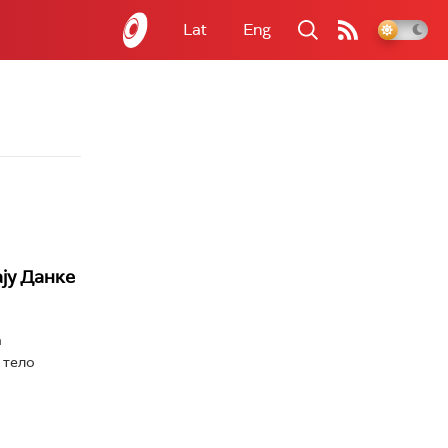
Lat
Eng
ју Данке
а
 тело