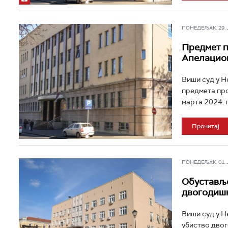
ПОНЕДЕЉАК, 29. ЈУ
Предмет п
Апелацион
Виши суд у Н
предмета про
марта 2024. 
Прочитај
ПОНЕДЕЉАК, 01. ЈУ
Обуставље
двогодиш
Виши суд у Не
убиство двог