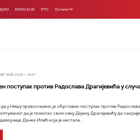
АДИО
ЕМИСИЈЕ
РТС
Остало
Г 2026, 15:25 -> 16:07
н поступак против Радослава Драгијевића у случа
уд у Нишу правоснажно је обуставио поступак против Радослав
 оптуженог да је помогао свом сину Дејану Драгијевићу да сакрије
евојчице Данке Илић која је нестала...