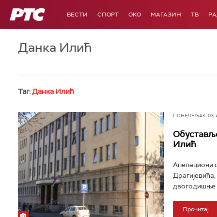
РТС
ВЕСТИ
СПОРТ
OKO
МАГАЗИН
ТВ
Р
Данка Илић
Таг:
Данка Илић
ПОНЕДЕЉАК, 03. АВ
Обуставље
Илић
Апелациони с
Драгијевића,
двогодишње д
Прочитај