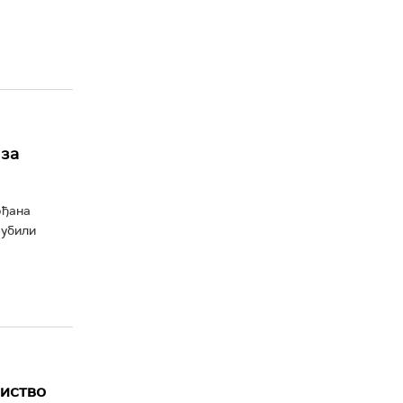
 за
рђана
 убили
биство