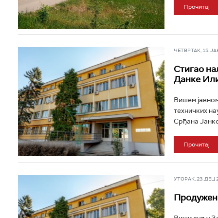
Прочитај
ЧЕТВРТАК, 15. ЈАН 
Стигао на
Данке Ил
Вишем јавном
техничких на
Срђана Јанко
Прочитај
УТОРАК, 23. ДЕЦ 20
Продужен 
Виши суд у З