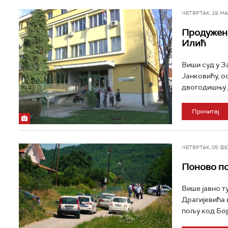
ЧЕТВРТАК, 19. МАР
Продужен
Илић
Виши суд у З
Јанковићу, о
двогодишњу д
Прочитај
ЧЕТВРТАК, 05. ФЕБ
Поново по
Више јавно т
Драгијевића 
пољу код Бор