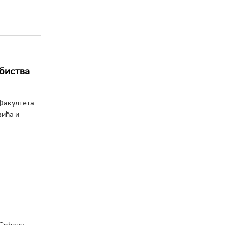
биства
 Факултета
вића и
 Срђану