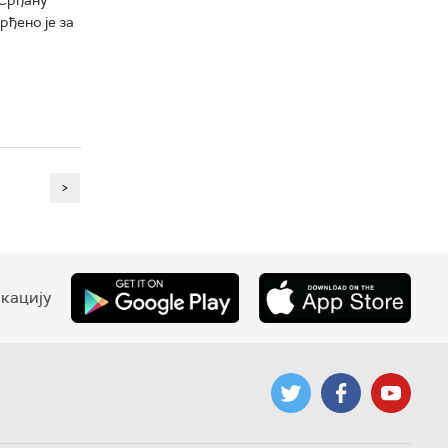
ђено је за
>
кацију