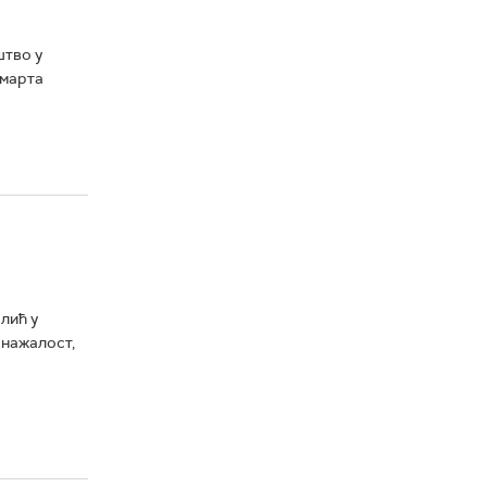
штво у
 марта
лић у
 нажалост,