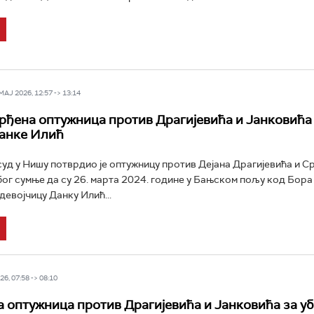
Ј 2026, 12:57 -> 13:14
рђена оптужница против Драгијевића и Јанковића
анке Илић
уд у Нишу потврдио је оптужницу против Дејана Драгијевића и С
бог сумње да су 26. марта 2024. године у Бањском пољу код Бора
евојчицу Данку Илић...
6, 07:58 -> 08:10
 оптужница против Драгијевића и Јанковића за у