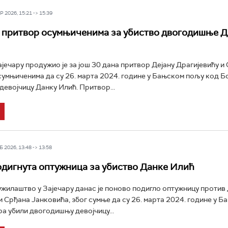
 2026, 15:21 -> 15:39
 притвор осумњиченима за убиство двогодишње Д
ајечару продужио је за још 30 дана притвор Дејану Драгијевићу и
сумњиченима да су 26. марта 2024. године у Бањском пољу код Б
евојчицу Данку Илић. Притвор...
 2026, 13:48 -> 13:58
дигнута оптужница за убиство Данке Илић
ужилаштво у Зајечару данас је поново подигло оптужницу против 
и Срђана Јанковића, због сумње да су 26. марта 2024. године у 
а убили двогодишњу девојчицу...