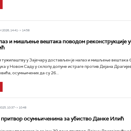
2026, 14:41 -> 14:58
лаз и мишљење вештака поводом реконструкције у
ић
 тужилаштву у Зајечару достављен је налаз и мишљење вештака
ука у Новом Саду у склопу допуне истраге против Дејана Драгије
вића, осумњичених да су 26...
25, 10:37 -> 10:48
притвор осумњиченима за убиство Данке Илић
ајечару продужио је за још 30 дана притвор Дејану Драгојевићу и