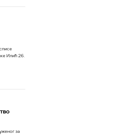
 списе
нке Илић 26.
ство
туженог за