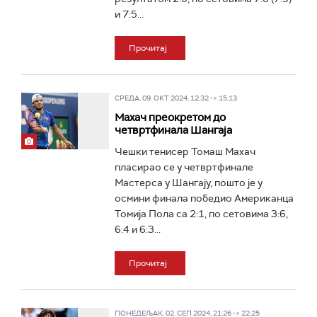
и 7:5...
Прочитај
СРЕДА, 09. ОКТ 2024, 12:32 -> 15:13
Махач преокретом до
четвртфинала Шангаја
Чешки тенисер Томаш Махач
пласирао се у четвртфинале
Мастерса у Шангају, пошто је у
осмини финала победио Американца
Томија Пола са 2:1, по сетовима 3:6,
6:4 и 6:3...
Прочитај
ПОНЕДЕЉАК, 02. СЕП 2024, 21:26 -> 22:25