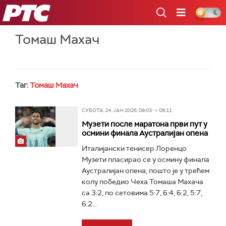
РТС
Томаш Махач
Таг:
Томаш Махач
СУБОТА, 24. ЈАН 2026, 08:03 -> 08:11
Музети после маратона први пут у
осмини финала Аустралијан опена
Италијански тенисер Лоренцо
Музети пласирао се у осмину финала
Аустралијан опена, пошто је у трећем
колу победио Чеха Томаша Махача
са 3:2, по сетовима 5:7, 6:4, 6:2, 5:7,
6:2...