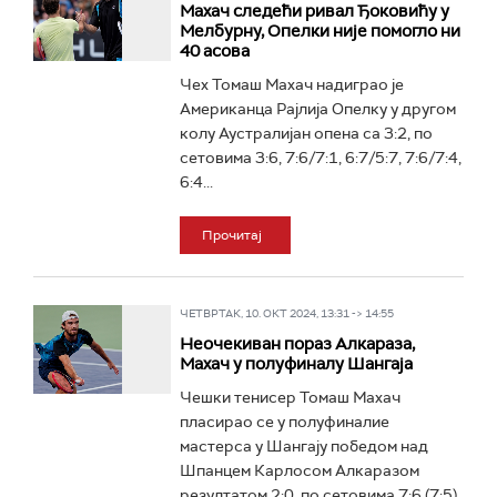
Махач следећи ривал Ђоковићу у
Мелбурну, Опелки није помогло ни
40 асова
Чех Томаш Махач надиграо је
Американца Рајлија Опелку у другом
колу Аустралијан опена са 3:2, по
сетовима 3:6, 7:6/7:1, 6:7/5:7, 7:6/7:4,
6:4...
Прочитај
ЧЕТВРТАК, 10. ОКТ 2024, 13:31 -> 14:55
Неочекиван пораз Алкараза,
Махач у полуфиналу Шангаја
Чешки тенисер Томаш Махач
пласирао се у полуфиналие
мастерса у Шангају победом над
Шпанцем Карлосом Алкаразом
резултатом 2:0, по сетовима 7:6 (7:5)