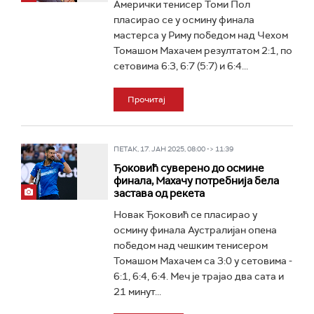
Амерички тенисер Томи Пол
пласирао се у осмину финала
мастерса у Риму победом над Чехом
Томашом Махачем резултатом 2:1, по
сетовима 6:3, 6:7 (5:7) и 6:4...
Прочитај
ПЕТАК, 17. ЈАН 2025, 08:00 -> 11:39
Ђоковић суверено до осмине
финала, Махачу потребнија бела
застава од рекета
Новак Ђоковић се пласирао у
осмину финала Аустралијан опена
победом над чешким тенисером
Томашом Махачем са 3:0 у сетовима -
6:1, 6:4, 6:4. Меч је трајао два сата и
21 минут...