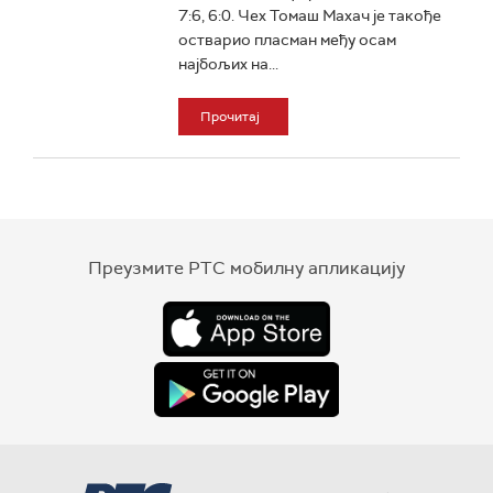
7:6, 6:0. Чех Томаш Махач је такође
остварио пласман међу осам
најбољих на...
Прочитај
Преузмите РТС мобилну апликацију