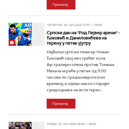
Прочитај
ЧЕТВРТАК, 16. ЈАН 2025, 07:57 -> 09:08
Српски дан на "Род Лејвер арени" -
Ђоковић и Даниловићева на
терену у петак ујутру
Најбољи српски тенисер Новак
Ђоковић свој меч трећег кола
Аустралијан опена против Томаша
Махача играће у петак од 9.00
часова по средњоевропском
времену, а одмах након старијег
сународника на исти терен...
Прочитај
СРЕДА, 15. ЈАН 2025, 08:00 -> 08:30