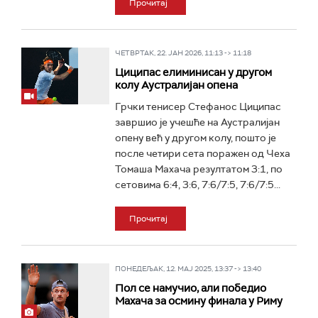
Прочитај
ЧЕТВРТАК, 22. ЈАН 2026, 11:13 -> 11:18
Циципас елиминисан у другом
колу Аустралијан опена
Грчки тенисер Стефанос Циципас
завршио је учешће на Аустралијан
опену већ у другом колу, пошто је
после четири сета поражен од Чеха
Томаша Махача резултатом 3:1, по
сетовима 6:4, 3:6, 7:6/7:5, 7:6/7:5...
Прочитај
ПОНЕДЕЉАК, 12. МАЈ 2025, 13:37 -> 13:40
Пол се намучио, али победио
Махача за осмину финала у Риму