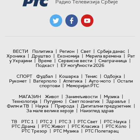
Радио Телевизија Србије
|
|
|
|
ВЕСТИ
Политика
Регион
Свет
Србија данас
|
|
|
|
Хроника
Друштво
Економија
Мерила времена
Рат
|
|
|
|
у Украјини
Време
Сервисне вести
Сматрачница
|
Подкаст
ЕУ могућности 2026
|
|
|
|
СПОРТ
Фудбал
Кошарка
Тенис
Одбојка
|
|
|
|
Рукомет
Ватерполо
Атлетика
Ауто-мото
Остали
|
спортови
Меморијал РТС
|
|
|
МАГАЗИН
Живот
Занимљивости
Музика
|
|
|
|
Технологијa
Путујемо
Свет познатих
Здравље
|
|
|
|
Филм и ТВ
Наука
Природа
Дигитални предузетник
|
За мале велике хероје
Наизглед здрав
|
|
|
|
|
ТВ
РТС 1
РТС 2
РТС 3
РТС Свет
РТС Наука
|
|
|
|
РТС Драма
РТС Живот
РТС Класика
РТС Коло
|
|
РТС Трезор
РТС Музика
РТС Полетарац