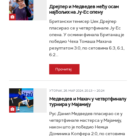
Дрејпер и Медведев међу осам
најбољих на Ју-Ес опену
Британски тенисер Џек Дрејпер
пласирао се у четвртфинале Ју-Ес
опена. У осмини финала Британац је
победио Чеха Томаша Махача
резултатом 3:0, по сетовима 6:3, 6:1,
6:2...
Прочитај
УТОРАК, 26. МАР 2024, 20:13 -> 20:24
Медведев и Махач у четвртфиналу
турнира у Мајамију
Рус Данил Медведев пласирао се у
четвртфинале мастерса у Мајамију,
након што је победио Немца
Доминика Копфера 2:0, по сетовима