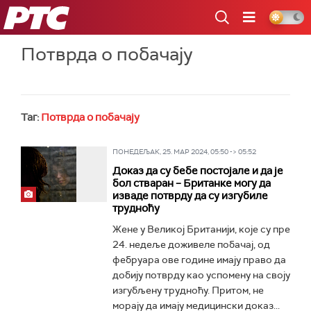
РТС
Потврда о побачају
Таг:
Потврда о побачају
ПОНЕДЕЉАК, 25. МАР 2024, 05:50 -> 05:52
Доказ да су бебе постојале и да је
бол стваран – Британке могу да
изваде потврду да су изгубиле
трудноћу
Жене у Великој Британији, које су пре
24. недеље доживеле побачај, од
фебруара ове године имају право да
добију потврду као успомену на своју
изгубљену трудноћу. Притом, не
морају да имају медицински доказ...