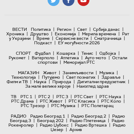
|
|
|
|
ВЕСТИ
Политика
Регион
Свет
Србија данас
|
|
|
|
Хроника
Друштво
Економија
Мерила времена
Рат
|
|
|
|
у Украјини
Време
Сервисне вести
Сматрачница
|
Подкаст
ЕУ могућности 2026
|
|
|
|
СПОРТ
Фудбал
Кошарка
Тенис
Одбојка
|
|
|
|
Рукомет
Ватерполо
Атлетика
Ауто-мото
Остали
|
спортови
Меморијал РТС
|
|
|
МАГАЗИН
Живот
Занимљивости
Музика
|
|
|
|
Технологијa
Путујемо
Свет познатих
Здравље
|
|
|
|
Филм и ТВ
Наука
Природа
Дигитални предузетник
|
За мале велике хероје
Наизглед здрав
|
|
|
|
|
ТВ
РТС 1
РТС 2
РТС 3
РТС Свет
РТС Наука
|
|
|
|
РТС Драма
РТС Живот
РТС Класика
РТС Коло
|
|
РТС Трезор
РТС Музика
РТС Полетарац
|
|
РАДИО
Радио Београд 1
Радио Београд 2
Радио
|
|
|
Београд 3
Београд 202
Радио Плетеница
Радио
|
|
|
Рокенролер
Радио Џубокс
Радио Вртешка
Радио
|
Џезер
Архив