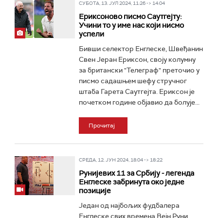
СУБОТА, 13. ЈУЛ 2024, 11:26 -> 14:04
Ериксоново писмо Саутгејту:
Учини то у име нас који нисмо
успели
Бивши селектор Енглеске, Швеђанин
Свен Јеран Ериксон, своју колумну
за британски "Телеграф" преточио у
писмо садашњем шефу стручног
штаба Гарета Саутгејта. Ериксон je
почетком године објавио да болује...
Прочитај
СРЕДА, 12. ЈУН 2024, 18:04 -> 18:22
Рунијевих 11 за Србију - легенда
Енглеске забринута око једне
позиције
Један од најбољих фудбалера
Енглеске свих времена Вејн Руни