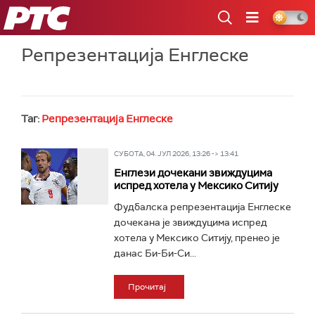
РТС
Репрезентација Енглеске
Таг:
Репрезентација Енглеске
СУБОТА, 04. ЈУЛ 2026, 13:26 -> 13:41
Енглези дочекани звиждуцима
испред хотела у Мексико Ситију
Фудбалска репрезентација Енглеске
дочекана је звиждуцима испред
хотела у Мексико Ситију, пренео је
данас Би-Би-Си...
Прочитај