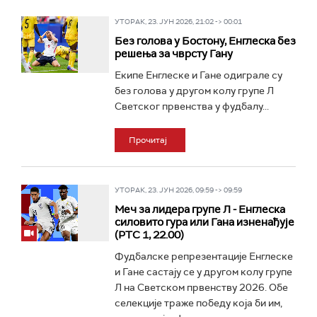
УТОРАК, 23. ЈУН 2026, 21:02 -> 00:01
Без голова у Бостону, Енглеска без
решења за чврсту Гану
Екипе Енглеске и Гане одиграле су
без голова у другом колу групе Л
Светског првенства у фудбалу...
Прочитај
УТОРАК, 23. ЈУН 2026, 09:59 -> 09:59
Меч за лидера групе Л - Енглеска
силовито гура или Гана изненађује
(РТС 1, 22.00)
Фудбалске репрезентације Енглеске
и Гане састају се у другом колу групе
Л на Светском првенству 2026. Обе
селекције траже победу која би им,