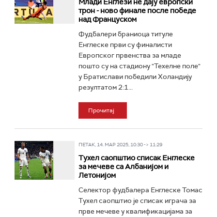
Млади Енглези не дају европски
трон - ново финале после победе
над Француском
Фудбалери браниоца титуле
Енглеске први су финалисти
Европског првенства за младе
пошто су на стадиону "Техелне поле"
у Братислави победили Холандију
резултатом 2:1...
Прочитај
ПЕТАК, 14. МАР 2025, 10:30 -> 11:29
Тухел саопштио списак Енглеске
за мечеве са Албанијом и
Летонијом
Селектор фудбалера Енглеске Томас
Тухел саопштио је списак играча за
прве мечеве у квалификацијама за