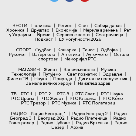
|
|
|
|
ВЕСТИ
Политика
Регион
Свет
Србија данас
|
|
|
|
Хроника
Друштво
Економија
Мерила времена
Рат
|
|
|
|
у Украјини
Време
Сервисне вести
Сматрачница
|
Подкаст
ЕУ могућности 2026
|
|
|
|
СПОРТ
Фудбал
Кошарка
Тенис
Одбојка
|
|
|
|
Рукомет
Ватерполо
Атлетика
Ауто-мото
Остали
|
спортови
Меморијал РТС
|
|
|
МАГАЗИН
Живот
Занимљивости
Музика
|
|
|
|
Технологијa
Путујемо
Свет познатих
Здравље
|
|
|
|
Филм и ТВ
Наука
Природа
Дигитални предузетник
|
За мале велике хероје
Наизглед здрав
|
|
|
|
|
ТВ
РТС 1
РТС 2
РТС 3
РТС Свет
РТС Наука
|
|
|
|
РТС Драма
РТС Живот
РТС Класика
РТС Коло
|
|
РТС Трезор
РТС Музика
РТС Полетарац
|
|
РАДИО
Радио Београд 1
Радио Београд 2
Радио
|
|
|
Београд 3
Београд 202
Радио Плетеница
Радио
|
|
|
Рокенролер
Радио Џубокс
Радио Вртешка
Радио
|
Џезер
Архив