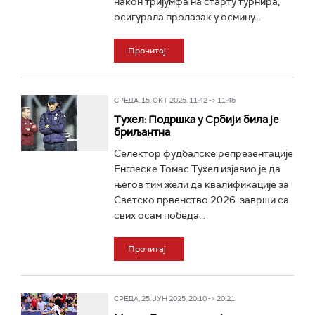
након тријумфа на старту турнира,
осигурала пролазак у осмину...
Прочитај
СРЕДА, 15. ОКТ 2025, 11:42 -> 11:46
Тухел: Подршка у Србији била је
бриљантна
Селектор фудбалске репрезентације
Енглеске Томас Тухел изјавио је да
његов тим жели да квалификације за
Светско првенство 2026. заврши са
свих осам победа...
Прочитај
СРЕДА, 25. ЈУН 2025, 20:10 -> 20:21