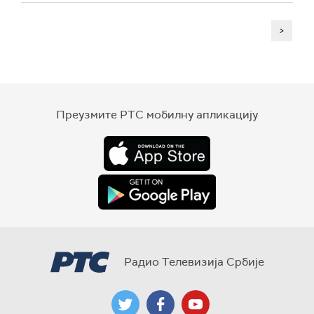
>
Преузмите РТС мобилну апликацију
Радио Телевизија Србије