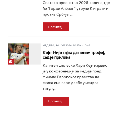
Светско првенство 2026. године, где
ће "Горди Албион" у групи К играти и
против Србије. ...
Прочитај
НЕДЕЉА, 14. ЈУЛ 2024, 10:25 -> 10:49
Кејн: Није тајна да немам трофеј,
сад је прилика
Капитен Енглеске Хари Кејн изјавио
је у конференцији за медије пред
финале Европског првества да
екипа има вере у себе у мечу за
титулу...
Прочитај