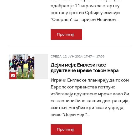
одабрао је 11 играча за стартну
поставу против Србије у емисији
"Оверлеп" са Гаријем Невилом...
Прочитај
СРЕДА, 12. ЈУН 2024, 17:47 -> 17:59
Дејли мејл: Енглези гасе
друштвене мреже током Евра
Играчи Енглеске планирају да током
Европског првенства потпуно
избегавају друштвене мреже како би
се клонили било каквих дистракција,
сметњи, могућих критика и увреда,
пише "Дејли мејл"...
Прочитај