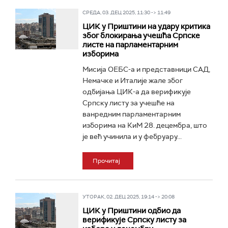
СРЕДА, 03. ДЕЦ 2025, 11:30 -> 11:49
ЦИК у Приштини на удару критика
због блокирања учешћа Српске
листе на парламентарним
изборима
Мисија ОЕБС-а и представници САД,
Немачке и Италије жале због
одбијања ЦИК-а да верификује
Српску листу за учешће на
ванредним парламентарним
изборима на КиМ 28. децембра, што
је већ учинила и у фебруару...
Прочитај
УТОРАК, 02. ДЕЦ 2025, 19:14 -> 20:08
ЦИК у Приштини одбио да
верификује Српску листу за