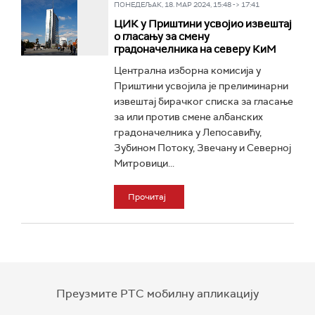
ПОНЕДЕЉАК, 18. МАР 2024, 15:48 -> 17:41
ЦИК у Приштини усвојио извештај
о гласању за смену
градоначелника на северу КиМ
Централна изборна комисија у
Приштини усвојила је прелиминарни
извештај бирачког списка за гласање
за или против смене албанских
градоначелника у Лепосавићу,
Зубином Потоку, Звечану и Северној
Митровици...
Прочитај
Преузмите РТС мобилну апликацију