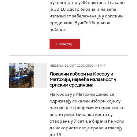
руководство у 38 општина. Гласало
је 39,16 одсто бирача, а највећа
излазност забележена је у српским
срединама. Вучић: Убедљива
победа...
Прочитај
НЕДЕЉА, 12. ОКТ 2025, 05:50 -> 17:47
Локални избори на Косову и
Метохији, највећа излазност у
српским срединама
На Косову и Метохији данас се
одржавају локални избори које су
расписале привремене приштинске
институције. Бирачка места су
отворена у 7 сати, а бирачи ће моћи
да искористе своје право и гласају
до 19...