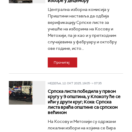
изборе у децембру
Централна изборна комисија у
Приштини наставља да одбија
верификацију Српске листе за
учешће на изборима на Косову и
Метохији, па је као и у претходним
случајевима у фебруару и октобру
ове године, исто...
Прочитај
НЕДЕЉА, 12. ОКТ 2025, 19:05 -> 07:35
Српска листа победила у првом
кругу у 9 општина, у Клокоту ће се
ићи у други круг; Коха: Српска
листа враћа општине са српском
већином
На Косову и Метохији су одржани
локални избори на којима се бира