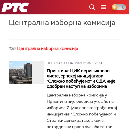
РТС
Централна изборна комисија
Таг:
Централна изборна комисија
ЧЕТВРТАК, 14. МАЈ 2026, 21:35 -> 22:51
Приштина: ЦИК верификовао
листе, српској иницијативи
"Сложно побеђујемо" и СДА није
одобрен наступ на изборима
Централна изборна комисија у
Приштини није оверила учешће на
изборима 7. jуна српској грађанској
иницијативи "Сложно побеђујемо" и
Странки демократске акције,
потврдивши право учешћа за три