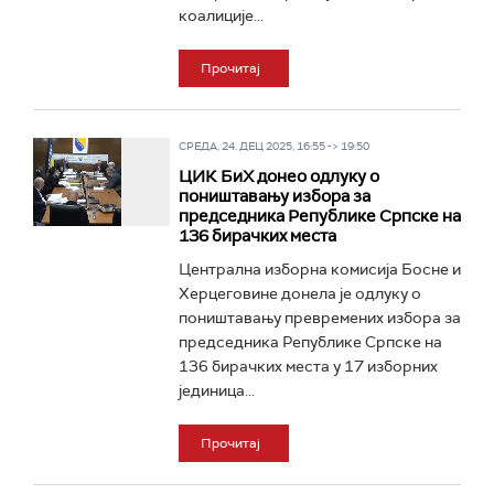
коалиције...
Прочитај
СРЕДА, 24. ДЕЦ 2025, 16:55 -> 19:50
ЦИК БиХ донео одлуку о
поништавању избора за
председника Републике Српске на
136 бирачких места
Централна изборна комисија Босне и
Херцеговине донела је одлуку о
поништавању превремених избора за
председника Републике Српске на
136 бирачких места у 17 изборних
јединица...
Прочитај