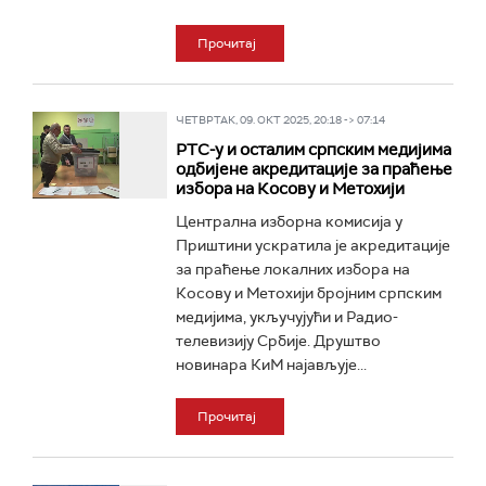
Прочитај
ЧЕТВРТАК, 09. ОКТ 2025, 20:18 -> 07:14
РТС-у и осталим српским медијима
одбијене акредитације за праћење
избора на Косову и Метохији
Централна изборна комисија у
Приштини ускратила је акредитације
за праћење локалних избора на
Косову и Метохији бројним српским
медијима, укључујући и Радио-
телевизију Србије. Друштво
новинара КиМ најављује...
Прочитај