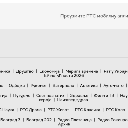
Преузмите РТС мобилну апли
|
|
|
|
оника
Друштво
Економија
Мерила времена
Рат у Украји
ЕУ могућности 2026
|
|
|
|
|
|
ис
Одбојка
Рукомет
Ватерполо
Атлетика
Ауто-мото
|
|
|
|
|
гијa
Путујемо
Свет познатих
Здравље
Филм и ТВ
Нау
|
хероје
Наизглед здрав
|
|
|
|
С Наука
РТС Драма
РТС Живот
РТС Класика
РТС Коло
|
|
|
 Београд 3
Београд 202
Радио Плетеница
Радио Рокенро
Архив