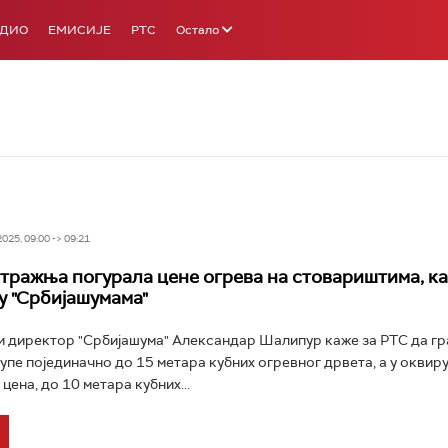
АДИО
ЕМИСИЈЕ
РТС
Остало
25, 09:00 -> 09:21
тражња погурала цене огрева на стовариштима, ка
 у "Србијашумама"
 директор "Србијашума" Александар Шалипур каже за РТС да гр
купе појединачно до 15 метара кубних огревног дрвета, а у оквир
ена, до 10 метара кубних...