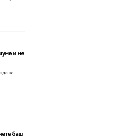
шуме и не
и да не
смете баш