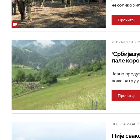
неколико хиљ
Прочитај
УТОРАК, 27. АВГ 20
"Србијашум
пале коро
Јавно предуз
ложе ватру у 
Прочитај
НЕДЕЉА, 28. АПР 2
Није свак