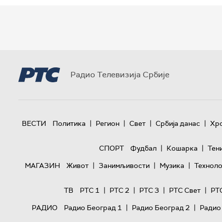
Радио Телевизија Србије
|
|
|
|
ВЕСТИ
Политика
Регион
Свет
Србија данас
Хр
|
|
СПОРТ
Фудбал
Кошарка
Тен
|
|
|
МАГАЗИН
Живот
Занимљивости
Музика
Техноло
|
|
|
|
ТВ
РТС 1
РТС 2
РТС 3
РТС Свет
РТ
|
|
РАДИО
Радио Београд 1
Радио Београд 2
Радио