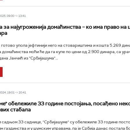
25, 09:00 -> 13:41
а за најугроженија домаћинства – ко има право на 
ара
е готово упола јефтинији него на стовариштима и кошта 5.269 дин
а домаћинства моћи ће да га купе по цени од 2.900 динара, са ур
ана Јанчић из "Србијашума"...
24, 19:01 -> 20:41
ме" обележиле 33 године постојања, посађено нек
вих стабала
садњом 33 саднице, "Србијашуме" су обележиле 33 године посто
им газдинства и у шумским управама, па је Србија данас постала бо