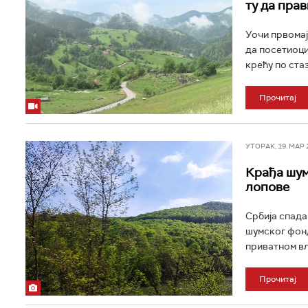
ту да пра
Уочи првомај
да посетиоци
крећу по стаз
Прочитај
УТОРАК, 19. МАР 20
Крађа шуме
лопове
Србија спада
шумског фонд
приватном вл
Прочитај