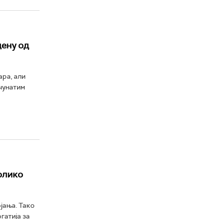
цену од
ара, али
ачунатим
олико
јања. Тако
гатија за