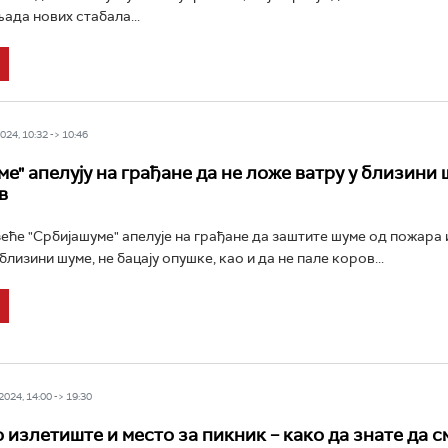
ада нових стабала...
24, 10:32 -> 10:46
е" апелују на грађане да не ложе ватру у близини 
в
еће "Србијашуме" апелује на грађане да заштите шуме од пожара 
близини шуме, не бацају опушке, као и да не пале коров...
024, 14:00 -> 19:30
о излетиште и место за пикник – како да знате да 