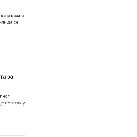
 да је важно
или да се
та за
упног
је остатак у