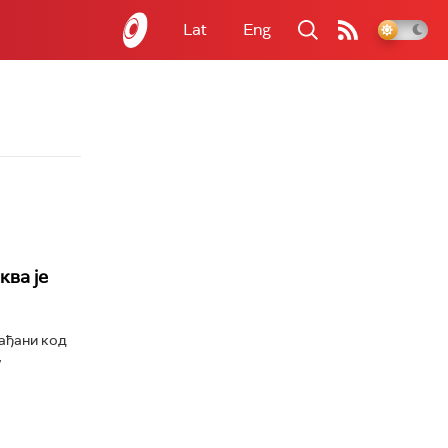
Lat
Eng
ква је
ађани код
у