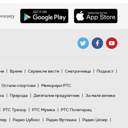
кацију
|
|
|
|
|
ни
Време
Сервисне вести
Сматрачница
Подкаст
|
Остали спортови
Меморијал РТС
|
|
|
ка
Природа
Дигитални предузетник
За мале велике
|
|
|
РТС Трезор
РТС Музика
РТС Полетарац
|
|
|
|
лер
Радио Џубокс
Радио Вртешка
Радио Џезер