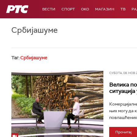
РТС
ВЕСТИ
СПОРТ
OKO
МАГАЗИН
ТВ
Р
Србијашуме
Таг:
Србијашуме
СУБОТА, 08. НОВ 20
Велика по
ситуација
Комерцијални
њих могу да 
повлашћених ц
Прочитај