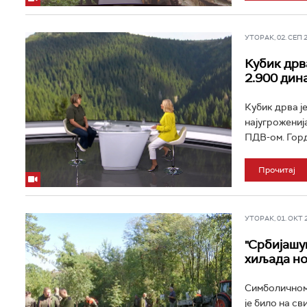
УТОРАК, 02. СЕП 20
Кубик дрв
2.900 дин
Кубик дрва ј
најугрожениј
ПДВ-ом. Горд
Прочитај
УТОРАК, 01. ОКТ 20
"Србијашу
хиљада но
Симболичном 
је било на св