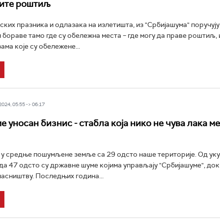
вите роштиљ
ских празника и одлазака на излетишта, из "Србијашума" поручују
 бораве тамо где су обележна места – где могу да праве роштиљ, 
ама које су обележене...
24, 05:55 -> 06:17
 уносан бизнис - стабла која нико не чува лака ме
 у средње пошумљене земље са 29 одсто наше територије. Од ук
а 47 одсто су државне шуме којима управљају "Србијашуме", док 
асништву. Последњих година...