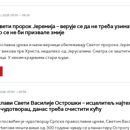
 2026, 05:55 -> 06:16
вети пророк Јеремија – верује се да не треба узима
о се не би призвале змије
славна црква и њени верници обележавају Светог пророка Јерем
 векова пре Христа, недалеко од Јерусалима. Сматра се заштит
ца. У неким крајевима стари људи...
26, 05:50 -> 05:56
слави Свети Василије Острошки – исцелитељ најте
 чудотворац, данас треба очистити кућу
посвећен је чудотворцу Српске православне цркве, Светом Вас
егове мошти више од 300 година чувају се у манастиру Острогу 