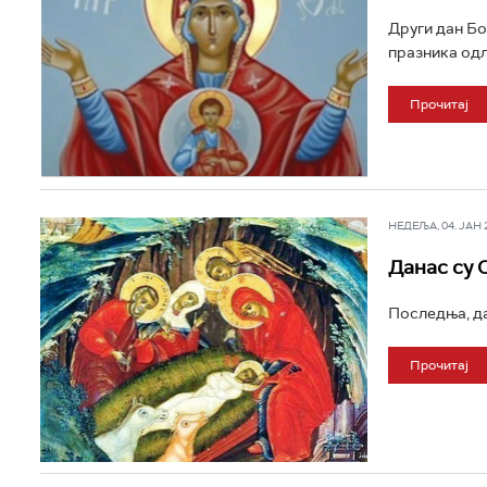
Други дан Бо
празника одла
Прочитај
НЕДЕЉА, 04. ЈАН 20
Данас су О
Последња, да
Прочитај