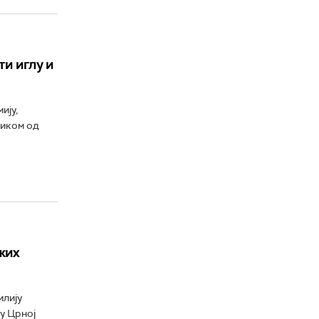
ти иглу и
ију,
ником од
жих
илију
у Црној