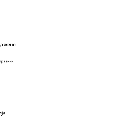
да жене
празник
ија