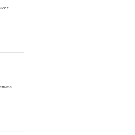
иког
вима...