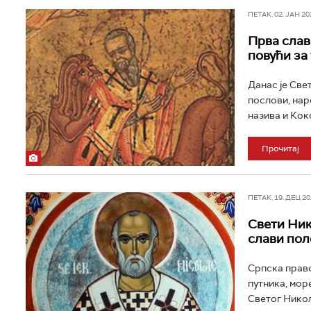
ПЕТАК, 02. ЈАН 202
Прва слав
повући за
Данас је Све
послови, нар
назива и Кок
Прочитај
ПЕТАК, 19. ДЕЦ 202
Свети Ник
слави пол
Српска право
путника, мор
Светог Никол