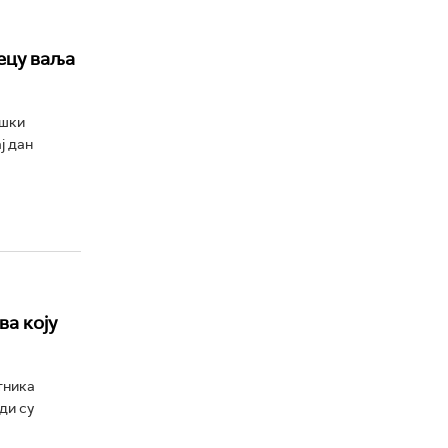
децу ваља
ешки
ј дан
ва коју
тника
ди су