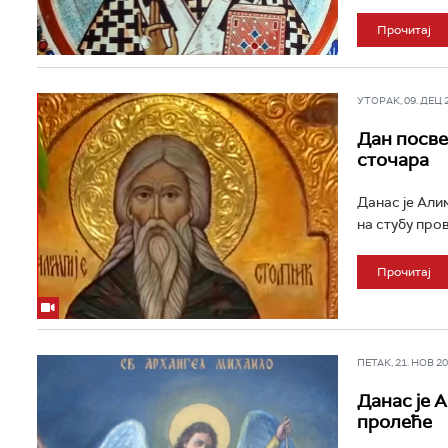
Прочитај
УТОРАК, 09. ДЕЦ 20
Дан посве
сточара
Данас је Алим
на стубу пров
Прочитај
ПЕТАК, 21. НОВ 202
Данас је 
пролеће