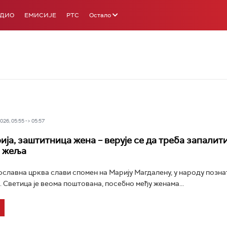
АДИО
ЕМИСИЈЕ
РТС
Остало
26, 05:55 -> 05:57
ја, заштитница жена – верује се да треба запалити
 жеља
славна црква слави спомен на Марију Магдалену, у народу позна
. Светица је веома поштована, посебно међу женама...