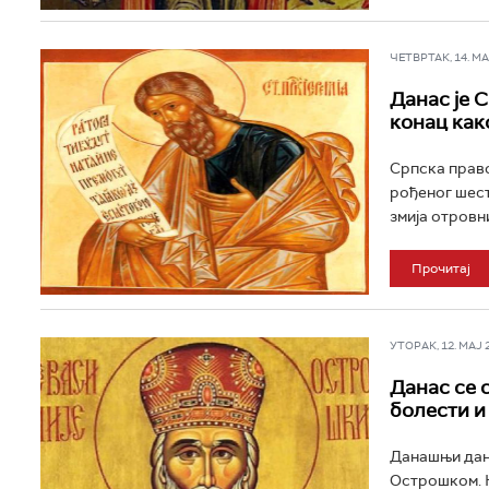
ЧЕТВРТАК, 14. МАЈ
Данас је С
конац как
Српска право
рођеног шест
змија отровни
Прочитај
УТОРАК, 12. МАЈ 20
Данас се 
болести и
Данашњи дан 
Острошком. Њ