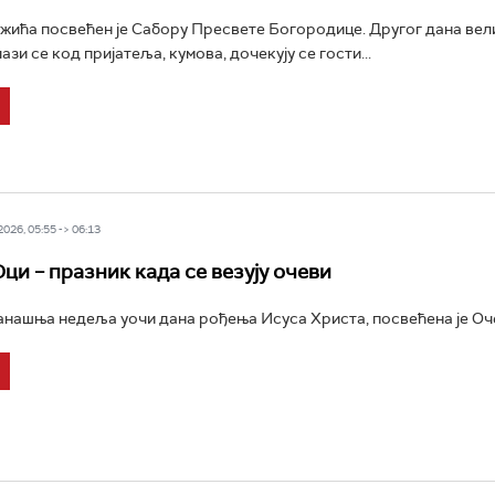
жића посвећен је Сабору Пресвете Богородице. Другог дана вел
зи се код пријатеља, кумова, дочекују се гости...
26, 05:55 -> 06:13
ци – празник када се везују очеви
нашња недеља уочи дана рођења Исуса Христа, посвећена је Оче