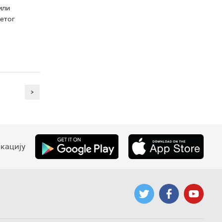
или
ветог
>
кацију