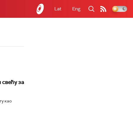
Lat
Eng
 свећу за
ту као