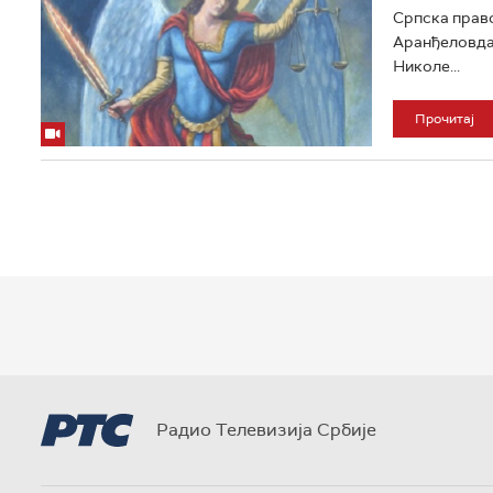
Српска право
Аранђеловдан.
Николе...
Прочитај
Радио Телевизија Србије