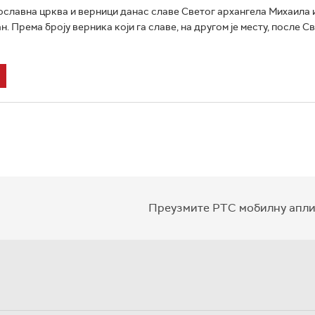
славна црква и верници данас славе Светог архангела Михаила 
 Према броју верника који га славе, на другом је месту, после С
Преузмите РТС мобилну апли