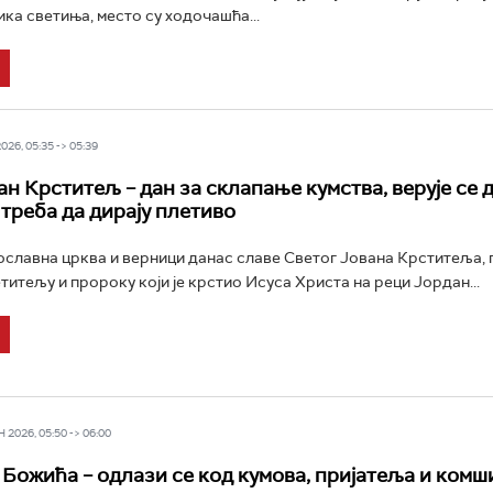
ика светиња, место су ходочашћа...
26, 05:35 -> 05:39
ан Крститељ – дан за склапање кумства, верује се 
 треба да дирају плетиво
славна црква и верници данас славе Светог Јована Крститеља, 
титељу и пророку који је крстио Исуса Христа на реци Јордан...
2026, 05:50 -> 06:00
 Божића – одлази се код кумова, пријатеља и комш