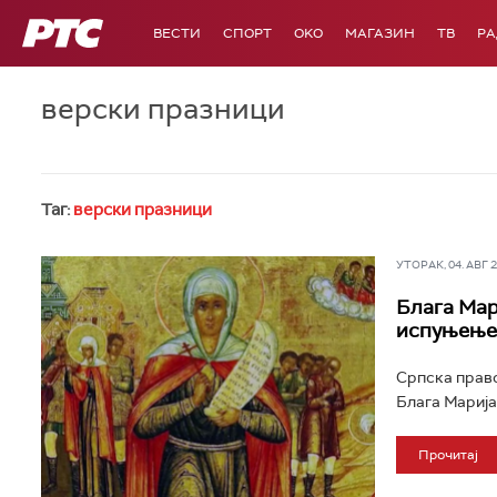
РТС
ВЕСТИ
СПОРТ
OKO
МАГАЗИН
ТВ
Р
верски празници
Таг:
верски празници
УТОРАК, 04. АВГ 20
Блага Мари
испуњење
Српска право
Блага Марија
Прочитај