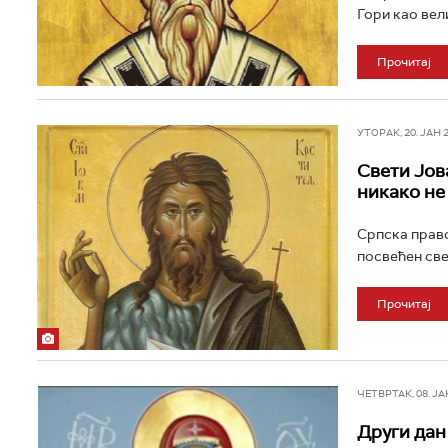
Гори као вел
Прочитај
УТОРАК, 20. ЈАН 20
Свети Јов
никако не
Српска право
посвећен све
Прочитај
ЧЕТВРТАК, 08. ЈАН 
Други дан