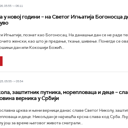
6, 05:55 -> 06:11
а у новој години – на Светог Игњатија Богоносца 
 уво
ти Игњатије, познат као Богоносац. На данашњи дан се не раде т
очито женски, као што је предење, ткање, шивење. Понегде се ова
ошињи дан или Кокошији Божић...
5, 05:55 -> 05:54
ола, заштитник путника, морепловаца и деце – сла
овина верника у Србији
славна црква и њени верници данас славе Светог Николу, зашти
епловаца и деце. Никољдан је најчешћа крсна слава код Срба. Љу
у још за време његовог живота сматрали...