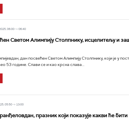
25, 06:00 -> 06:40
ћен Светом Алимпију Столпнику, исцелитељу и за
пијевдан, дан посвећен Светом Алимпију Столпнику, који је у пос
ео 53 године. Слави се и као крсна слава...
5, 05:50 -> 13:00
Аранђеловдан, празник који показује какви ће бити