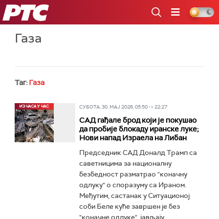
РТС
Газа
Таг:
Газа
СУБОТА, 30. МАЈ 2026, 05:50 -> 22:27
САД гађале брод који је покушао
да пробије блокаду иранске луке;
Нови напад Израела на Либан
Председник САД Доналд Трамп са
саветницима за националну
безбедност разматрао "коначну
одлуку" о споразуму са Ираном.
Међутим, састанак у Ситуационој
соби Беле куће завршен је без
"коначне одлуке", јављају...