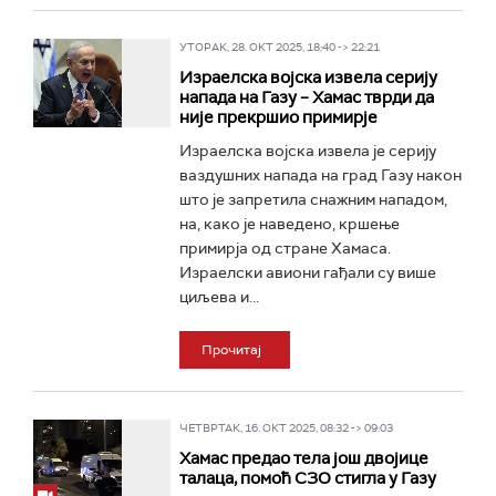
УТОРАК, 28. ОКТ 2025, 18:40 -> 22:21
Израелска војска извела серију
напада на Газу – Хамас тврди да
није прекршио примирје
Израелска војска извела је серију
ваздушних напада на град Газу након
што је запретила снажним нападом,
на, како је наведено, кршење
примирја од стране Хамаса.
Израелски авиони гађали су више
циљева и...
Прочитај
ЧЕТВРТАК, 16. ОКТ 2025, 08:32 -> 09:03
Хамас предао тела још двојице
талаца, помоћ СЗО стигла у Газу