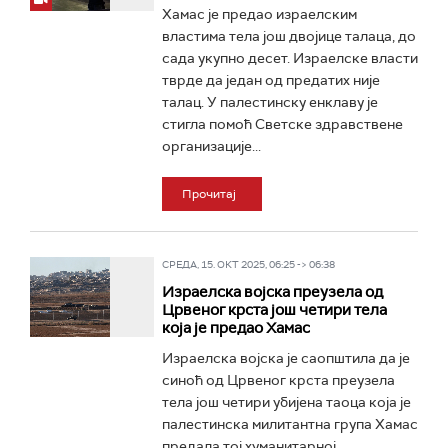
Хамас је предао израелским
властима тела још двојице талаца, до
сада укупно десет. Израелске власти
тврде да један од предатих није
талац. У палестинску енклаву је
стигла помоћ Светске здравствене
организације...
Прочитај
СРЕДА, 15. ОКТ 2025, 06:25 -> 06:38
Израелска војска преузела од
Црвеног крста још четири тела
која је предао Хамас
Израелска војска је саопштила да је
синоћ од Црвеног крста преузела
тела још четири убијена таоца која је
палестинска милитантна група Хамас
предала тој хуманитарној