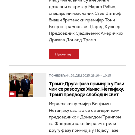
Међу члановима су амерички
државни секретар Марко Рубио,
специјални изасланик Стив Виткоф,
бивши британски премијер Тони
Блер и Трампов зет Џаред Кушнер.
Председник Сједињених Америчких
Држава Доналд Трамп...
Прочитај
ПОНЕДЕЉАК, 29. ДЕЦ 2025, 23:16 -> 10:15
Трамп: Друга фаза примирја у Гази
чим се разоружа Хамас; Нетанјаху:
Трамп предводи слободни свет
Израелски премијер Бенјамин
Нетанјаху састао се са америчким
председником Доналдом Трампом
на Флориди како би размотрили
другу фазу примирја у Појасу Газе.