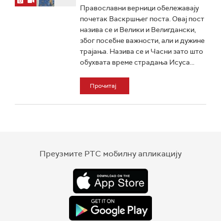
Православни верници обележавају
почетак Васкршњег поста. Овај пост
назива се и Велики и Велигдански,
због посебне важности, али и дужине
трајања. Назива се и Часни зато што
обухвата време страдања Исуса...
Прочитај
Преузмите РТС мобилну апликацију