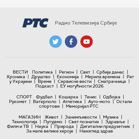
Радио Телевизија Србије
|
|
|
|
ВЕСТИ
Политика
Регион
Свет
Србија данас
|
|
|
|
Хроника
Друштво
Економија
Мерила времена
Рат
|
|
|
|
у Украјини
Време
Сервисне вести
Сматрачница
|
Подкаст
ЕУ могућности 2026
|
|
|
|
СПОРТ
Фудбал
Кошарка
Тенис
Одбојка
|
|
|
|
Рукомет
Ватерполо
Атлетика
Ауто-мото
Остали
|
спортови
Меморијал РТС
|
|
|
МАГАЗИН
Живот
Занимљивости
Музика
|
|
|
|
Технологијa
Путујемо
Свет познатих
Здравље
|
|
|
|
Филм и ТВ
Наука
Природа
Дигитални предузетник
|
За мале велике хероје
Наизглед здрав