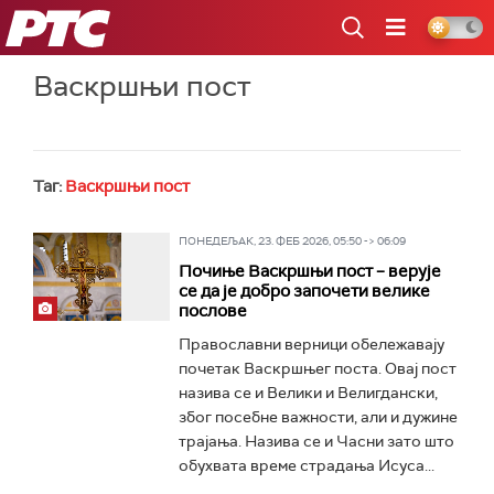
РТС
Васкршњи пост
Таг:
Васкршњи пост
ПОНЕДЕЉАК, 23. ФЕБ 2026, 05:50 -> 06:09
Почиње Васкршњи пост – верује
се да је добро започети велике
послове
Православни верници обележавају
почетак Васкршњег поста. Овај пост
назива се и Велики и Велигдански,
због посебне важности, али и дужине
трајања. Назива се и Часни зато што
обухвата време страдања Исуса...