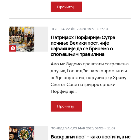
Прочитај
НЕДЕЉА, 22. ФЕБ 2026, 15:53 -> 16:13
Патријарх Порфирије: Сутра
почиње Велики пост, није
најважније да се бринемо о
спољашњим правилима
Ако ми будемо праштали сагрешења
других, Господ ће нама опростити и
већ је опростио, поручио је у Храму
Светог Саве патријарх српски
Порфирије...
Прочитај
ПОНЕДЕЉАК, 03. МАР 2025, 08:52 -> 11:59
Васкршњи пост – како постити, а не