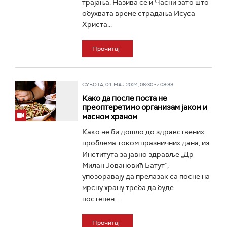
трајања. Назива се и Часни зато што
обухвата време страдања Исуса
Христа...
Прочитај
СУБОТА, 04. МАЈ 2024, 08:30 -> 08:33
Како да после поста не
преоптеретимо организам јаком и
масном храном
Како не би дошло до здравствених
проблема током празничних дана, из
Института за јавно здравље „Др
Милан Јовановић Батут”,
упозоравају да прелазак са посне на
мрсну храну треба да буде
постепен...
Прочитај