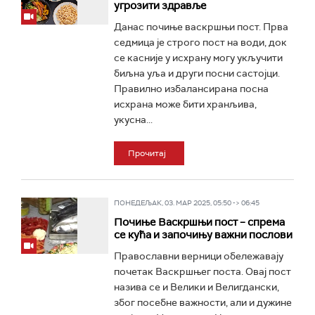
угрозити здравље
Данас почиње васкршњи пост. Прва
седмица је строго пост на води, док
се касније у исхрану могу укључити
биљна уља и други посни састојци.
Правилно избалансирана посна
исхрана може бити хранљива,
укусна...
Прочитај
ПОНЕДЕЉАК, 03. МАР 2025, 05:50 -> 06:45
Почиње Васкршњи пост – спрема
се кућа и започињу важни послови
Православни верници обележавају
почетак Васкршњег поста. Овај пост
назива се и Велики и Велигдански,
због посебне важности, али и дужине