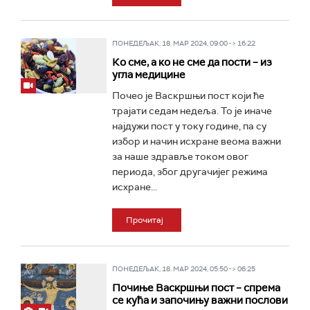
ПОНЕДЕЉАК, 18. МАР 2024, 09:00 -> 16:22
Ко сме, а ко не сме да пости – из
угла медицине
Почео је Васкршњи пост који ће
трајати седам недеља. То је иначе
најдужи пост у току године, па су
избор и начин исхране веома важни
за наше здравље током овог
периода, због другачијег режима
исхране...
Прочитај
ПОНЕДЕЉАК, 18. МАР 2024, 05:50 -> 06:25
Почиње Васкршњи пост – спрема
се кућа и започињу важни послови