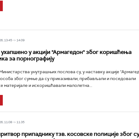
6, 13:45 -> 14:09
 ухапшено у акцији "Армагедон" због коришћења
ка за порнографију
инистарства унутрашњих послова су, у наставку акције "Армагед
 особа због сумње да су приказивали, прибављали и поседовали
 материјале и искоришћавали малолетна...
6, 11:08 -> 11:35
ритвор припаднику тзв. косовске полиције због су