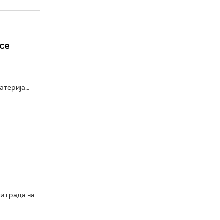
се
о
терија...
и града на