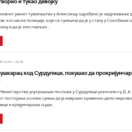
творио и тукао девојку
новног јавног тужилаштва у Алексинцу одређено је задржавање д
в. косовске полиције, који се сумњичи да је у стану у Сокобањи с
ну и да је злостављао...
6, 21:42 -> 21:48
ушкарац код Сурдулице, покушао да прокријумчар
а
инистарства унутрашњих послова у Сурдулици ухапсили су Д. А. 
ог постојања основа сумње да је извршио кривично дело недозв
ице и кријумчарење људи...