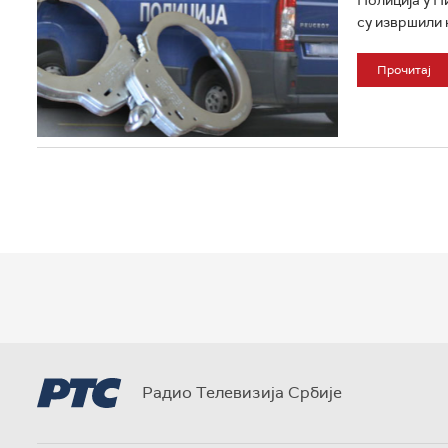
су извршили 
Прочитај
Радио Телевизија Србије