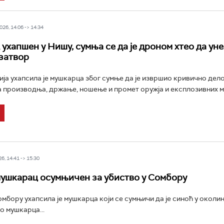
26, 14:06 -> 14:34
ухапшен у Нишу, сумња се да је дроном хтео да уне
затвор
ја ухапсила је мушкарца због сумње да је извршио кривично дел
производња, држање, ношење и промет оружја и експлозивних ма
6, 14:41 -> 15:30
ушкарац осумњичен за убиство у Сомбору
омбору ухапсила је мушкарца који се сумњичи да је синоћ у околин
о мушкарца...