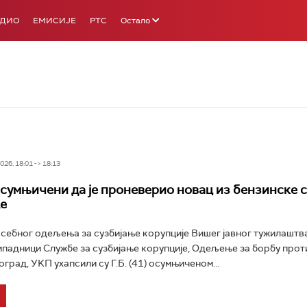
АДИО
ЕМИСИЈЕ
РТС
Остало
26, 18:01 -> 18:13
сумњичени да је проневерио новац из бензинске с
е
себног одељења за сузбијање корупције Вишег јавног тужилаштва
падници Службе за сузбијање корупције, Одељење за борбу прот
град, УKП ухапсили су Г.Б. (41) осумњиченом...