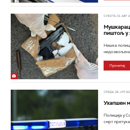
СУБОТА, 01. АВГ 20
Мушкарац 
пиштољ у 
Нишка полици
недозвољена 
Прочитај
СРЕДА, 29. ЈУЛ 202
Ухапшен м
Полиција у С
смрт претука