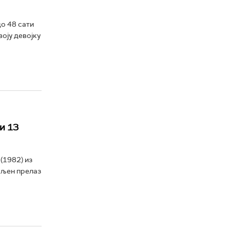
о 48 сати
воју девојку
и 13
(1982) из
ољен прелаз