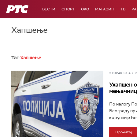
РТС
ВЕСТИ
СПОРТ
OKO
МАГАЗИН
ТВ
Р
Хапшење
Таг:
Хапшење
УТОРАК, 04. АВГ 20
Ухапшен о
мењачниц
По налогу По
Београду при
корупције Бео
Прочитај