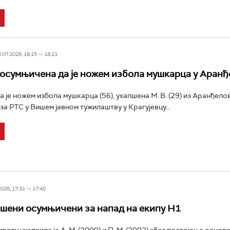
Л 2026, 18:15 -> 18:21
осумњичена да је ножем избола мушкарца у Аранђ
 је ножем избола мушкарца (56), ухапшена М. В. (29) из Аранђело
за РТС у Вишем јавном тужилаштву у Крагујевцу...
26, 17:31 -> 17:40
шени осумњичени за напад на екипу Н1
роту ухапсила је А. М. (2000) и П. М. (2002) због постојања основ