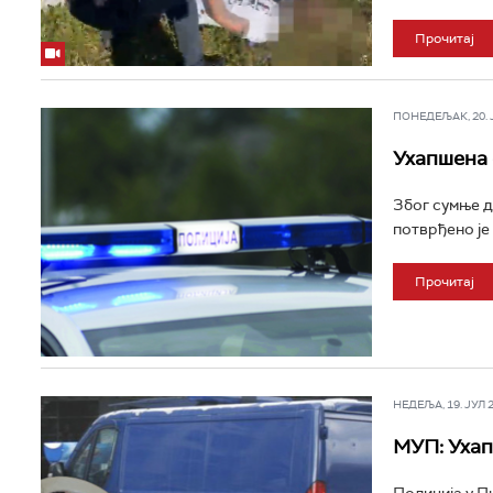
Прочитај
ПОНЕДЕЉАК, 20. ЈУ
Ухапшена 
Због сумње да
потврђено је 
Прочитај
НЕДЕЉА, 19. ЈУЛ 20
МУП: Ухап
Полиција у Пи