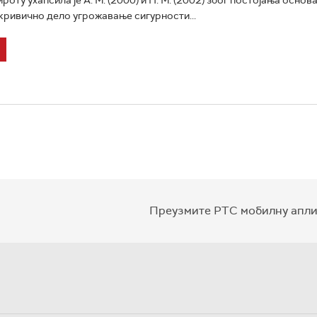
кривично дело угрожавање сигурности...
Преузмите РТС мобилну апли