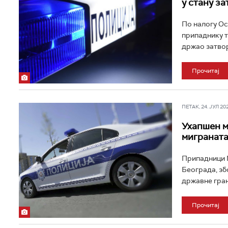
у стану за
По налогу Ос
припаднику тз
држао затворе
Прочитај
ПЕТАК, 24. ЈУЛ 202
Ухапшен м
мигранат
Припадници М
Београда, зб
државне гран
Прочитај