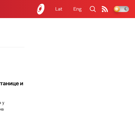
Lat
Eng
танице и
 у
ив