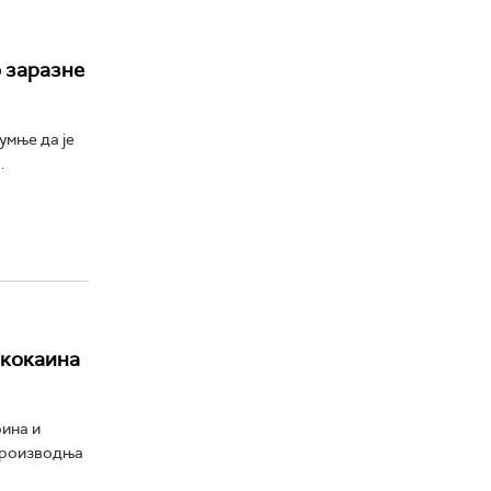
 заразне
умње да је
.
 кокаина
оина и
 производња