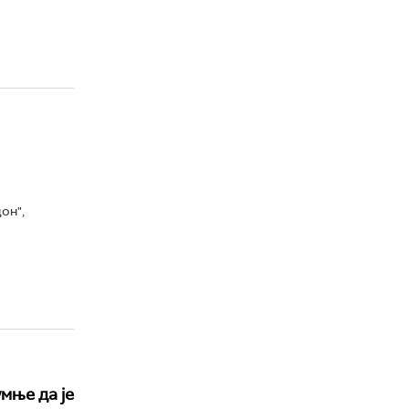
он",
мње да је