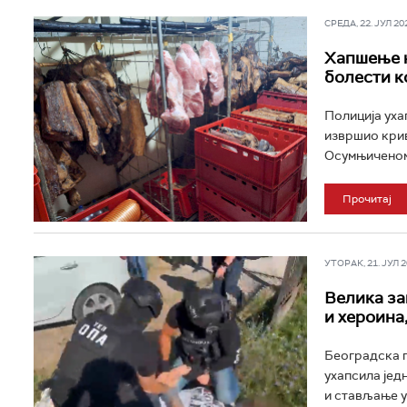
СРЕДА, 22. ЈУЛ 202
Хапшење к
болести к
Полиција уха
извршио кри
Осумњиченом 
Прочитај
УТОРАК, 21. ЈУЛ 20
Велика за
и хероина
Београдска п
ухапсила јед
и стављање у 