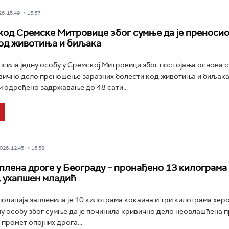
6, 15:49 -> 15:57
од Сремске Митровице због сумње да је преносио
од животиња и биљака
псила једну особу у Сремској Митровици због постојања основа с
вично дело преношење заразних болести код животиња и биљака
одређено задржавање до 48 сати...
26, 12:45 -> 15:58
плена дроге у Београду – пронађено 13 килограма
, ухапшен младић
олиција запленила је 10 килограма кокаина и три килограма хер
ну особу због сумње да је починила кривично дело неовлашћена
промет опојних дрога...