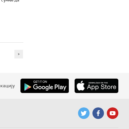
>
кацију