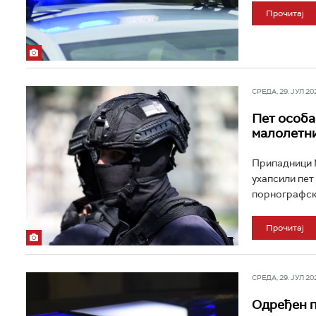
Прочитај
СРЕДА, 29. ЈУЛ 202
Пет особа
малолетни
Припадници М
ухапсили пет
порнографске
Прочитај
СРЕДА, 29. ЈУЛ 202
Одређен п