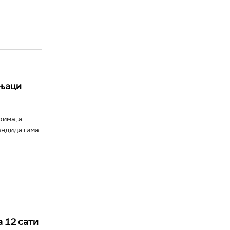
чњаци
има, а
кандидатима
 12 сати