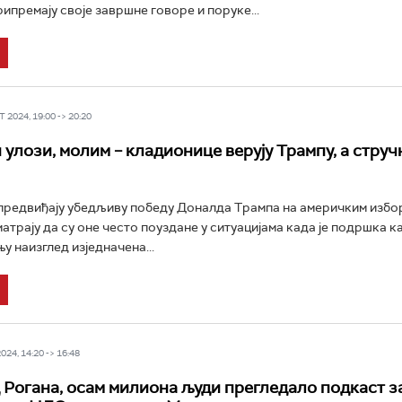
ипремају своје завршне говоре и поруке...
 2024, 19:00 -> 20:20
улози, молим – кладионице верују Трампу, а стру
редвиђају убедљиву победу Доналда Трампа на америчким избор
атрају да су оне често поуздане у ситуацијама када је подршка 
у наизглед изједначена...
24, 14:20 -> 16:48
 Рогана, осам милиона људи прегледало подкаст за