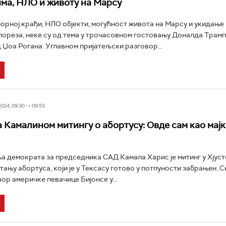
има, НЛО и животу на Марсу
орној крађи, НЛО објекти, могућност живота на Марсу и укидање
ореза, неке су од тема у трочасовном гостовању Доналда Трамп
 Џоа Рогана. Углавном пријатељски разговор...
24, 09:30 -> 09:53
а Камалином митингу о абортусу: Овде сам као мајк
 демократа за председника САД Камала Харис је митинг у Хјуст
ању абортуса, који је у Тексасу готово у потпуности забрањен. Ск
ор америчке певачице Бијонсе у...