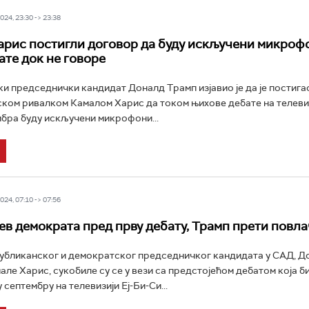
24, 23:30 -> 23:38
арис постигли договор да буду искључени микроф
ате док не говоре
и председнички кандидат Доналд Трамп изјавио је да је постиг
ком ривалком Камалом Харис да током њихове дебате на телевиз
мбра буду искључени микрофони...
24, 07:10 -> 07:56
ев демократа пред прву дебату, Трамп прети повл
убликанског и демократског председничког кандидата у САД, Д
але Харис, сукобиле су се у вези са предстојећом дебатом која б
 септембру на телевизији Еј-Би-Си...