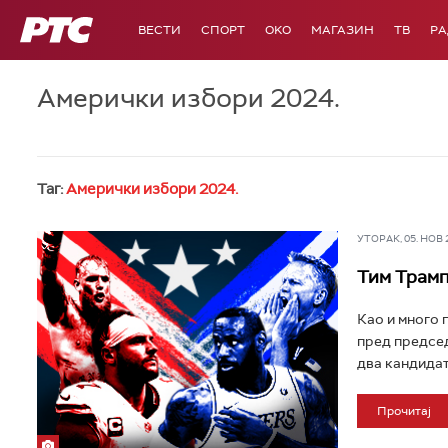
РТС
ВЕСТИ
СПОРТ
OKO
МАГАЗИН
ТВ
Р
Амерички избори 2024.
Таг:
Амерички избори 2024.
УТОРАК, 05. НОВ 20
Тим Трамп
Као и много 
пред председ
два кандидата
Прочитај