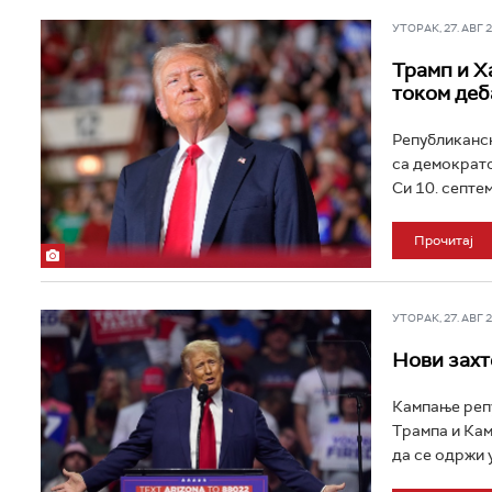
УТОРАК, 27. АВГ 20
Трамп и Х
током деб
Републиканск
са демократс
Си 10. септе
Прочитај
УТОРАК, 27. АВГ 20
Нови захт
Кампање реп
Трампа и Кам
да се одржи у