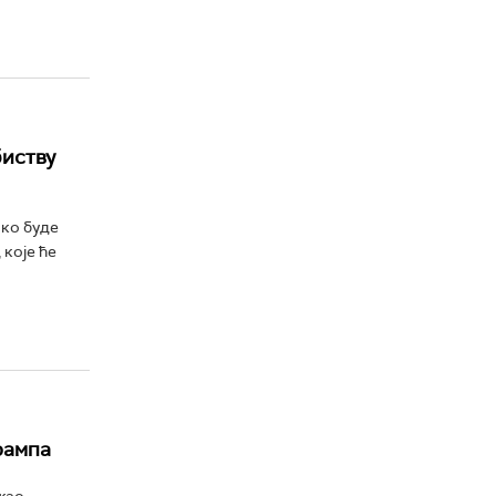
биству
ако буде
 које ће
рампа
жао