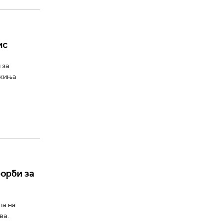
ис
 за
ткиња
борби за
па на
ва.