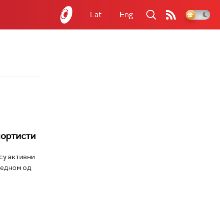
Lat
Eng
портисти
су активни
једном од