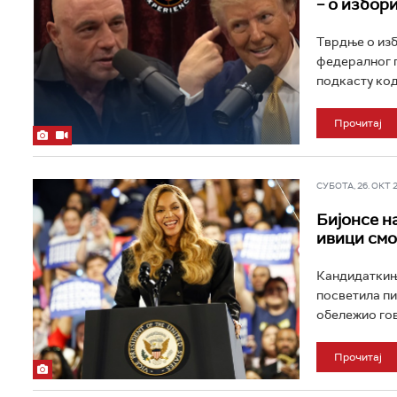
– о избор
Тврдње о изб
федералног п
подкасту код
Прочитај
СУБОТА, 26. ОКТ 20
Бијонсе н
ивици смо
Кандидаткиња
посветила пит
обележио гов
Прочитај