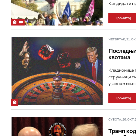
Кандидати пр
Прочитај
ЧЕТВРТАК, 31. ОКТ
Последњи 
квотама
Кладионице п
стручњаци см
у јавном мњењ
Прочитај
СУБОТА, 26. ОКТ 20
Трамп код