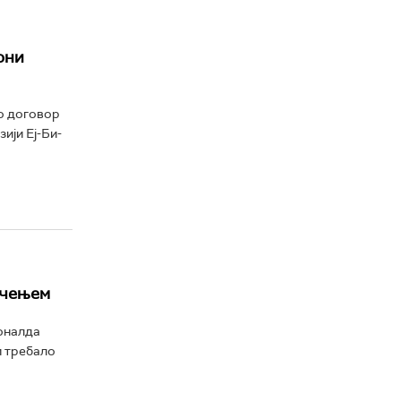
они
ао договор
ији Еј-Би-
ачењем
оналда
и требало