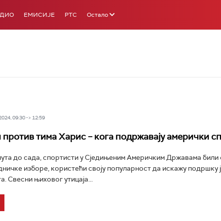
АДИО
ЕМИСИЈЕ
РТС
Остало
24, 09:30 -> 12:59
 против тима Харис – кога подржавају амерички с
пута до сада, спортисти у Сједињеним Америчким Државама били 
ничке изборе, користећи своју популарност да искажу подршку 
. Свесни њиховог утицаја...