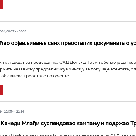
24, 09:07 -> 09:29
ћао објављивање свих преосталих докумената о у
и кандидат за председника САД Доналд Трамп обећао је да ће, 
рмити независну председничку комисију за покушаје атентата, од
 објави све преостале документе...
4, 22:05 -> 22:14
 Кенеди Млађи суспендовао кампању и подржао Т
неди Млађи суспендовао је кампању за председника САД и подр