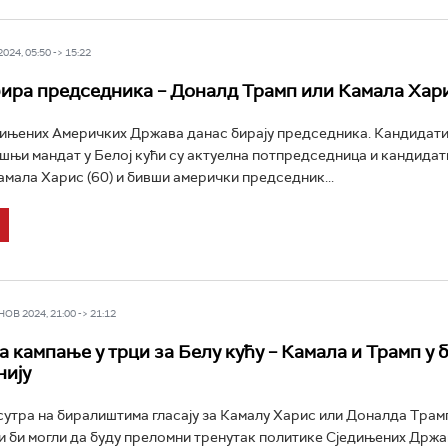
24, 05:50 -> 15:22
ира председника – Доналд Трамп или Камала Хар
ињених Америчких Држава данас бирају председника. Кандидати
њи мандат у Белој кући су актуелна потпредседница и кандида
мала Харис (60) и бивши амерички председник...
В 2024, 21:00 -> 21:12
 кампање у трци за Белу кућу – Камала и Трамп у 
нију
утра на биралиштима гласају за Камалу Харис или Доналда Трам
и би могли да буду преломни тренутак политике Сједињених Држа