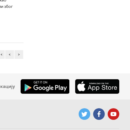
и због
<<
<
>
кацију