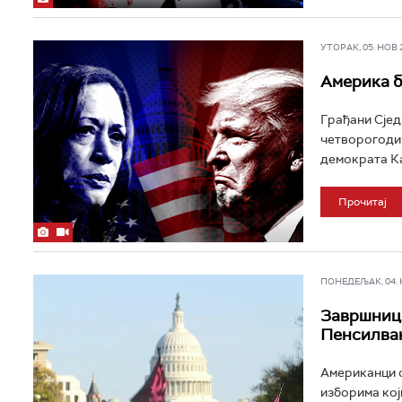
УТОРАК, 05. НОВ 20
Америка б
Грађани Сјед
четворогодиш
демократа Ка
Прочитај
ПОНЕДЕЉАК, 04. НО
Завршница
Пенсилва
Американци с
изборима кој