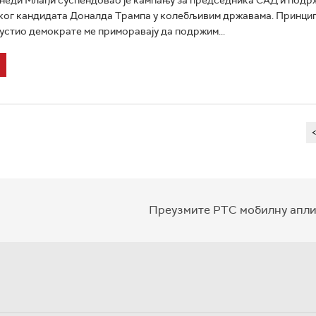
ког кандидата Доналда Трампа у колебљивим државама. Принцип
пустио демократе ме приморавају да подржим...
Преузмите РТС мобилну апли