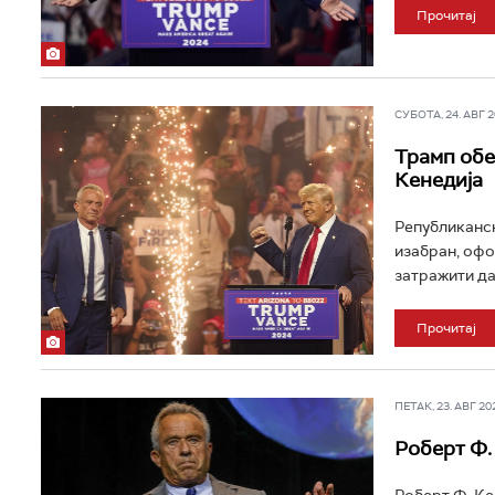
Прочитај
СУБОТА, 24. АВГ 20
Трамп обе
Кенедија
Републиканск
изабран, офо
затражити да
Прочитај
ПЕТАК, 23. АВГ 202
Роберт Ф.
Роберт Ф. Ке