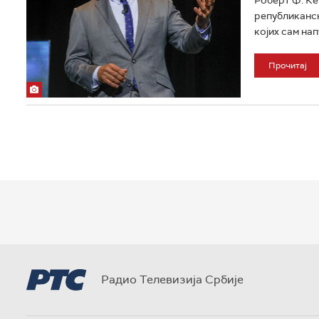
републиканс
којих сам на
Прочитај
Радио Телевизија Србије