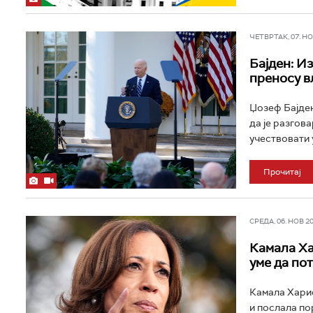
ЧЕТВРТАК, 07. НОВ
Бајден: И
преносу в
Џозеф Бајден
да је разгов
учествовати 
Прочитај
СРЕДА, 06. НОВ 202
Камала Ха
уме да пот
Камала Харис
и послала по