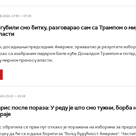
 2024, 17:50 -> 07:25
згубили смо битку, разговарао сам са Трампом о м
ласти
, досадашњи председник Америке, прихватио је резултате избор
арао са изабраним лидером Беле куће Доналдом Трампом и потвр
у мирном преносу власти...
4, 23:10 -> 23:19
рис после пораза: У реду је што смо тужни, борба 
раје
 обратила се први пут откако је поражена на изборима за пред
руку да ће се и даље борити за "бољу будућност Америке". Честит