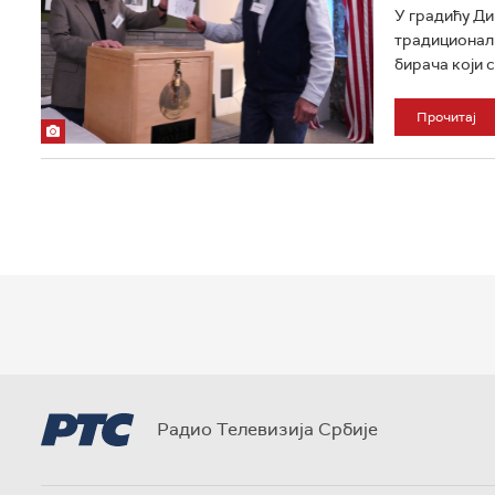
У градићу Ди
традиционалн
бирача који с
Прочитај
Радио Телевизија Србије