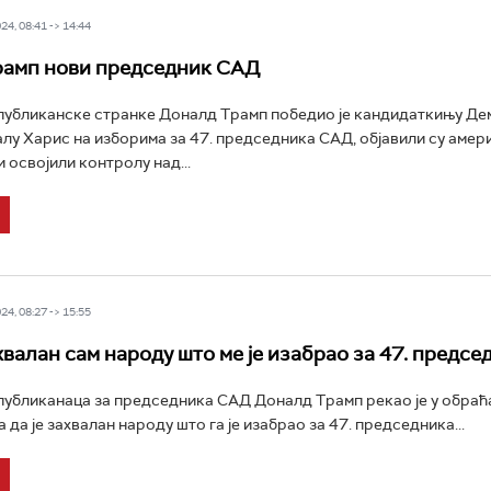
4, 08:41 -> 14:44
рамп нови председник САД
публиканске странке Доналд Трамп победио је кандидаткињу Д
лу Харис на изборима за 47. председника САД, објавили су амери
 освојили контролу над...
4, 08:27 -> 15:55
хвалан сам народу што ме је изабрао за 47. предсе
убликанаца за председника САД Доналд Трамп рекао је у обраћ
да је захвалан народу што га је изабрао за 47. председника...