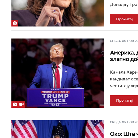
Доналду Трам
Прочитај
СРЕДА, 06. НОВ 202
Америка, 
златно до
Камала Харис
кандидат осв
честитају лид
Прочитај
СРЕДА, 06. НОВ 202
Око: Шта 