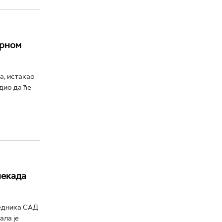
ирном
а, истакао
дио да ће
некада
седника САД
ала је