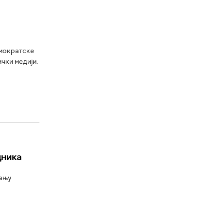
емократске
чки медији.
дника
ању