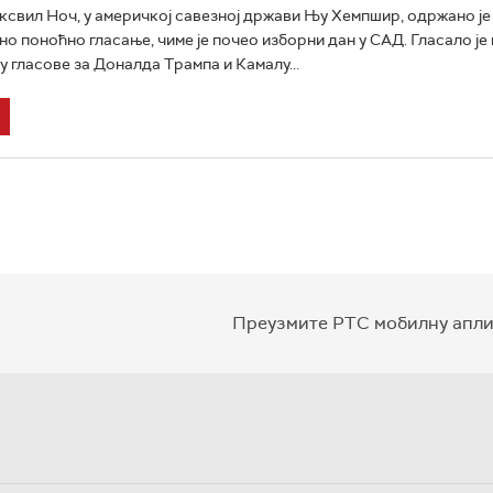
ксвил Ноч, у америчкој савезној држави Њу Хемпшир, одржано је
о поноћно гласање, чиме је почео изборни дан у САД. Гласало је
у гласове за Доналда Трампа и Камалу...
Преузмите РТС мобилну апли