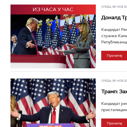
СРЕДА, 06. НОВ 202
ИЗ ЧАСА У ЧАС
Доналд Т
Кандидат Ре
странке Кама
Републиканци
Прочитај
СРЕДА, 06. НОВ 202
Трамп: За
Кандидат реп
присталицама 
Прочитај