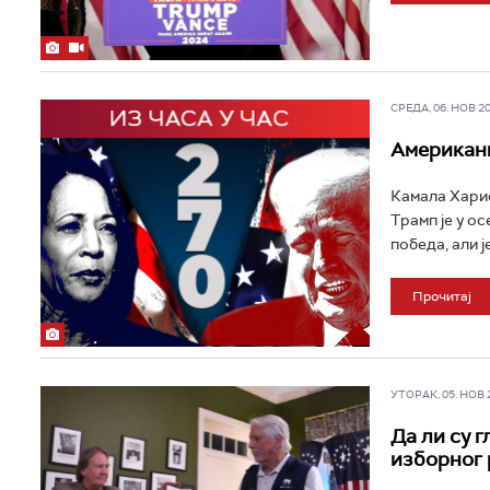
СРЕДА, 06. НОВ 202
Американц
Камала Харис
Трамп је у о
победа, али ј
Прочитај
УТОРАК, 05. НОВ 20
Да ли су 
изборног 