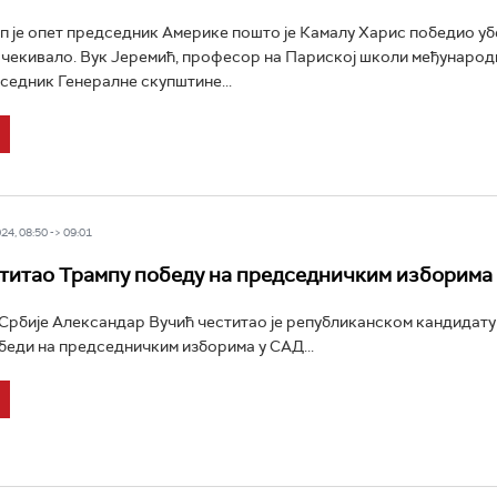
 је опет председник Америке пошто је Камалу Харис победио у
очекивало. Вук Јеремић, професор на Париској школи међународ
седник Генералне скупштине...
4, 08:50 -> 09:01
титао Трампу победу на председничким изборима
рбије Александар Вучић честитао је републиканском кандидат
беди на председничким изборима у САД...