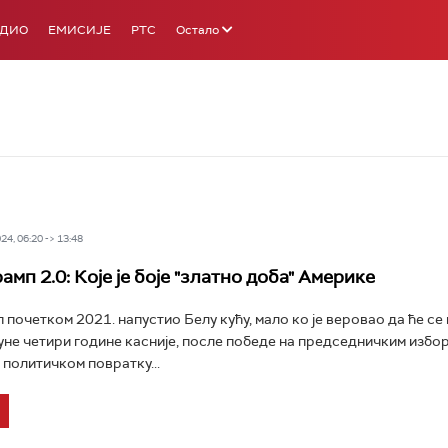
АДИО
ЕМИСИЈЕ
РТС
Остало
4, 06:20 -> 13:48
мп 2.0: Које је боје "златно доба" Америке
п почетком 2021. напустио Белу кућу, мало ко је веровао да ће се
уне четири године касније, после победе на председничким избо
 политичком повратку...