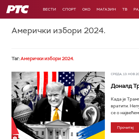
РТС
ВЕСТИ
СПОРТ
OKO
МАГАЗИН
ТВ
Р
Амерички избори 2024.
Таг:
Амерички избори 2024.
СРЕДА, 13. НОВ 202
Доналд Тра
Када је Трам
вратити. Неп
се о највећем
Прочитај