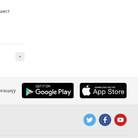
 шест
>
кацију