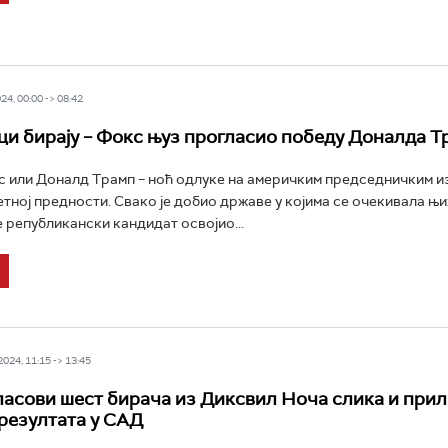
4, 00:00 -> 08:42
и бирају – Фокс њуз прогласио победу Доналда Т
 или Доналд Трамп – ноћ одлуке на америчким председничким и
сетној предности. Свако је добио државе у којима се очекивала њ
е републикански кандидат освојио...
24, 11:15 -> 13:45
гласови шест бирача из Диксвил Ноча слика и при
резултата у САД