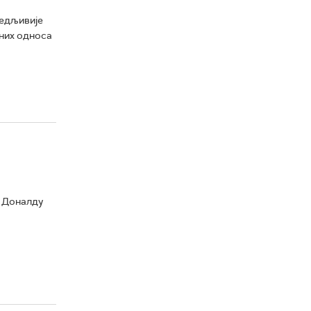
бедљивије
них односа
у Доналду