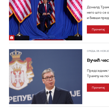
Доналд Трамп
него што се 
и бивши пред
Прочитај
СРЕДА, 06. НОВ 202
Вучић чес
Председник С
Трампу на по
Прочитај