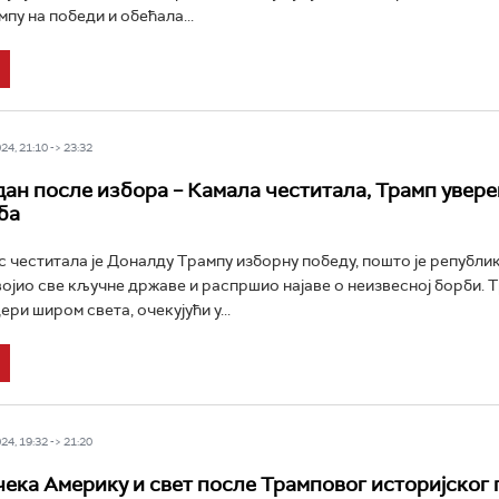
пу на победи и обећала...
4, 21:10 -> 23:32
дан после избора – Камала честитала, Трамп увере
ба
 честитала је Доналду Трампу изборну победу, пошто је републи
ојио све кључне државе и распршио најавe o неизвеснoj борби. 
ери широм света, очекујући у...
4, 19:32 -> 21:20
чека Америку и свет после Трамповог историјског