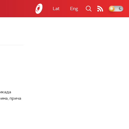
Lat
Eng
 икада
рима, прича