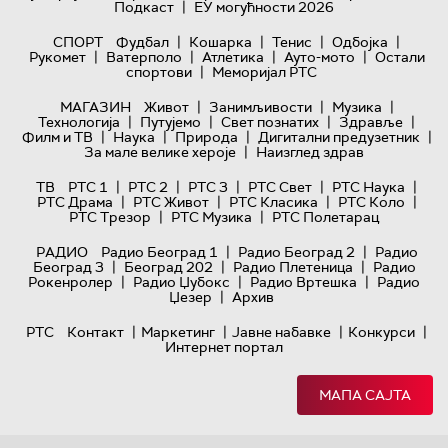
|
Подкаст
ЕУ могућности 2026
|
|
|
|
СПОРТ
Фудбал
Кошарка
Тенис
Одбојка
|
|
|
|
Рукомет
Ватерполо
Атлетика
Ауто-мото
Остали
|
спортови
Меморијал РТС
|
|
|
МАГАЗИН
Живот
Занимљивости
Музика
|
|
|
|
Технологијa
Путујемо
Свет познатих
Здравље
|
|
|
|
Филм и ТВ
Наука
Природа
Дигитални предузетник
|
За мале велике хероје
Наизглед здрав
|
|
|
|
|
ТВ
РТС 1
РТС 2
РТС 3
РТС Свет
РТС Наука
|
|
|
|
РТС Драма
РТС Живот
РТС Класика
РТС Коло
|
|
РТС Трезор
РТС Музика
РТС Полетарац
|
|
РАДИО
Радио Београд 1
Радио Београд 2
Радио
|
|
|
Београд 3
Београд 202
Радио Плетеница
Радио
|
|
|
Рокенролер
Радио Џубокс
Радио Вртешка
Радио
|
Џезер
Архив
|
|
|
|
РТС
Контакт
Маркетинг
Јавне набавке
Конкурси
Интернет портал
МАПА САЈТА