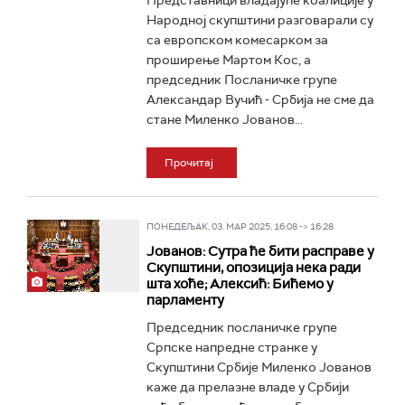
Представници владајуће коалиције у
Народној скупштини разговарали су
са европском комесарком за
проширење Мартом Кос, а
председник Посланичке групе
Александар Вучић - Србија не сме да
стане Миленко Јованов...
Прочитај
ПОНЕДЕЉАК, 03. МАР 2025, 16:08 -> 16:28
Јованов: Сутра ће бити расправе у
Скупштини, опозиција нека ради
шта хоће; Алексић: Бићемо у
парламенту
Председник посланичке групе
Српске напредне странке у
Скупштини Србије Миленко Јованов
каже да прелазне владе у Србији