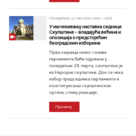
ПОНЕДЕЉАК, 11. МАР 2024, 19:52 -> 19:52
У ишчекивању наставка седнице
Скупштине – владајућа већина и
опозиција о предстојећим
београдским изборима
Прва седница новог сазива
парламента биће одржана у
понедељак 18. марта, саопштено је
из Народне скупштине. Док се чека
избор председника парламента и
конституисање скупштинских
органа, стижу реакције...
Прочитај