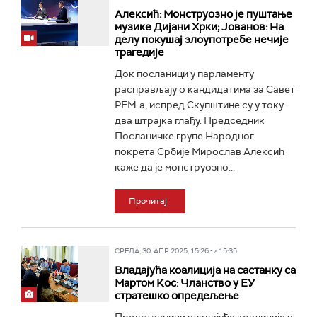
Алексић: Монструозно је пуштање
музике Дијани Хрки; Јованов: На
делу покушај злоупотребе нечије
трагедије
Док посланици у парламенту
расправљају о кандидатима за Савет
РЕМ-а, испред Скупштине су у току
два штрајка глађу. Председник
Посланичке групе Народног
покрета Србије Мирослав Алексић
каже да је монструозно...
Прочитај
СРЕДА, 30. АПР 2025, 15:26 -> 15:35
Владајућа коалиција на састанку са
Мартом Кос: Чланство у ЕУ
стратешко опредељење