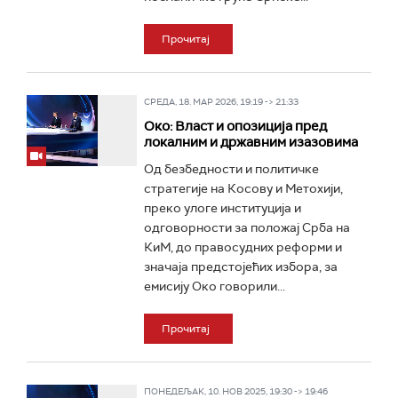
Прочитај
СРЕДА, 18. МАР 2026, 19:19 -> 21:33
Око: Власт и опозиција пред
локалним и државним изазовима
Од безбедности и политичке
стратегије на Косову и Метохији,
преко улоге институција и
одговорности за положај Срба на
КиМ, до правосудних реформи и
значаја предстојећих избора, за
емисију Око говорили...
Прочитај
ПОНЕДЕЉАК, 10. НОВ 2025, 19:30 -> 19:46