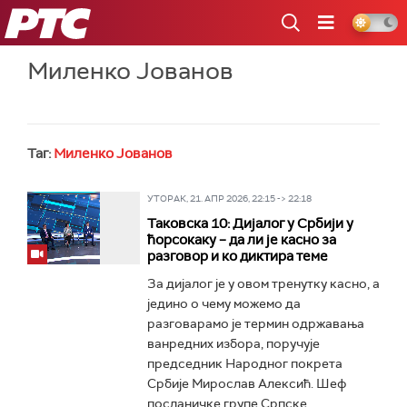
РТС
Миленко Јованов
Таг:
Миленко Јованов
УТОРАК, 21. АПР 2026, 22:15 -> 22:18
Таковска 10: Дијалог у Србији у
ћорсокаку – да ли је касно за
разговор и ко диктира теме
За дијалог је у овом тренутку касно, а
једино о чему можемо да
разговарамо је термин одржавања
ванредних избора, поручује
председник Народног покрета
Србије Мирослав Алексић. Шеф
посланичке групе Српске...