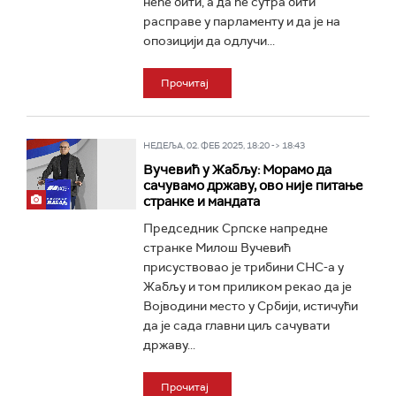
неће бити, а да ће сутра бити
расправе у парламенту и да је на
опозицији да одлучи...
Прочитај
НЕДЕЉА, 02. ФЕБ 2025, 18:20 -> 18:43
Вучевић у Жабљу: Морамо да
сачувамо државу, ово није питање
странке и мандата
Председник Српске напредне
странке Милош Вучевић
присуствовао је трибини СНС-а у
Жабљу и том приликом рекао да је
Војводини место у Србији, истичући
да је сада главни циљ сачувати
државу...
Прочитај