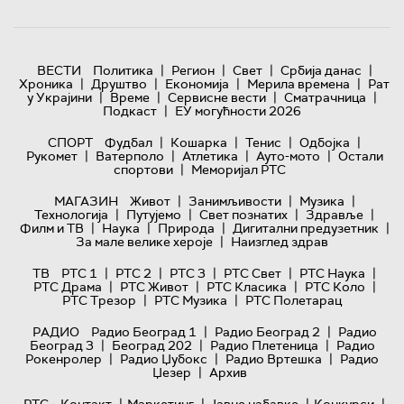
|
|
|
|
ВЕСТИ
Политика
Регион
Свет
Србија данас
|
|
|
|
Хроника
Друштво
Економија
Мерила времена
Рат
|
|
|
|
у Украјини
Време
Сервисне вести
Сматрачница
|
Подкаст
ЕУ могућности 2026
|
|
|
|
СПОРТ
Фудбал
Кошарка
Тенис
Одбојка
|
|
|
|
Рукомет
Ватерполо
Атлетика
Ауто-мото
Остали
|
спортови
Меморијал РТС
|
|
|
МАГАЗИН
Живот
Занимљивости
Музика
|
|
|
|
Технологијa
Путујемо
Свет познатих
Здравље
|
|
|
|
Филм и ТВ
Наука
Природа
Дигитални предузетник
|
За мале велике хероје
Наизглед здрав
|
|
|
|
|
ТВ
РТС 1
РТС 2
РТС 3
РТС Свет
РТС Наука
|
|
|
|
РТС Драма
РТС Живот
РТС Класика
РТС Коло
|
|
РТС Трезор
РТС Музика
РТС Полетарац
|
|
РАДИО
Радио Београд 1
Радио Београд 2
Радио
|
|
|
Београд 3
Београд 202
Радио Плетеница
Радио
|
|
|
Рокенролер
Радио Џубокс
Радио Вртешка
Радио
|
Џезер
Архив