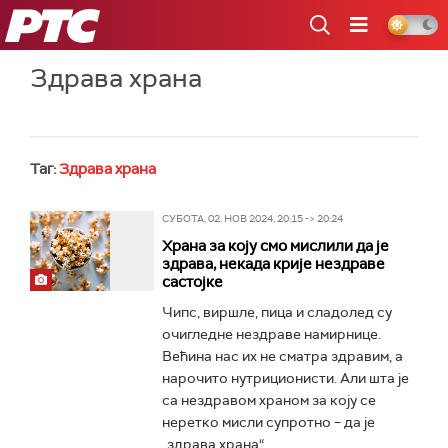
РТС
Здрава храна
Таг:
Здрава храна
СУБОТА, 02. НОВ 2024, 20:15 -> 20:24
Храна за коју смо мислили да је
здрава, некада крије нездраве
састојке
Чипс, виршле, пица и сладолед су
очигледне нездраве намирнице.
Већина нас их не сматра здравим, а
нарочито нутриционисти. Али шта је
са нездравом храном за коју се
неретко мисли супротно – да је
„здрава храна“...