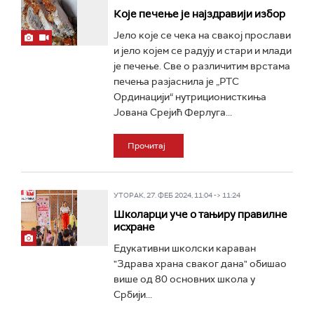
Које печење је најздравији избор
Јело које се чека на свакој прослави
и јело којем се радују и стари и млади
је печење. Све о различитим врстама
печења разјаснила је „РТС
Ординацији“ нутриционисткиња
Јована Срејић Ферлуга...
Прочитај
УТОРАК, 27. ФЕБ 2024, 11:04 -> 11:24
Школарци уче о тањиру правилне
исхране
Едукативни школски караван
"Здрава храна сваког дана" обишао
више од 80 основних школа у
Србији...