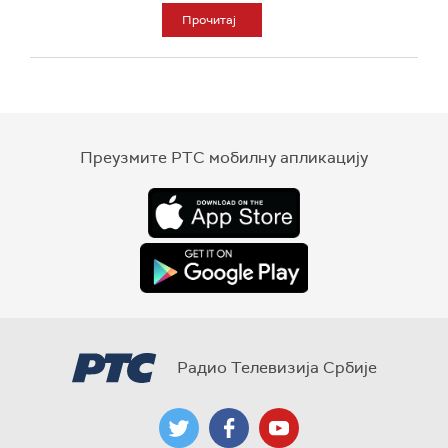
Прочитај
Преузмите РТС мобилну апликацију
Радио Телевизија Србије