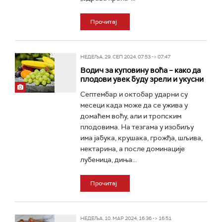
Прочитај
НЕДЕЉА, 29. СЕП 2024, 07:53 -> 07:47
Водич за куповину воћа – како да
плодови увек буду зрели и укусни
Септембар и октобар ударни су
месеци када може да се ужива у
домаћем воћу, али и тропским
плодовима. На тезгама у изобиљу
има јабука, крушака, грожђа, шљива,
нектарина, а после доминације
лубеница, диња...
Прочитај
НЕДЕЉА, 10. МАР 2024, 16:36 -> 16:51