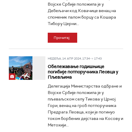
Војске Србије положила је у
Дебељачи код Ковачице венац на
споменик палом борцу са Кошара
Тибору Церни...
Прочитај
НЕДЕЉА, 14. АПР 2024, 17:34 -> 17:43
Обележавање годишњице
погибије потпоручника Леовца у
Пљевљима
Делегација Министарства одбране и
Војске Србије положила је у
пљеваљском селу Тикова у Црној
Гори, венац на гроб потпоручника
Предрага Леовца, који је погинуо
током борбених дејстава на Косову и
Метохији...