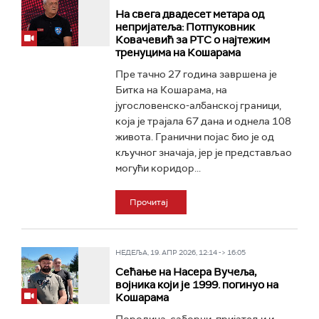
На свега двадесет метара од
непријатеља: Потпуковник
Ковачевић за РТС о најтежим
тренуцима на Кошарама
Пре тачно 27 година завршена је
Битка на Кошарама, на
југословенско-албанској граници,
која је трајала 67 дана и однела 108
живота. Гранични појас био је од
кључног значаја, јер је представљао
могући коридор...
Прочитај
НЕДЕЉА, 19. АПР 2026, 12:14 -> 16:05
Сећање на Насера Вучеља,
војника који је 1999. погинуо на
Кошарама