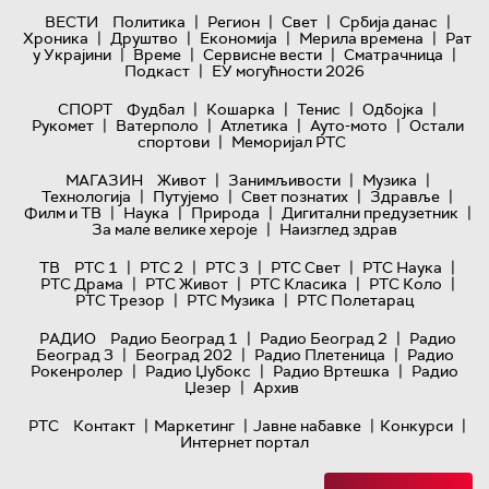
|
|
|
|
ВЕСТИ
Политика
Регион
Свет
Србија данас
|
|
|
|
Хроника
Друштво
Економија
Мерила времена
Рат
|
|
|
|
у Украјини
Време
Сервисне вести
Сматрачница
|
Подкаст
ЕУ могућности 2026
|
|
|
|
СПОРТ
Фудбал
Кошарка
Тенис
Одбојка
|
|
|
|
Рукомет
Ватерполо
Атлетика
Ауто-мото
Остали
|
спортови
Меморијал РТС
|
|
|
МАГАЗИН
Живот
Занимљивости
Музика
|
|
|
|
Технологијa
Путујемо
Свет познатих
Здравље
|
|
|
|
Филм и ТВ
Наука
Природа
Дигитални предузетник
|
За мале велике хероје
Наизглед здрав
|
|
|
|
|
ТВ
РТС 1
РТС 2
РТС 3
РТС Свет
РТС Наука
|
|
|
|
РТС Драма
РТС Живот
РТС Класика
РТС Коло
|
|
РТС Трезор
РТС Музика
РТС Полетарац
|
|
РАДИО
Радио Београд 1
Радио Београд 2
Радио
|
|
|
Београд 3
Београд 202
Радио Плетеница
Радио
|
|
|
Рокенролер
Радио Џубокс
Радио Вртешка
Радио
|
Џезер
Архив
|
|
|
|
РТС
Контакт
Маркетинг
Јавне набавке
Конкурси
Интернет портал