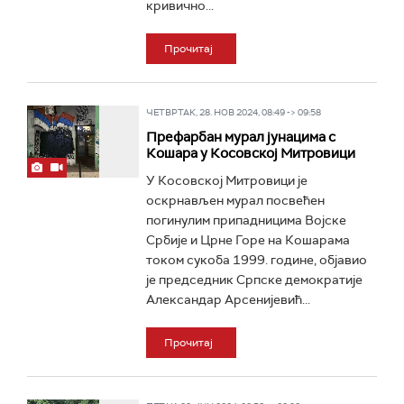
кривично...
Прочитај
ЧЕТВРТАК, 28. НОВ 2024, 08:49 -> 09:58
Префарбан мурал јунацима с
Кошара у Косовској Митровици
У Косовској Митровици је
оскрнављен мурал посвећен
погинулим припадницима Војске
Србије и Црне Горе на Кошарама
током сукоба 1999. године, објавио
је председник Српске демократије
Александар Арсенијевић...
Прочитај