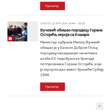
Прочитај
СУБОТА, 13. АПР 2024, 19:48 -> 20:25
Вучевић обишао породицу Горана
Остојића, хероја са Кошара
Министар одбране Милош Вучевић
обишао је у Бачком Добром Пољу,
породицу некадашњег начелника
штаба 63. падобранске бригаде
потпуковника Горана Остојића, који
је херојски дао живот бранећи Србију
1998...
Прочитај
>