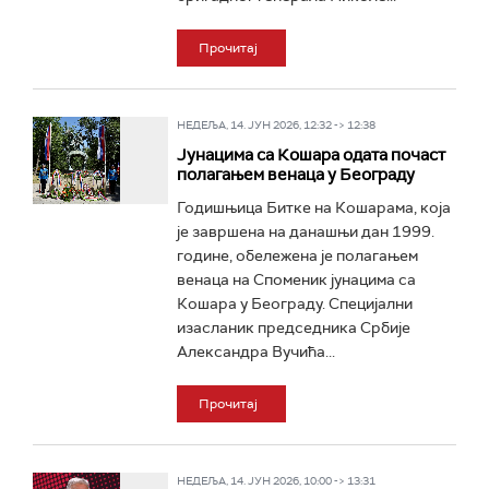
Прочитај
НЕДЕЉА, 14. ЈУН 2026, 12:32 -> 12:38
Јунацима са Кошара одата почаст
полагањем венаца у Београду
Годишњица Битке на Кошарама, која
је завршена на данашњи дан 1999.
године, обележена је полагањем
венаца на Споменик јунацима са
Кошара у Београду. Специјални
изасланик председника Србије
Александра Вучића...
Прочитај
НЕДЕЉА, 14. ЈУН 2026, 10:00 -> 13:31