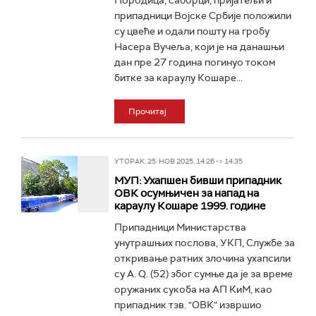
Породица, саборци, пријатељи и
припадници Војске Србије положили
су цвеће и одали пошту на гробу
Насера Вучеља, који је на данашњи
дан пре 27 година погинуо током
битке за караулу Кошаре...
Прочитај
УТОРАК, 25. НОВ 2025, 14:26 -> 14:35
МУП: Ухапшен бивши припадник
ОВК осумњичен за напад на
караулу Кошаре 1999. године
Припадници Министарства
унутрашњих послова, УКП, Службе за
откривање ратних злочина ухапсили
су А. Q. (52) због сумње да је за време
оружаних сукоба на АП КиМ, као
припадник тзв. "ОВК" извршио