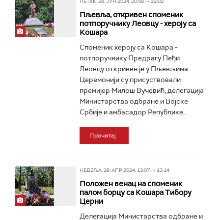
ПЕТАК, 28. ЈУН 2024, 20:58 -> 22:02
Пљевља, откривен споменик
потпоручнику Леовцу - хероју са
Кошара
Споменик хероју са Кошара -
потпоручнику Предрагу Пеђи
Леовцу откривен је у Пљевљима.
Церемонији су присуствовали
премијер Милош Вучевић, делегација
Министарства одбране и Војске
Србије и амбасадор Републике...
Прочитај
НЕДЕЉА, 28. АПР 2024, 13:07 -> 13:14
Положен венац на споменик
палом борцу са Кошара Тибору
Церни
Делегација Министарства одбране и