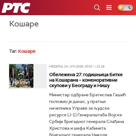
РТС
Кошаре
Таг:
Кошаре
НЕДЕЉА, 14. ЈУН 2026, 15:01 -> 21:18
Обележена 27. годишњица Битке
на Кошарама – комеморативни
скупови у Београду и Нишу
Министар одбране Братислав Гашић
положио је данас, у пратњи
начелника Управе за људске
ресурсе (Ј-1) Генералштаба Војске
Србије бригадног генерала Слађана
Христова и шефа Кабинета
бригадног генерала Николе...