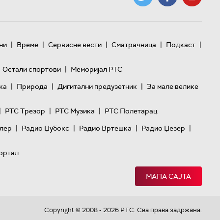
|
|
|
|
|
ни
Време
Сервисне вести
Сматрачница
Подкаст
|
Остали спортови
Меморијал РТС
|
|
|
ка
Природа
Дигитални предузетник
За мале велике
|
|
|
РТС Трезор
РТС Музика
РТС Полетарац
|
|
|
|
лер
Радио Џубокс
Радио Вртешка
Радио Џезер
ортал
МАПА САЈТА
Copyright © 2008 - 2026 РТС. Сва права задржана.