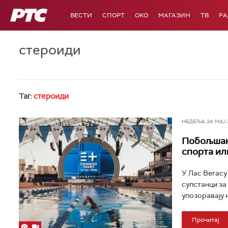
РТС
ВЕСТИ
СПОРТ
OKO
МАГАЗИН
ТВ
Р
стероиди
Таг:
стероиди
НЕДЕЉА, 24. МАЈ 2
Побољшане
спорта ил
У Лас Вегасу
супстанци за
упозоравају н
Прочитај