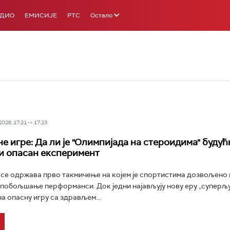
АДИО
ЕМИСИЈЕ
РТС
Остало
026, 17:21 -> 17:23
 игре: Да ли је "Олимпијада на стероидима" будућ
и опасан експеримент
 се одржава прво такмичење на којем је спортистима дозвољен
 побољшање перформанси. Док једни најављују нову еру „суперљу
а опасну игру са здрављем...