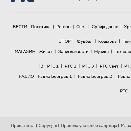
|
|
|
|
ВЕСТИ
Политика
Регион
Свет
Србија данас
Хр
|
|
СПОРТ
Фудбал
Кошарка
Тен
|
|
|
МАГАЗИН
Живот
Занимљивости
Музика
Техноло
|
|
|
|
ТВ
РТС 1
РТС 2
РТС 3
РТС Свет
РТ
|
|
РАДИО
Радио Београд 1
Радио Београд 2
Радио
РТС
Приватност
Copyright
Правила употребе садржаја
Мапа
|
|
|