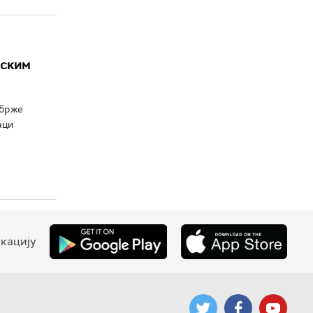
нским
 брже
аци
кацију