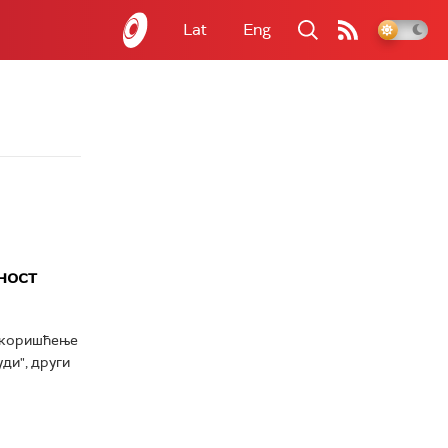
Lat
Eng
ност
о коришћење
ди", други