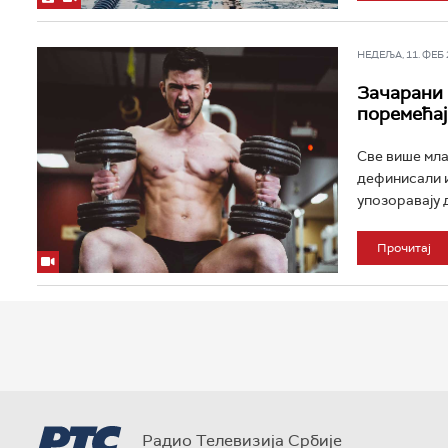
НЕДЕЉА, 11. ФЕБ 2
Зачарани 
поремећај
Све више мла
дефинисали и
упозоравају 
Прочитај
Радио Телевизија Србије