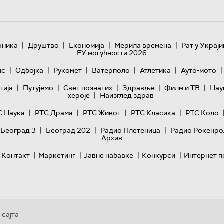
|
|
|
|
оника
Друштво
Економија
Мерила времена
Рат у Украји
ЕУ могућности 2026
|
|
|
|
|
|
ис
Одбојка
Рукомет
Ватерполо
Атлетика
Ауто-мото
|
|
|
|
|
гијa
Путујемо
Свет познатих
Здравље
Филм и ТВ
Нау
|
хероје
Наизглед здрав
|
|
|
|
С Наука
РТС Драма
РТС Живот
РТС Класика
РТС Коло
|
|
|
 Београд 3
Београд 202
Радио Плетеница
Радио Рокенро
Архив
|
|
|
|
Контакт
Маркетинг
Јавне набавке
Конкурси
Интернет п
 сајта