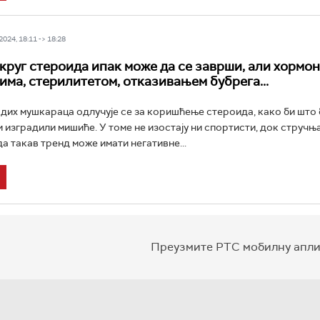
024, 18:11 -> 18:28
круг стероида ипак може да се заврши, али хормо
има, стерилитетом, отказивањем бубрега...
дих мушкараца одлучује се за коришћење стероида, како би што
 изградили мишиће. У томе не изостају ни спортисти, док стручњ
да такав тренд може имати негативне...
Преузмите РТС мобилну апли