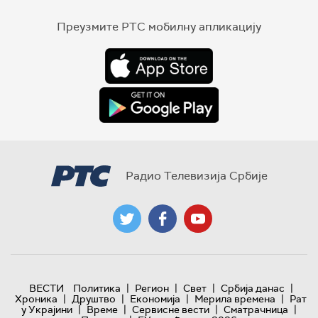
Преузмите РТС мобилну апликацију
Радио Телевизија Србије
|
|
|
|
ВЕСТИ
Политика
Регион
Свет
Србија данас
|
|
|
|
Хроника
Друштво
Економија
Мерила времена
Рат
|
|
|
|
у Украјини
Време
Сервисне вести
Сматрачница