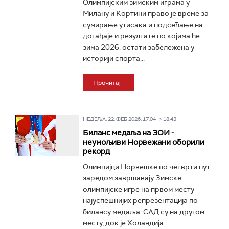
Олимпијским зимским играма у
Милану и Кортини право је време за
сумирање утисака и подсећање на
догађаје и резултате по којима ће
зима 2026. остати забележена у
историји спорта...
Прочитај
НЕДЕЉА, 22. ФЕБ 2026, 17:04 -> 18:43
Биланс медаља на ЗОИ -
неумољиви Норвежани оборили
рекорд
Олимпијци Норвешке по четврти пут
заредом завршавају Зимске
олимпијске игре на првом месту
најуспешнијих репрезентација по
билансу медаља. САД су на другом
месту, док је Холандија