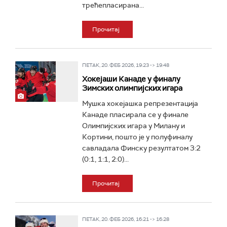
трећепласирана...
Прочитај
ПЕТАК, 20. ФЕБ 2026, 19:23 -> 19:48
Хокејаши Канаде у финалу
Зимских олимпијских игара
Мушка хокејашка репрезентација
Канаде пласирала се у финале
Олимпијских игара у Милану и
Кортини, пошто је у полуфиналу
савладала Финску резултатом 3:2
(0:1, 1:1, 2:0)...
Прочитај
ПЕТАК, 20. ФЕБ 2026, 16:21 -> 16:28