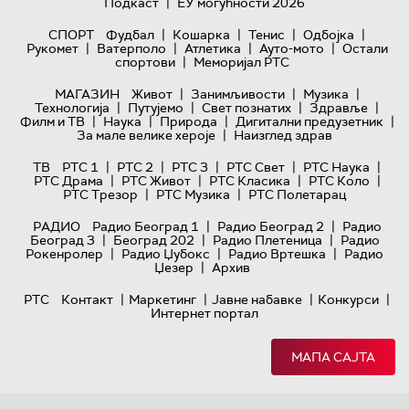
|
Подкаст
ЕУ могућности 2026
|
|
|
|
СПОРТ
Фудбал
Кошарка
Тенис
Одбојка
|
|
|
|
Рукомет
Ватерполо
Атлетика
Ауто-мото
Остали
|
спортови
Меморијал РТС
|
|
|
МАГАЗИН
Живот
Занимљивости
Музика
|
|
|
|
Технологијa
Путујемо
Свет познатих
Здравље
|
|
|
|
Филм и ТВ
Наука
Природа
Дигитални предузетник
|
За мале велике хероје
Наизглед здрав
|
|
|
|
|
ТВ
РТС 1
РТС 2
РТС 3
РТС Свет
РТС Наука
|
|
|
|
РТС Драма
РТС Живот
РТС Класика
РТС Коло
|
|
РТС Трезор
РТС Музика
РТС Полетарац
|
|
РАДИО
Радио Београд 1
Радио Београд 2
Радио
|
|
|
Београд 3
Београд 202
Радио Плетеница
Радио
|
|
|
Рокенролер
Радио Џубокс
Радио Вртешка
Радио
|
Џезер
Архив
|
|
|
|
РТС
Контакт
Маркетинг
Јавне набавке
Конкурси
Интернет портал
МАПА САЈТА