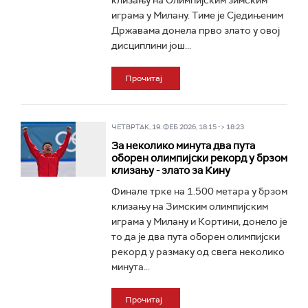
клизању на Олимпијским зимским
играма у Милану. Тиме је Сједињеним
Државама донела прво злато у овој
дисциплини још...
Прочитај
ЧЕТВРТАК, 19. ФЕБ 2026, 18:15 -> 18:23
За неколико минута два пута
оборен олимпијски рекорд у брзом
клизању - злато за Кину
Финале трке на 1.500 метара у брзом
клизању на Зимским олимпијским
играма у Милану и Кортини, донело је
то да је два пута оборен олимпијски
рекорд у размаку од свега неколико
минута...
Прочитај