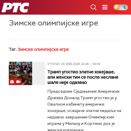
РТС
Зимске олимпијске игре
Таг:
Зимске олимпијске игре
УТОРАК, 24. ФЕБ 2026, 23:26 -> 00:43
Трамп угостио златне хокејаше,
али женски тим се после неслане
шале није одазвао
Председник Сједињених Америчких
Држава Доналд Трамп угостио је у
Овалном кабинету америчке
хокејаше, освајаче златне медаље на
недавно завршеним Олимпијским
играма у Милану и Кортини, док је
женски хокејашки...