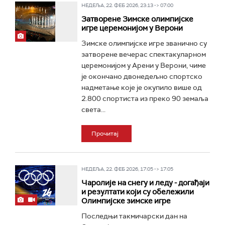
НЕДЕЉА, 22. ФЕБ 2026, 23:13 -> 07:00
Затворене Зимске олимпијске
игре церемонијом у Верони
Зимске олимпијске игре званично су
затворене вечерас спектакуларном
церемонијом у Арени у Верони, чиме
је окончано двонедељно спортско
надметање које је окупило више од
2.800 спортиста из преко 90 земаља
света...
Прочитај
НЕДЕЉА, 22. ФЕБ 2026, 17:05 -> 17:05
Чаролије на снегу и леду - догађаји
и резултати који су обележили
Олимпијске зимске игре
Последњи такмичарски дан на