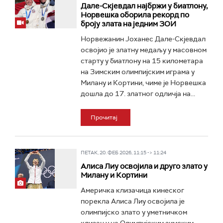
Дале-Скјевдал најбржи у биатлону,
Норвешка оборила рекорд по
броју злата на једним ЗОИ
Норвежанин Јоханес Дале-Скјевдал
освојио је златну медаљу у масовном
старту у биатлону на 15 километара
на Зимским олимпијским играма у
Милану и Кортини, чиме је Норвешка
дошла до 17. златног одличја на...
Прочитај
ПЕТАК, 20. ФЕБ 2026, 11:15 -> 11:24
Алиса Лиу освојила и друго злато у
Милану и Кортини
Америчка клизачица кинеског
порекла Алиса Лиу освојила је
олимпијско злато у уметничком