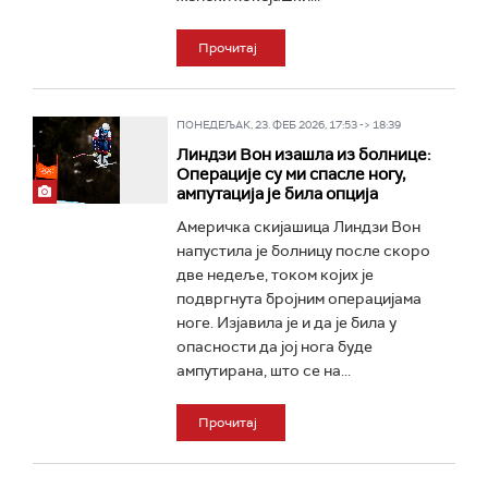
Прочитај
ПОНЕДЕЉАК, 23. ФЕБ 2026, 17:53 -> 18:39
Линдзи Вон изашла из болнице:
Операције су ми спасле ногу,
ампутација је била опција
Америчка скијашица Линдзи Вон
напустила је болницу после скоро
две недеље, током којих је
подвргнута бројним операцијама
ноге. Изјавила је и да је била у
опасности да јој нога буде
ампутирана, што се на...
Прочитај