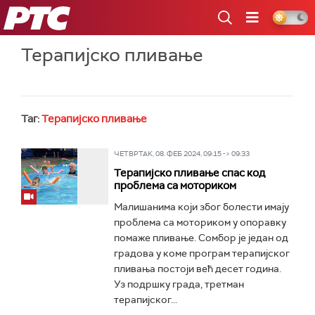
РТС
Терапијско пливање
Таг:
Терапијско пливање
ЧЕТВРТАК, 08. ФЕБ 2024, 09:15 -> 09:33
Терапијско пливање спас код
проблема са моториком
Малишанима који због болести имају
проблема са моториком у опоравку
помаже пливање. Сомбор је један од
градова у коме програм терапијског
пливања постоји већ десет година.
Уз подршку града, третман
терапијског...