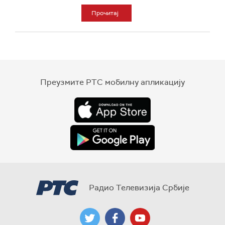
Прочитај
Преузмите РТС мобилну апликацију
Радио Телевизија Србије