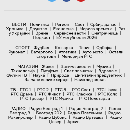
|
|
|
|
ВЕСТИ
Политика
Регион
Свет
Србија данас
|
|
|
|
Хроника
Друштво
Економија
Мерила времена
Рат
|
|
|
|
у Украјини
Време
Сервисне вести
Сматрачница
|
Подкаст
ЕУ могућности 2026
|
|
|
|
СПОРТ
Фудбал
Кошарка
Тенис
Одбојка
|
|
|
|
Рукомет
Ватерполо
Атлетика
Ауто-мото
Остали
|
спортови
Меморијал РТС
|
|
|
МАГАЗИН
Живот
Занимљивости
Музика
|
|
|
|
Технологијa
Путујемо
Свет познатих
Здравље
|
|
|
|
Филм и ТВ
Наука
Природа
Дигитални предузетник
|
За мале велике хероје
Наизглед здрав
|
|
|
|
|
ТВ
РТС 1
РТС 2
РТС 3
РТС Свет
РТС Наука
|
|
|
|
РТС Драма
РТС Живот
РТС Класика
РТС Коло
|
|
РТС Трезор
РТС Музика
РТС Полетарац
|
|
РАДИО
Радио Београд 1
Радио Београд 2
Радио
|
|
|
Београд 3
Београд 202
Радио Плетеница
Радио
|
|
|
Рокенролер
Радио Џубокс
Радио Вртешка
Радио
|
Џезер
Архив