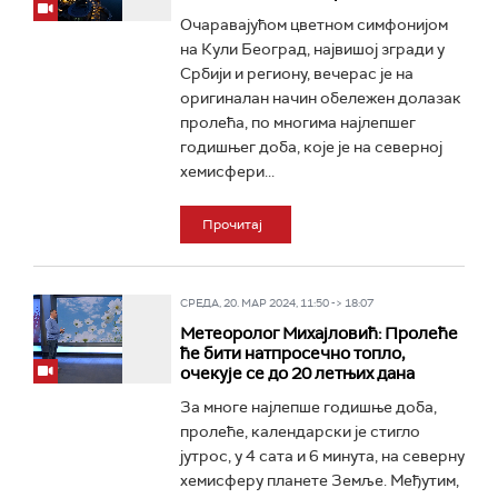
Очаравајућом цветном симфонијом
на Кули Београд, највишој згради у
Србији и региону, вечерас је на
оригиналан начин обележен долазак
пролећа, по многима најлепшег
годишњег доба, које је на северној
хемисфери...
Прочитај
СРЕДА, 20. МАР 2024, 11:50 -> 18:07
Метеоролог Михајловић: Пролеће
ће бити натпросечно топло,
очекује се до 20 летњих дана
За многе најлепше годишње доба,
пролеће, календарски је стигло
јутрос, у 4 сата и 6 минута, на северну
хемисферу планете Земље. Међутим,