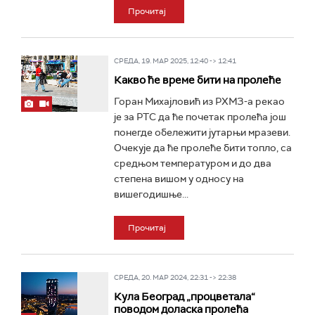
Прочитај
СРЕДА, 19. МАР 2025, 12:40 -> 12:41
Какво ће време бити на пролеће
Горан Михајловић из РХМЗ-а рекао
је за РТС да ће почетак пролећа још
понегде обележити јутарњи мразеви.
Очекује да ће пролеће бити топло, са
средњом температуром и до два
степена вишом у односу на
вишегодишње...
Прочитај
СРЕДА, 20. МАР 2024, 22:31 -> 22:38
Кула Београд „процветала“
поводом доласка пролећа