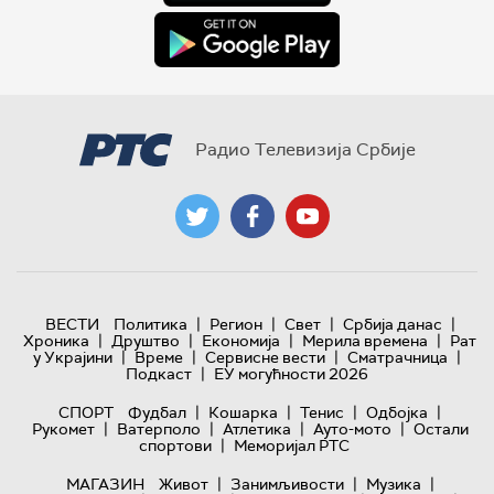
Радио Телевизија Србије
|
|
|
|
ВЕСТИ
Политика
Регион
Свет
Србија данас
|
|
|
|
Хроника
Друштво
Економија
Мерила времена
Рат
|
|
|
|
у Украјини
Време
Сервисне вести
Сматрачница
|
Подкаст
ЕУ могућности 2026
|
|
|
|
СПОРТ
Фудбал
Кошарка
Тенис
Одбојка
|
|
|
|
Рукомет
Ватерполо
Атлетика
Ауто-мото
Остали
|
спортови
Меморијал РТС
|
|
|
МАГАЗИН
Живот
Занимљивости
Музика