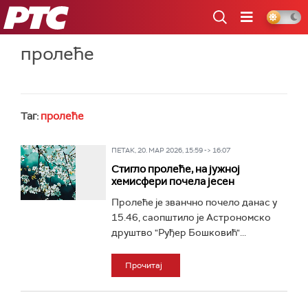
РТС
пролеће
Таг:
пролеће
ПЕТАК, 20. МАР 2026, 15:59 -> 16:07
Стигло пролеће, на јужној
хемисфери почела јесен
Пролеће је званчно почело данас у
15.46, саопштило је Астрономско
друштво "Руђер Бошковић"...
Прочитај