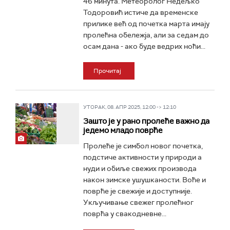
46 минута. Метеоролог Недељко
Тодоровић истиче да временске
прилике већ од почетка марта имају
пролећна обележја, али за седам до
осам дана - ако буде ведрих ноћи...
Прочитај
УТОРАК, 08. АПР 2025, 12:00 -> 12:10
Зашто је у рано пролеће важно да
једемо младо поврће
Пролеће је симбол новог почетка,
подстиче активности у природи а
нуди и обиље свежих производа
након зимске ушушканости. Воће и
поврће је свежије и доступније.
Укључивање свежег пролећног
поврћа у свакодневне...