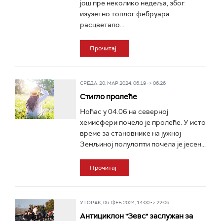
још пре неколико недеља, због
изузетно топлог фебруара
расцветало...
Прочитај
СРЕДА, 20. МАР 2024, 06:19 -> 06:26
Стигло пролеће
Ноћас у 04.06 на северној
хемисфери почело је пролеће. У исто
време за становнике на јужној
Земљиној полулопти почела је јесен...
Прочитај
УТОРАК, 06. ФЕБ 2024, 14:00 -> 22:06
Антициклон "Зевс" заслужан за