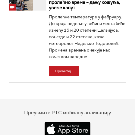
пролећно време – дању кошуља,
увече капут
Пролећне температуре у фебруару.
До краја недеље у већини места биће
између 15 и 20 степени Целзијуса,
понегде и 22 степена, каже
метеоролог Недељко Тодоровић.
Промена времена очекује нас
почетком наредне...
Прочитај
Преузмите РТС мобилну апликацију