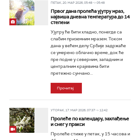
ПЕТАК, 20. МАР 2026, 05:48 -> 05:48
Првог дана пролећа ујутру мраз,
највиша дневна температура до 14
степени
Ујутру ће бити хладно, понегде са
слабим приземним мразем. Током
дана у већем делу Србије задржаће
се умерено облачно време, док ће
пре подне у северним, западним и
централним крајевима бити
претежно сунчано...
Прочитај
УТОРАК, 17. МАР 2026, 07:37 -> 12:42
Пролеће по календару, захлађење
и снег у пракси
Пролеће стиже у петак, у 15 часова и