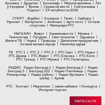
|
|
|
|
Хроника
Друштво
Економија
Мерила времена
Рат
|
|
|
|
у Украјини
Време
Сервисне вести
Сматрачница
|
Подкаст
ЕУ могућности 2026
|
|
|
|
СПОРТ
Фудбал
Кошарка
Тенис
Одбојка
|
|
|
|
Рукомет
Ватерполо
Атлетика
Ауто-мото
Остали
|
спортови
Меморијал РТС
|
|
|
МАГАЗИН
Живот
Занимљивости
Музика
|
|
|
|
Технологијa
Путујемо
Свет познатих
Здравље
|
|
|
|
Филм и ТВ
Наука
Природа
Дигитални предузетник
|
За мале велике хероје
Наизглед здрав
|
|
|
|
|
ТВ
РТС 1
РТС 2
РТС 3
РТС Свет
РТС Наука
|
|
|
|
РТС Драма
РТС Живот
РТС Класика
РТС Коло
|
|
РТС Трезор
РТС Музика
РТС Полетарац
|
|
РАДИО
Радио Београд 1
Радио Београд 2
Радио
|
|
|
Београд 3
Београд 202
Радио Плетеница
Радио
|
|
|
Рокенролер
Радио Џубокс
Радио Вртешка
Радио
|
Џезер
Архив
|
|
|
|
РТС
Контакт
Маркетинг
Јавне набавке
Конкурси
Интернет портал
МАПА САЈТА