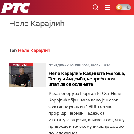
РТС
Неле Карајлић
Таг:
Неле Карајлић
ПОНЕДЕЉАК, 02. ДЕЦ 2024, 18:05 -> 18:30
Неле Карајлић: Кад имате Његоша,
Теслу и Андрића, не треба вам
штап да се ослањате
У разговору за Портал РТС-а, Неле
Карајлић објашњава како је његов
фиктивни јунак из 1988. године
проф. др Нермин Падеж, са
Института за језик, књижевност, малу
привреду и телекомуникације дошао
до „епохалног...