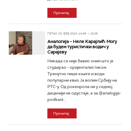
Прочитај
ПЕТАК, 02. ФЕБ 2024, 14:46 -> 15:26
Аналогија – Неле Карајлић: Могу
да будем туристички водич у
Сарајеву
Никада се није бавио оним што је
студирао - оријенталистиком.
Тренутно пише књиге и води
популарни квиз Ја волим Србију на
РТС-у. Од рокенрола ни у седмој
деценији не одустаје, а за @analogija-
podkast...
Прочитај