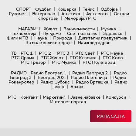
|
|
|
|
СПОРТ
Фудбал
Кошарка
Тенис
Одбојка
|
|
|
|
Рукомет
Ватерполо
Атлетика
Ауто-мото
Остали
|
спортови
Меморијал РТС
|
|
|
МАГАЗИН
Живот
Занимљивости
Музика
|
|
|
|
Технологијa
Путујемо
Свет познатих
Здравље
|
|
|
|
Филм и ТВ
Наука
Природа
Дигитални предузетник
|
За мале велике хероје
Наизглед здрав
|
|
|
|
|
ТВ
РТС 1
РТС 2
РТС 3
РТС Свет
РТС Наука
|
|
|
|
РТС Драма
РТС Живот
РТС Класика
РТС Коло
|
|
РТС Трезор
РТС Музика
РТС Полетарац
|
|
РАДИО
Радио Београд 1
Радио Београд 2
Радио
|
|
|
Београд 3
Београд 202
Радио Плетеница
Радио
|
|
|
Рокенролер
Радио Џубокс
Радио Вртешка
Радио
|
Џезер
Архив
|
|
|
|
РТС
Контакт
Маркетинг
Јавне набавке
Конкурси
Интернет портал
МАПА САЈТА