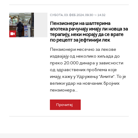
СУБОТА, 03. ФЕБ 2024, 09:30 -> 14:32
Пензионери на шалтерима
апотека рачунају имају ли новца за
терапију, неки морају да се врате
по рецепт за јефтинији лек
Пензионери месечно за лекове
издвајају од неколико хиљада до
преко 20.000 динара у зависности
од здравствених проблема које
имају, кажу у Удружењу "Амити". То је
велики удар на новчаник бројних
пензионера...
Прочитај