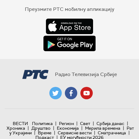
Преузмите РТС мобилну апликацију
Радио Телевизија Србије
|
|
|
|
ВЕСТИ
Политика
Регион
Свет
Србија данас
|
|
|
|
Хроника
Друштво
Економија
Мерила времена
Рат
|
|
|
|
у Украјини
Време
Сервисне вести
Сматрачница
|
Подкаст
ЕУ могућности 2026