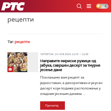
РТС
рецепти
Таг:
рецепти
ЧЕТВРТАК, 14. НОВ 2024, 12:15 -> 12:29
Направите мирисне ружице од
јабука, савршен десерт за тмурне
јесење дане
Поклањамо вам рецепт за
једноставан, а декоративан и укусан
десерт који подиже расположење у
хладним јесењим данима. ...
Прочитај