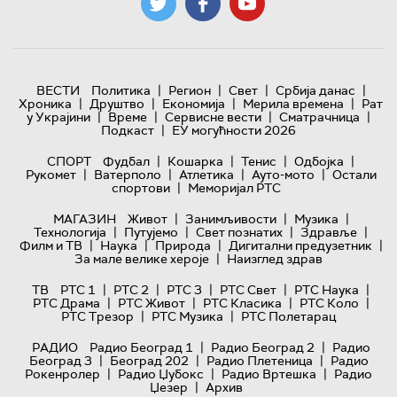
|
|
|
|
ВЕСТИ
Политика
Регион
Свет
Србија данас
|
|
|
|
Хроника
Друштво
Економија
Мерила времена
Рат
|
|
|
|
у Украјини
Време
Сервисне вести
Сматрачница
|
Подкаст
ЕУ могућности 2026
|
|
|
|
СПОРТ
Фудбал
Кошарка
Тенис
Одбојка
|
|
|
|
Рукомет
Ватерполо
Атлетика
Ауто-мото
Остали
|
спортови
Меморијал РТС
|
|
|
МАГАЗИН
Живот
Занимљивости
Музика
|
|
|
|
Технологијa
Путујемо
Свет познатих
Здравље
|
|
|
|
Филм и ТВ
Наука
Природа
Дигитални предузетник
|
За мале велике хероје
Наизглед здрав
|
|
|
|
|
ТВ
РТС 1
РТС 2
РТС 3
РТС Свет
РТС Наука
|
|
|
|
РТС Драма
РТС Живот
РТС Класика
РТС Коло
|
|
РТС Трезор
РТС Музика
РТС Полетарац
|
|
РАДИО
Радио Београд 1
Радио Београд 2
Радио
|
|
|
Београд 3
Београд 202
Радио Плетеница
Радио
|
|
|
Рокенролер
Радио Џубокс
Радио Вртешка
Радио
|
Џезер
Архив