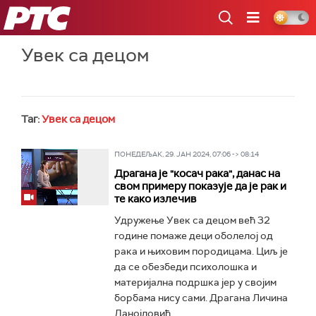
РТС
Увек са децом
Таг:
Увек са децом
ПОНЕДЕЉАК, 29. ЈАН 2024, 07:06 -> 08:14
Драгана је "косач рака", данас на
свом примеру показује да је рак и
те како излечив
Удружење Увек са децом већ 32
године помаже деци оболелој од
рака и њиховим породицама. Циљ је
да се обезбеди психолошка и
материјална подршка јер у својим
борбама нису сами. Драгана Личина
Данојловић...