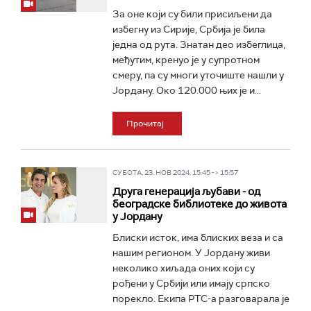
За оне који су били присиљени да
избегну из Сирије, Србија је била
једна од рута. Знатан део избеглица,
међутим, кренуо је у супротном
смеру, па су многи уточиште нашли у
Јордану. Око 120.000 њих је и...
Прочитај
СУБОТА, 23. НОВ 2024, 15:45 -> 15:57
Друга генерација љубави - од
београдске библиотеке до живота
у Јордану
Блиски исток, има блиских веза и са
нашим регионом. У Јордану живи
неколико хиљада оних који су
рођени у Србији или имају српско
порекло. Eкипа РТС-а разговарала је