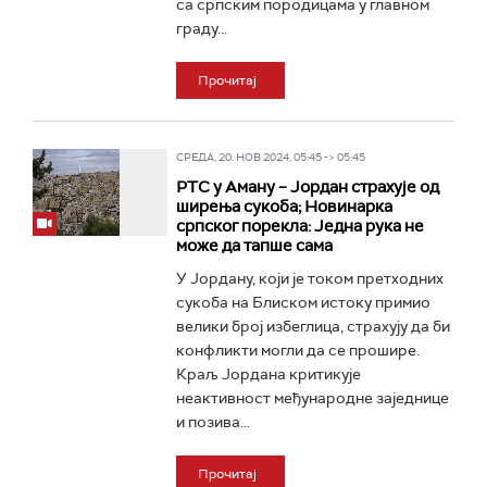
са српским породицама у главном
граду...
Прочитај
СРЕДА, 20. НОВ 2024, 05:45 -> 05:45
РТС у Аману – Јордан страхује од
ширења сукоба; Новинарка
српског порекла: Једна рука не
може да тапше сама
У Јордану, који је током претходних
сукоба на Блиском истоку примио
велики број избеглица, страхују да би
конфликти могли да се прошире.
Краљ Јордана критикује
неактивност међународне заједнице
и позива...
Прочитај