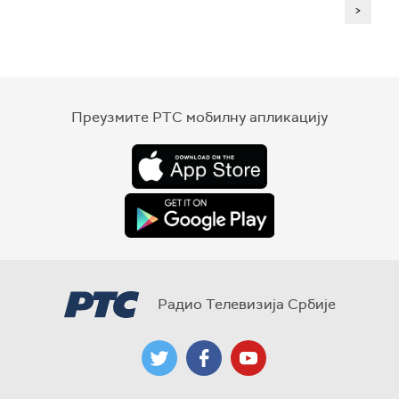
>
Преузмите РТС мобилну апликацију
Радио Телевизија Србије