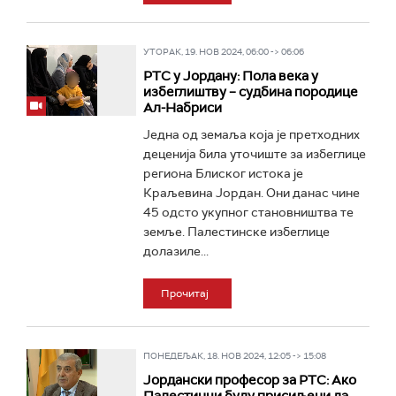
УТОРАК, 19. НОВ 2024, 06:00 -> 06:06
РТС у Јордану: Пола века у
избеглиштву – судбина породице
Ал-Набриси
Једна од земаља која је претходних
деценија била уточиште за избеглице
региона Блиског истока је
Краљевина Јордан. Они данас чине
45 одсто укупног становништва те
земље. Палестинске избеглице
долазиле...
Прочитај
ПОНЕДЕЉАК, 18. НОВ 2024, 12:05 -> 15:08
Јордански професор за РТС: Ако