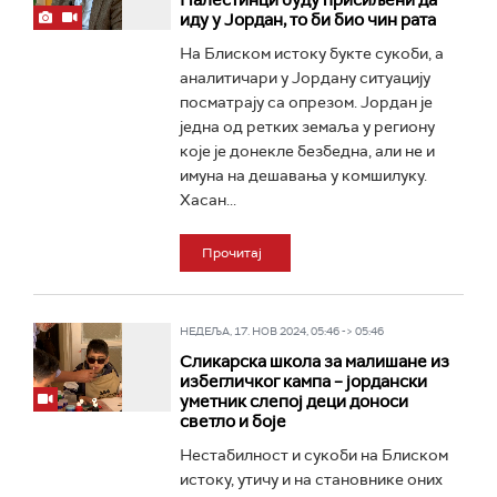
Палестинци буду присиљени да
иду у Јордан, то би био чин рата
На Блиском истоку букте сукоби, а
аналитичари у Јордану ситуацију
посматрају са опрезом. Јордан је
једна од ретких земаља у региону
које је донекле безбедна, али не и
имуна на дешавања у комшилуку.
Хасан...
Прочитај
НЕДЕЉА, 17. НОВ 2024, 05:46 -> 05:46
Сликарска школа за малишане из
избегличког кампа – јордански
уметник слепој деци доноси
светло и боје
Нестабилност и сукоби на Блиском
истоку, утичу и на становнике оних