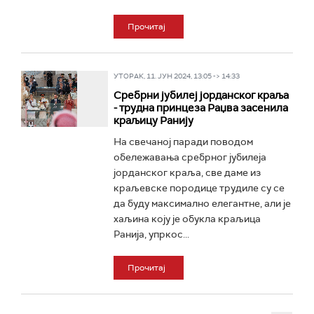
Прочитај
УТОРАК, 11. ЈУН 2024, 13:05 -> 14:33
Сребрни јубилеј јорданског краља
- трудна принцеза Раџва засенила
краљицу Ранију
На свечаној паради поводом
обележавања сребрног јубилеја
јорданског краља, све даме из
краљевске породице трудиле су се
да буду максимално елегантне, али је
хаљина коју је обукла краљица
Ранија, упркос...
Прочитај