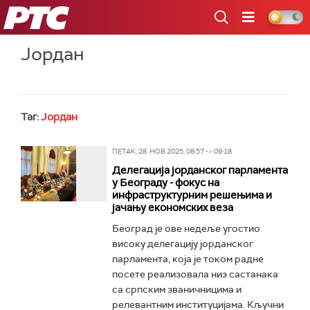
РТС
Јордан
Таг:
Јордан
ПЕТАК, 28. НОВ 2025, 08:57 -> 09:18
Делегација јорданског парламента
у Београду - фокус на
инфраструктурним решењима и
јачању економских веза
Београд је ове недеље угостио
високу делегацију јорданског
парламента, која је током радне
посете реализовала низ састанака
са српским званичницима и
релевантним институцијама. Кључни