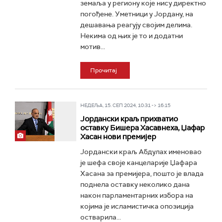
земаља у региону које нису директно
погођене. Уметници у Јордану, на
дешавања реагују својим делима.
Некима од њих је то и додатни
мотив...
Прочитај
НЕДЕЉА, 15. СЕП 2024, 10:31 -> 16:15
Јордански краљ прихватио
оставку Бишера Хасавнеха, Џафар
Хасан нови премијер
Јордански краљ Абдулах именовао
је шефа своје канцеларије Џафара
Хасана за премијера, пошто је влада
поднела оставку неколико дана
након парламентарних избора на
којима је исламистичка опозиција
остварила...