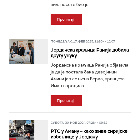
циљ посете био је...
Прочитај
ПОНЕДЕЉАК, 17. ФЕБ 2025, 11:36 -> 12:07
Јорданска краљица Ранија добила
другу унуку
Јорданска краљица Ранија објавила
је да је постала бака девојчици
Амини јер се њена ћерка, принцеза
Иман породила. ...
Прочитај
СУБОТА, 30. НОВ 2024, 07:28 -> 09:52
РТС у Аману – како живе сиријске
избеглице у Јордану