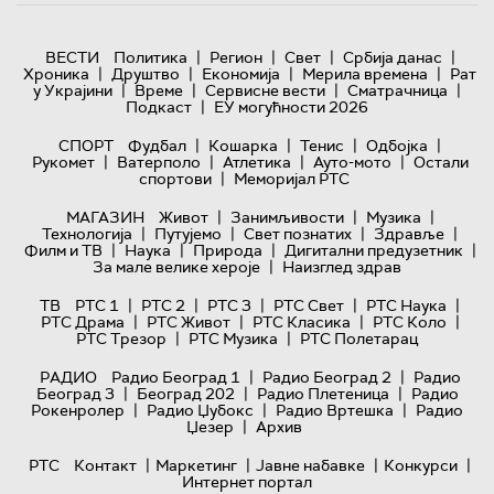
|
|
|
|
ВЕСТИ
Политика
Регион
Свет
Србија данас
|
|
|
|
Хроника
Друштво
Економија
Мерила времена
Рат
|
|
|
|
у Украјини
Време
Сервисне вести
Сматрачница
|
Подкаст
ЕУ могућности 2026
|
|
|
|
СПОРТ
Фудбал
Кошарка
Тенис
Одбојка
|
|
|
|
Рукомет
Ватерполо
Атлетика
Ауто-мото
Остали
|
спортови
Меморијал РТС
|
|
|
МАГАЗИН
Живот
Занимљивости
Музика
|
|
|
|
Технологијa
Путујемо
Свет познатих
Здравље
|
|
|
|
Филм и ТВ
Наука
Природа
Дигитални предузетник
|
За мале велике хероје
Наизглед здрав
|
|
|
|
|
ТВ
РТС 1
РТС 2
РТС 3
РТС Свет
РТС Наука
|
|
|
|
РТС Драма
РТС Живот
РТС Класика
РТС Коло
|
|
РТС Трезор
РТС Музика
РТС Полетарац
|
|
РАДИО
Радио Београд 1
Радио Београд 2
Радио
|
|
|
Београд 3
Београд 202
Радио Плетеница
Радио
|
|
|
Рокенролер
Радио Џубокс
Радио Вртешка
Радио
|
Џезер
Архив
|
|
|
|
РТС
Контакт
Маркетинг
Јавне набавке
Конкурси
Интернет портал