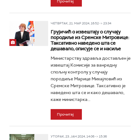
Прочитај
ЧЕТВРТАК, 21. МАР 2024, 16:52 -> 23:34
Грујичић о извештају о случају
породиље из Сремске Митровице:
Таксативно наведено шта се
дешавало, описује се и насиље
Министарству здравља достављен је
извештај Комисије за ванредну
спољну контролу у случају
породиље Марице Михајловић из
Сремске Митровице. Таксативно је
наведено шта се и како дешавало,
каже министарка...
Прочитај
УТОРАК, 23. ЈАН 2024, 14:06 -> 15:36