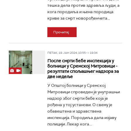
тешка дела против здравља људи, а
кога породиља и њена породица
криве за смрт новорођенчета...
Прочитај
ПЕТАК, 19. ЈАН 2024, 10:55 -> 19:34
После смрти бебе инспекција у
болници у Сремској Митровици -
резултати спољашњег надзора за
две недеље
У Општој болници у Сремској
Митровици спроведен је унутрашњи
надзор због смрти бебе која је
рођена у тој установи. О свему је
обавештена и здравствена
инспекција. Породиља дала изјаву
полицији. Лекар кога...