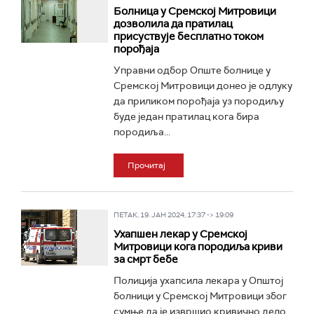
Болница у Сремској Митровици
дозволила да пратилац
присуствује бесплатно током
порођаја
Управни одбор Опште болнице у
Сремској Митровици донео је одлуку
да приликом порођаја уз породиљу
буде један пратилац кога бира
породиља...
Прочитај
ПЕТАК, 19. ЈАН 2024, 17:37 -> 19:09
Ухапшен лекар у Сремској
Митровици кога породиља криви
за смрт бебе
Полиција ухапсила лекара у Општој
болници у Сремској Митровици због
сумње да је извршио кривично дело