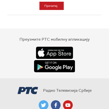
Прочитај
Преузмите РТС мобилну апликацију
Радио Телевизија Србије