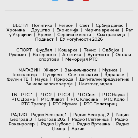
|
|
|
|
ВЕСТИ
Политика
Регион
Свет
Србија данас
|
|
|
|
Хроника
Друштво
Економија
Мерила времена
Рат
|
|
|
|
у Украјини
Време
Сервисне вести
Сматрачница
|
Подкаст
ЕУ могућности 2026
|
|
|
|
СПОРТ
Фудбал
Кошарка
Тенис
Одбојка
|
|
|
|
Рукомет
Ватерполо
Атлетика
Ауто-мото
Остали
|
спортови
Меморијал РТС
|
|
|
МАГАЗИН
Живот
Занимљивости
Музика
|
|
|
|
Технологијa
Путујемо
Свет познатих
Здравље
|
|
|
|
Филм и ТВ
Наука
Природа
Дигитални предузетник
|
За мале велике хероје
Наизглед здрав
|
|
|
|
|
ТВ
РТС 1
РТС 2
РТС 3
РТС Свет
РТС Наука
|
|
|
|
РТС Драма
РТС Живот
РТС Класика
РТС Коло
|
|
РТС Трезор
РТС Музика
РТС Полетарац
|
|
РАДИО
Радио Београд 1
Радио Београд 2
Радио
|
|
|
Београд 3
Београд 202
Радио Плетеница
Радио
|
|
|
Рокенролер
Радио Џубокс
Радио Вртешка
Радио
|
Џезер
Архив