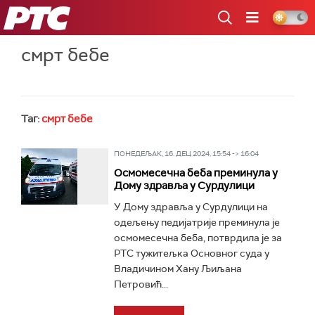
РТС
смрт бебе
Таг:
смрт бебе
ПОНЕДЕЉАК, 16. ДЕЦ 2024, 15:54 -> 16:04
Осмомесечна беба преминула у
Дому здравља у Сурдулици
У Дому здравља у Сурдулици на
одељењу педијатрије преминула је
осмомесечна беба, потврдила је за
РТС тужитељка Основног суда у
Владичином Хану Љиљана
Петровић...