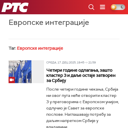
РТС
Европске интеграције
Таг:
Европске интеграције
СРЕДА, 17. ДЕЦ 2025, 19:45 -> 21:59
Четири године одлагања, зашто
кластер 3 и даље остаје затворен
за Србију
После четири године чекања, Србија
ни овог пута неће отворити кластер
3 у преговорима с Европском унијом,
одлучио је Савет за европске
послове. Наглашавају потребу за
даљим напретком Србије у
владавини...