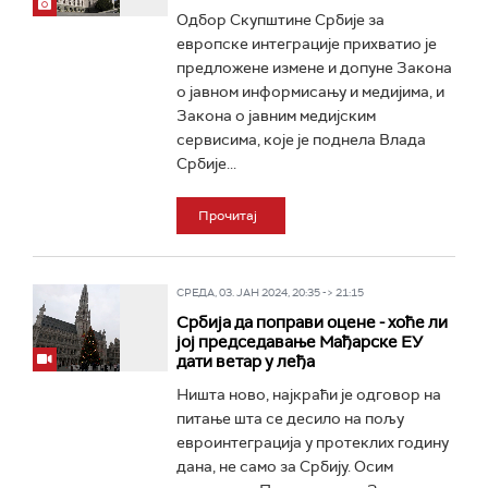
Одбор Скупштине Србије за
европске интеграције прихватио је
предложене измене и допуне Закона
о јавном информисању и медијима, и
Закона о јавним медијским
сервисима, које је поднела Влада
Србије...
Прочитај
СРЕДА, 03. ЈАН 2024, 20:35 -> 21:15
Србија да поправи оцене - хоће ли
јој председавање Мађарске ЕУ
дати ветар у леђа
Ништа ново, најкраћи је одговор на
питање шта се десило на пољу
евроинтеграција у протеклих годину
дана, не само за Србију. Осим