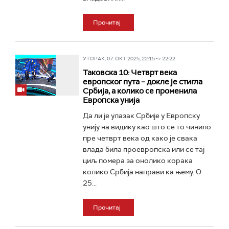
Прочитај
УТОРАК, 07. ОКТ 2025, 22:15 -> 22:22
Таковска 10: Четврт века
европског пута – докле је стигла
Србија, а колико се променила
Европска унија
Да ли је улазак Србије у Европску
унију на видику као што се то чинило
пре четврт века од како је свака
влада била проевропска или се тај
циљ помера за онолико корака
колико Србија направи ка њему. O
25...
Прочитај