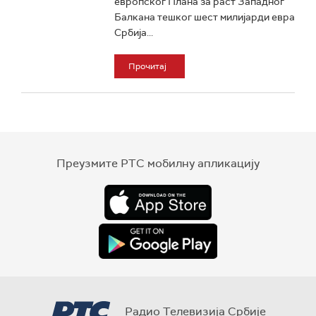
европског Плана за раст Западног
Балкана тешког шест милијарди евра
Србија...
Прочитај
Преузмите РТС мобилну апликацију
Радио Телевизија Србије