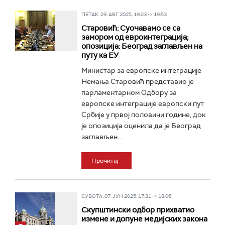
ПЕТАК, 29. АВГ 2025, 19:23 -> 19:53
Старовић: Суочавамо се са
замором од евроинтеграција;
опозиција: Београд заглављен на
путу ка ЕУ
Министар за европске интеграције
Немања Старовић представио је
парламентарном Одбору за
европске интеграције европски пут
Србије у првој половини године, док
је опозиција оценила да је Београд
заглављен...
Прочитај
СУБОТА, 07. ЈУН 2025, 17:31 -> 18:06
Скупштински одбор прихватио
измене и допуне медијских закона