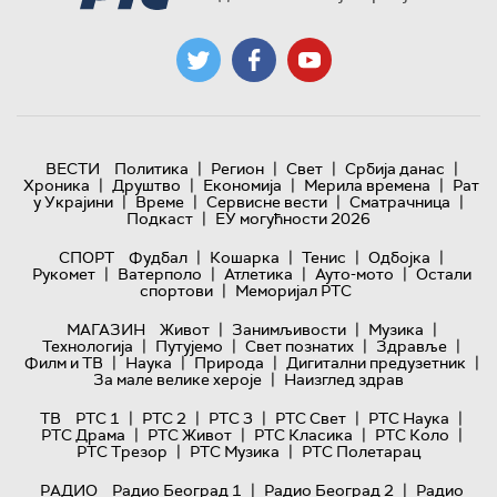
|
|
|
|
ВЕСТИ
Политика
Регион
Свет
Србија данас
|
|
|
|
Хроника
Друштво
Економија
Мерила времена
Рат
|
|
|
|
у Украјини
Време
Сервисне вести
Сматрачница
|
Подкаст
ЕУ могућности 2026
|
|
|
|
СПОРТ
Фудбал
Кошарка
Тенис
Одбојка
|
|
|
|
Рукомет
Ватерполо
Атлетика
Ауто-мото
Остали
|
спортови
Меморијал РТС
|
|
|
МАГАЗИН
Живот
Занимљивости
Музика
|
|
|
|
Технологијa
Путујемо
Свет познатих
Здравље
|
|
|
|
Филм и ТВ
Наука
Природа
Дигитални предузетник
|
За мале велике хероје
Наизглед здрав
|
|
|
|
|
ТВ
РТС 1
РТС 2
РТС 3
РТС Свет
РТС Наука
|
|
|
|
РТС Драма
РТС Живот
РТС Класика
РТС Коло
|
|
РТС Трезор
РТС Музика
РТС Полетарац
|
|
РАДИО
Радио Београд 1
Радио Београд 2
Радио