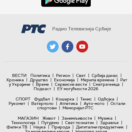
Радио Телевизија Србије
|
|
|
|
ВЕСТИ
Политика
Регион
Свет
Србија данас
|
|
|
|
Хроника
Друштво
Економија
Мерила времена
Рат
|
|
|
|
у Украјини
Време
Сервисне вести
Сматрачница
|
Подкаст
ЕУ могућности 2026
|
|
|
|
СПОРТ
Фудбал
Кошарка
Тенис
Одбојка
|
|
|
|
Рукомет
Ватерполо
Атлетика
Ауто-мото
Остали
|
спортови
Меморијал РТС
|
|
|
МАГАЗИН
Живот
Занимљивости
Музика
|
|
|
|
Технологијa
Путујемо
Свет познатих
Здравље
|
|
|
|
Филм и ТВ
Наука
Природа
Дигитални предузетник
|
За мале велике хероје
Наизглед здрав