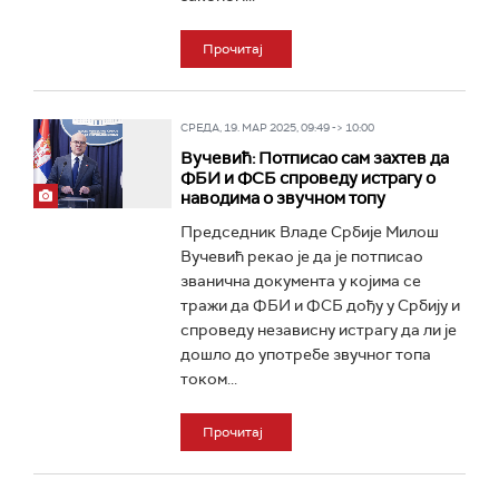
Прочитај
СРЕДА, 19. МАР 2025, 09:49 -> 10:00
Вучевић: Потписао сам захтев да
ФБИ и ФСБ спроведу истрагу о
наводима о звучном топу
Председник Владе Србије Милош
Вучевић рекао је да је потписао
званична документа у којима се
тражи да ФБИ и ФСБ дођу у Србију и
спроведу независну истрагу да ли је
дошло до употребе звучног топа
током...
Прочитај