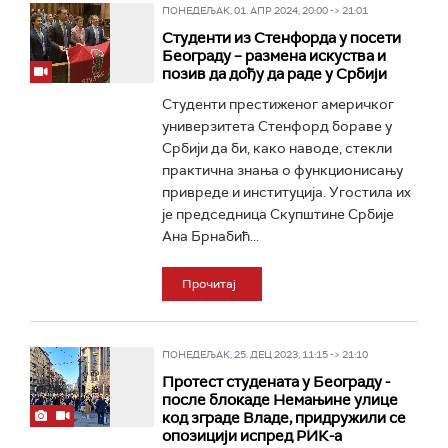
ПОНЕДЕЉАК, 01. АПР 2024, 20:00 -> 21:01
Студенти из Стенфорда у посети
Београду – размена искуства и
позив да дођу да раде у Србији
Студенти престиженог америчког
универзитета Стенфорд бораве у
Србији да би, како наводе, стекли
практична знања о функционисању
привреде и институција. Угостила их
је председница Скупштине Србије
Ана Брнабић...
Прочитај
ПОНЕДЕЉАК, 25. ДЕЦ 2023, 11:15 -> 21:10
Протест студената у Београду -
после блокаде Немањине улице
код зграде Владе, придружили се
опозицији испред РИК-а