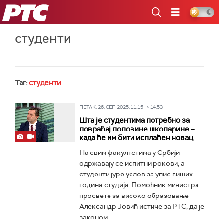
РТС
студенти
Таг:
студенти
ПЕТАК, 26. СЕП 2025, 11:15 -> 14:53
Шта је студентима потребно за
повраћај половине школарине –
када ће им бити исплаћен новац
На свим факултетима у Србији
одржавају се испитни рокови, а
студенти јуре услов за упис виших
година студија. Помоћник министра
просвете за високо образовање
Александр Јовић истиче за РТС, да је
законом...