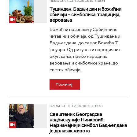
НЕДЕЉА, 04. ЈАН 2026, 16:19 -> 16:51
Туциндан, Бадњи дан и божићни
обичаји – симболика, традиција,
веровања
Божићни празници у Србији чине
читав низ обичаја, од Туциндана и
Бадњег дана, до самог Божића 7.
јануара. Од ритуала и породичних
окупљања, преко народних
веровања и симболике хране, до
светих обичаја...
Прочитај
СРЕДА, 24. ДЕЦ 2025, 10:00 -> 15:48
Свештеник Београдске
надбискупије Нинковић:
Најзначајнији симбол Бадњег дана
је долазак живота