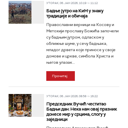
УТОРАК, 06. ЈАН 2026, 10:19 -> 11:12
Бадње јутро на КиМ у знаку
традиције и обичаја
Православни верници на Косову и
Метохији прославу Божића започели
су бадњим јутром, одласком у
оближње шуме, у сечу бадњака,
младог дрвета које приносе у своје
домове и цркве, симбола Христа и
његов улазак...
Прочитај
УТОРАК, 06. ЈАН 2026, 08:58 -> 16:22
Председник Вучић честитао
Бадњи дан: Нека нам овај празник
донесе мир у срцима, слогу у
заједници