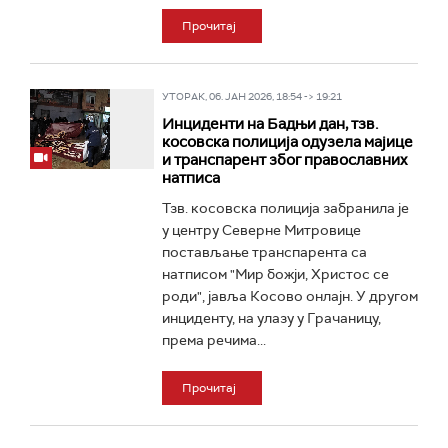
Прочитај
УТОРАК, 06. ЈАН 2026, 18:54 -> 19:21
Инциденти на Бадњи дан, тзв.
косовска полиција одузела мајице
и транспарент због православних
натписа
Тзв. косовска полиција забранила је
у центру Северне Митровице
постављање транспарента са
натписом "Мир божји, Христос се
роди", јавља Косово онлајн. У другом
инциденту, на улазу у Грачаницу,
према речима...
Прочитај