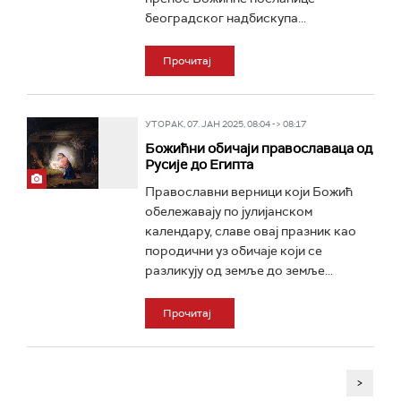
београдског надбискупа...
Прочитај
УТОРАК, 07. ЈАН 2025, 08:04 -> 08:17
Божићни обичаји православаца од
Русије до Египта
Православни верници који Божић
обележавају по јулијанском
календару, славе овај празник као
породични уз обичаје који се
разликују од земље до земље...
Прочитај
>