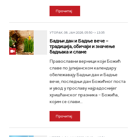
Прочитај
УТОРАК, 06. ЈАН 2026, 05:50 -> 13:35
Бадњи дан и Бадње вече –
традиција, обичаји и значење
бадњака и сламе
Православни верници који Божић
славе по јулијанском календару
обележавају Бадњи дан и Бадње
вече, последњи дан Божићног поста
и увод у прославу најрадоснијег
хришћанског празника – Божића,
којим се слави...
Прочитај