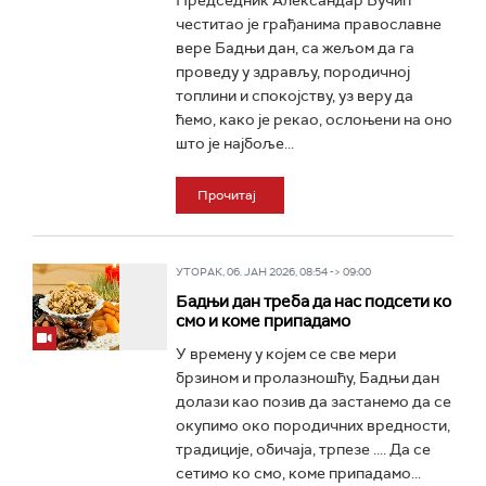
Председник Александар Вучић
честитао је грађанима православне
вере Бадњи дан, са жељом да га
проведу у здрављу, породичној
топлини и спокојству, уз веру да
ћемо, како је рекао, ослоњени на оно
што је најбоље...
Прочитај
УТОРАК, 06. ЈАН 2026, 08:54 -> 09:00
Бадњи дан треба да нас подсети ко
смо и коме припадамо
У времену у којем се све мери
брзином и пролазношћу, Бадњи дан
долази као позив да застанемо да се
окупимо око породичних вредности,
традиције, обичаја, трпезе .... Да се
сетимо ко смо, коме припадамо...