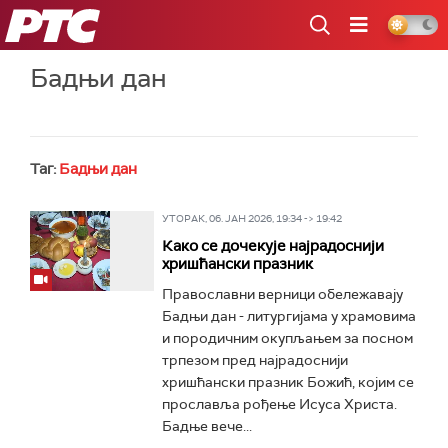
РТС
Бадњи дан
Таг:
Бадњи дан
УТОРАК, 06. ЈАН 2026, 19:34 -> 19:42
Како се дочекује најрадоснији
хришћански празник
Православни верници обележавају
Бадњи дан - литургијама у храмовима
и породичним окупљањем за посном
трпезом пред најрадоснији
хришћански празник Божић, којим се
прославља рођење Исуса Христа.
Бадње вече...