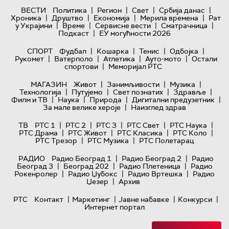
|
|
|
|
ВЕСТИ
Политика
Регион
Свет
Србија данас
|
|
|
|
Хроника
Друштво
Економија
Мерила времена
Рат
|
|
|
|
у Украјини
Време
Сервисне вести
Сматрачница
|
Подкаст
ЕУ могућности 2026
|
|
|
|
СПОРТ
Фудбал
Кошарка
Тенис
Одбојка
|
|
|
|
Рукомет
Ватерполо
Атлетика
Ауто-мото
Остали
|
спортови
Меморијал РТС
|
|
|
МАГАЗИН
Живот
Занимљивости
Музика
|
|
|
|
Технологијa
Путујемо
Свет познатих
Здравље
|
|
|
|
Филм и ТВ
Наука
Природа
Дигитални предузетник
|
За мале велике хероје
Наизглед здрав
|
|
|
|
|
ТВ
РТС 1
РТС 2
РТС 3
РТС Свет
РТС Наука
|
|
|
|
РТС Драма
РТС Живот
РТС Класика
РТС Коло
|
|
РТС Трезор
РТС Музика
РТС Полетарац
|
|
РАДИО
Радио Београд 1
Радио Београд 2
Радио
|
|
|
Београд 3
Београд 202
Радио Плетеница
Радио
|
|
|
Рокенролер
Радио Џубокс
Радио Вртешка
Радио
|
Џезер
Архив
|
|
|
|
РТС
Контакт
Маркетинг
Јавне набавке
Конкурси
Интернет портал