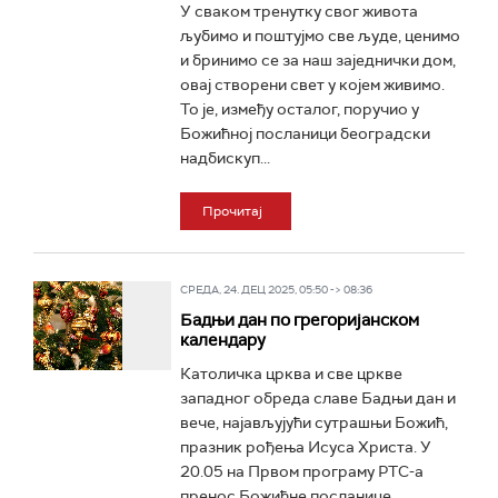
У сваком тренутку свог живота
љубимо и поштујмо све људе, ценимо
и бринимо се за наш заједнички дом,
овај створени свет у којем живимо.
То је, између осталог, поручио у
Божићној посланици београдски
надбискуп...
Прочитај
СРЕДА, 24. ДЕЦ 2025, 05:50 -> 08:36
Бадњи дан по грегоријанском
календару
Католичка црква и све цркве
западног обреда славе Бадњи дан и
вече, најављујући сутрашњи Божић,
празник рођења Исуса Христа. У
20.05 на Првом програму РТС-а
пренос Божићне посланице