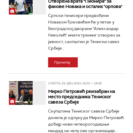
Отворена врата "Пионира" за
фанове Новака и осталих "орлова"
Српски тенисери предвођени
Новаком Ђоковићем ће у петак у
београдској дворани "Александар
Николић" имати тренинг отворен за
јавност, саопштио је Тениски савез
Србије...
Прочитај
СУБОТА, 23. ДЕЦ 2023, 16:03 -> 16:09
Мирко Петровић реизабран на
место председника Тениског
савеза Србије
Скупштина Тениског савеза Србије
донела је одлуку да Мирко Петровић
добијр нови четворогодишњи
мандад на челу ове организације...