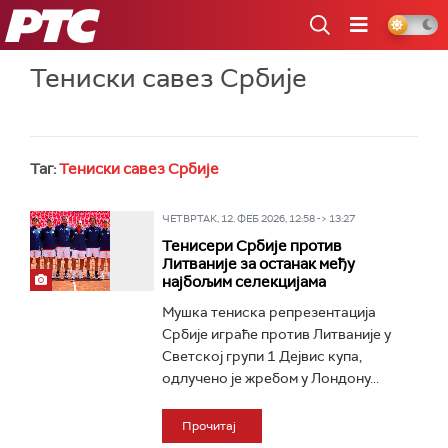
РТС
Тениски савез Србије
Таг:
Тениски савез Србије
ЧЕТВРТАК, 12. ФЕБ 2026, 12:58 -> 13:27
Тенисери Србије против
Литваније за останак међу
најбољим селекцијама
Мушка тениска репрезентација
Србије играће против Литваније у
Светској групи 1 Дејвис купа,
одлучено је жребом у Лондону...
Прочитај