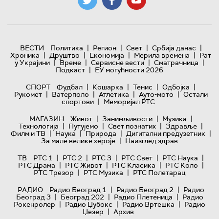
|
|
|
|
ВЕСТИ
Политика
Регион
Свет
Србија данас
|
|
|
|
Хроника
Друштво
Економија
Мерила времена
Рат
|
|
|
|
у Украјини
Време
Сервисне вести
Сматрачница
|
Подкаст
ЕУ могућности 2026
|
|
|
|
СПОРТ
Фудбал
Кошарка
Тенис
Одбојка
|
|
|
|
Рукомет
Ватерполо
Атлетика
Ауто-мото
Остали
|
спортови
Меморијал РТС
|
|
|
МАГАЗИН
Живот
Занимљивости
Музика
|
|
|
|
Технологијa
Путујемо
Свет познатих
Здравље
|
|
|
|
Филм и ТВ
Наука
Природа
Дигитални предузетник
|
За мале велике хероје
Наизглед здрав
|
|
|
|
|
ТВ
РТС 1
РТС 2
РТС 3
РТС Свет
РТС Наука
|
|
|
|
РТС Драма
РТС Живот
РТС Класика
РТС Коло
|
|
РТС Трезор
РТС Музика
РТС Полетарац
|
|
РАДИО
Радио Београд 1
Радио Београд 2
Радио
|
|
|
Београд 3
Београд 202
Радио Плетеница
Радио
|
|
|
Рокенролер
Радио Џубокс
Радио Вртешка
Радио
|
Џезер
Архив