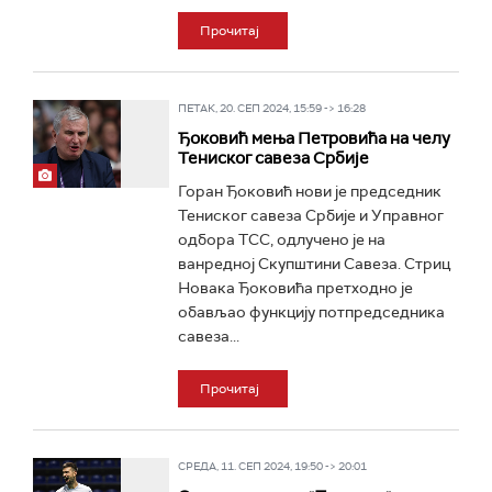
Прочитај
ПЕТАК, 20. СЕП 2024, 15:59 -> 16:28
Ђоковић мења Петровића на челу
Тениског савеза Србије
Горан Ђоковић нови је председник
Тениског савеза Србије и Управног
одбора ТСС, одлучено је на
ванредној Скупштини Савеза. Стриц
Новака Ђоковића претходно је
обављао функцију потпредседника
савеза...
Прочитај
СРЕДА, 11. СЕП 2024, 19:50 -> 20:01