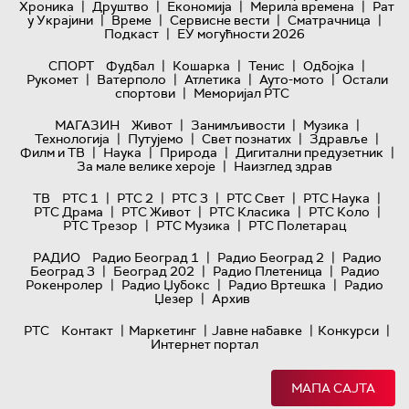
|
|
|
|
Хроника
Друштво
Економија
Мерила времена
Рат
|
|
|
|
у Украјини
Време
Сервисне вести
Сматрачница
|
Подкаст
ЕУ могућности 2026
|
|
|
|
СПОРТ
Фудбал
Кошарка
Тенис
Одбојка
|
|
|
|
Рукомет
Ватерполо
Атлетика
Ауто-мото
Остали
|
спортови
Меморијал РТС
|
|
|
МАГАЗИН
Живот
Занимљивости
Музика
|
|
|
|
Технологијa
Путујемо
Свет познатих
Здравље
|
|
|
|
Филм и ТВ
Наука
Природа
Дигитални предузетник
|
За мале велике хероје
Наизглед здрав
|
|
|
|
|
ТВ
РТС 1
РТС 2
РТС 3
РТС Свет
РТС Наука
|
|
|
|
РТС Драма
РТС Живот
РТС Класика
РТС Коло
|
|
РТС Трезор
РТС Музика
РТС Полетарац
|
|
РАДИО
Радио Београд 1
Радио Београд 2
Радио
|
|
|
Београд 3
Београд 202
Радио Плетеница
Радио
|
|
|
Рокенролер
Радио Џубокс
Радио Вртешка
Радио
|
Џезер
Архив
|
|
|
|
РТС
Контакт
Маркетинг
Јавне набавке
Конкурси
Интернет портал
МАПА САЈТА