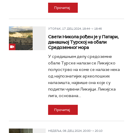
Прочитај
УТОРАК, 17. ДЕЦ 2024, 18:44 -> 18:46
Свети Никола рођен је у Патари,
данашњој Турској на обали
Средоземног мора
У средишњем делу средоземне
обале Турске налази се Ликијско
полуострво на коме се налазе нека
од најпознатијих археолошких
налазишта, највише она које су
подигли чувени Ликијци. Ликијска
лига, основана...
Прочитај
НЕДЕЉА, 08. ДЕЦ 2024, 20:00 -> 20:10