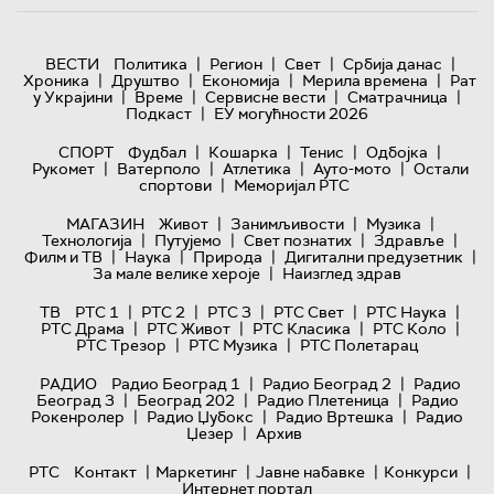
|
|
|
|
ВЕСТИ
Политика
Регион
Свет
Србија данас
|
|
|
|
Хроника
Друштво
Економија
Мерила времена
Рат
|
|
|
|
у Украјини
Време
Сервисне вести
Сматрачница
|
Подкаст
ЕУ могућности 2026
|
|
|
|
СПОРТ
Фудбал
Кошарка
Тенис
Одбојка
|
|
|
|
Рукомет
Ватерполо
Атлетика
Ауто-мото
Остали
|
спортови
Меморијал РТС
|
|
|
МАГАЗИН
Живот
Занимљивости
Музика
|
|
|
|
Технологијa
Путујемо
Свет познатих
Здравље
|
|
|
|
Филм и ТВ
Наука
Природа
Дигитални предузетник
|
За мале велике хероје
Наизглед здрав
|
|
|
|
|
ТВ
РТС 1
РТС 2
РТС 3
РТС Свет
РТС Наука
|
|
|
|
РТС Драма
РТС Живот
РТС Класика
РТС Коло
|
|
РТС Трезор
РТС Музика
РТС Полетарац
|
|
РАДИО
Радио Београд 1
Радио Београд 2
Радио
|
|
|
Београд 3
Београд 202
Радио Плетеница
Радио
|
|
|
Рокенролер
Радио Џубокс
Радио Вртешка
Радио
|
Џезер
Архив
|
|
|
|
РТС
Контакт
Маркетинг
Јавне набавке
Конкурси
Интернет портал