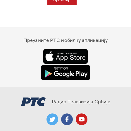
Прочитај
Преузмите РТС мобилну апликацију
Радио Телевизија Србије