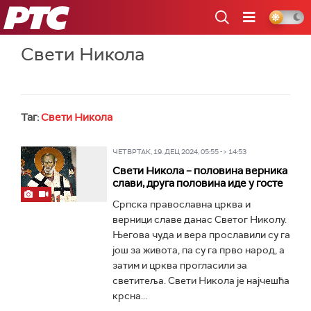
РТС
Свети Никола
Таг:
Свети Никола
ЧЕТВРТАК, 19. ДЕЦ 2024, 05:55 -> 14:53
Свети Никола – половина верника
слави, друга половина иде у госте
Српска православна црква и
верници славе данас Светог Николу.
Његова чуда и вера прославили су га
још за живота, па су га прво народ, а
затим и црква прогласили за
светитеља. Свети Никола је најчешћа
крсна...