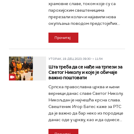
храмовне славе, током које су са
парохијским свештеницима
пререзали колач и најавили нова
окупљања поводом предстојећих...
Прочитај
УТОРАК, 19. ДЕЦ 2023, 09:30 -> 11:54
Шта треба да се нађе на трпези за
Светог Николу и које је обичаје
важно поштовати
Српска православна црква и њени
верници данас славе Светог Николу.
Никољдан је најчешћа крсна слава.
Свештеник Игор Батес каже за РТС
да је важно да бар неко из породице
данас оде у цркву, као и да однесе...