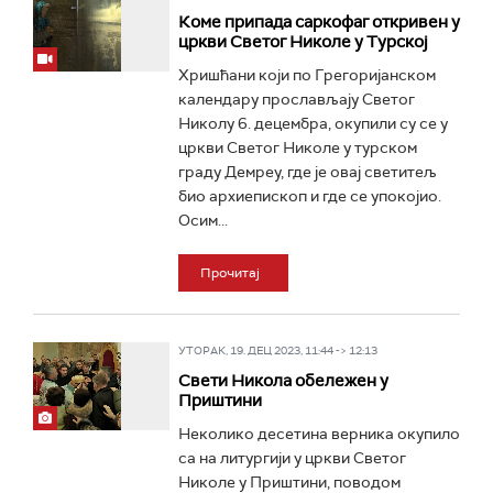
Коме припада саркофаг откривен у
цркви Светог Николе у Турској
Хришћани који по Грегоријанском
календару прослављају Светог
Николу 6. децембра, окупили су се у
цркви Светог Николе у турском
граду Демреу, где је овај светитељ
био архиепископ и где се упокојио.
Осим...
Прочитај
УТОРАК, 19. ДЕЦ 2023, 11:44 -> 12:13
Свети Никола обележен у
Приштини
Неколико десетина верника окупило
са на литургији у цркви Светог
Николе у Приштини, поводом