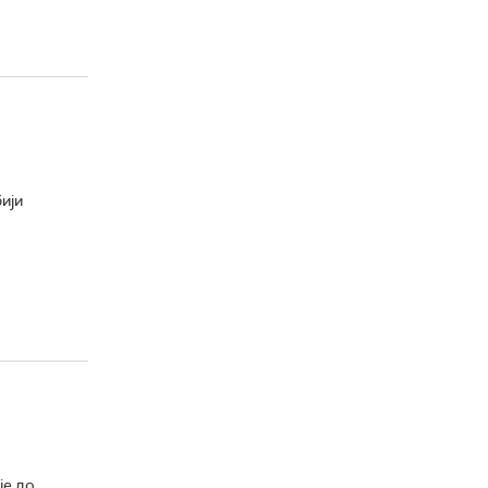
ији
је до