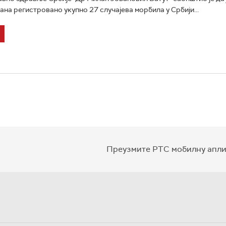
ана регистровано укупно 27 случајева морбила у Србији...
Преузмите РТС мобилну апли