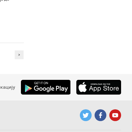
>
кацију