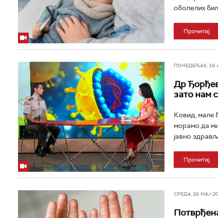
оболелих било
Прочитај
ПОНЕДЕЉАК, 19. АВ
Др Ђорђев
зато нам 
Ковид, мале 
морамо да ми
јавно здравље,
Прочитај
СРЕДА, 29. МАЈ 202
Потврђена