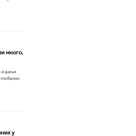
и много,
а и даље
 глобално
ених у