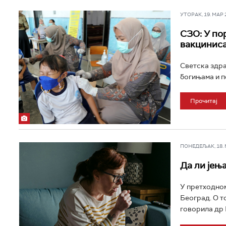
УТОРАК, 19. МАР 20
СЗО: У по
вакциниса
Светска здра
богињама и п
Прочитај
ПОНЕДЕЉАК, 18. МА
Да ли јењ
У претходном
Београд. О то
говорила др 