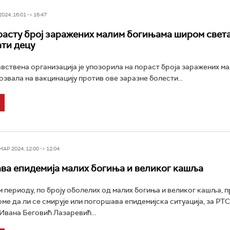
24, 16:01 -> 16:47
расту број заражених малим богињама широм света
ти децу
вствена организација је упозорила на пораст броја заражених м
озвала на вакцинацију против ове заразне болести...
Р 2024, 12:00 -> 12:04
ава епидемија малих богиња и великог кашља
 периоду, по броју оболелих од малих богиња и великог кашља, 
ме да ли се смирује или погоршава епидемијска ситуација, за РТС 
Ивана Беговић Лазаревић...