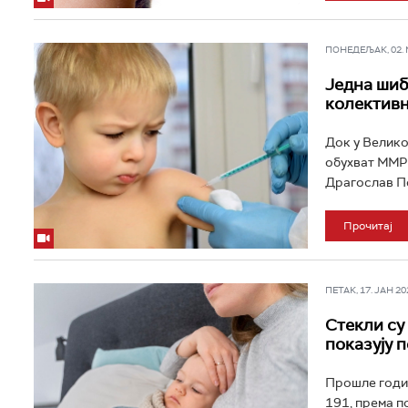
ПОНЕДЕЉАК, 02. МА
Једна шиб
колективн
Док у Великој
обухват ММР 
Драгослав По
Прочитај
ПЕТАК, 17. ЈАН 202
Стекли су
показују 
Прошле годин
191, према п