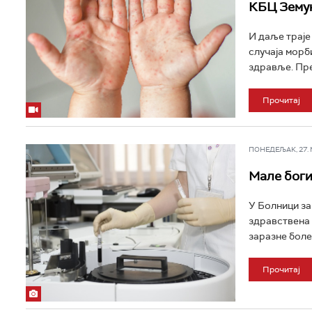
КБЦ Земун
И даље траје
случаја морби
здравље. Пре
Прочитај
ПОНЕДЕЉАК, 27. МА
Мале боги
У Болници за
здравствена 
заразне болес
Прочитај