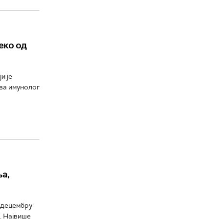
еко од
и је
ва имунолог
а,
у децембру
. Највише