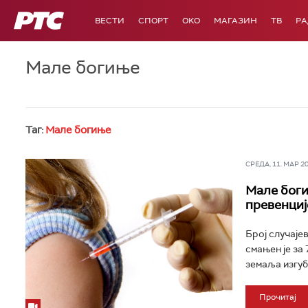
РТС
ВЕСТИ
СПОРТ
OKO
МАГАЗИН
ТВ
Р
Мале богиње
Таг:
Мале богиње
СРЕДА, 11. МАР 202
Мале боги
превенциј
Број случаје
смањен је за 
земаља изгуби
Прочитај