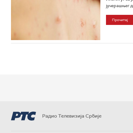
јучерашњег д
Прочитај
Радио Телевизија Србије