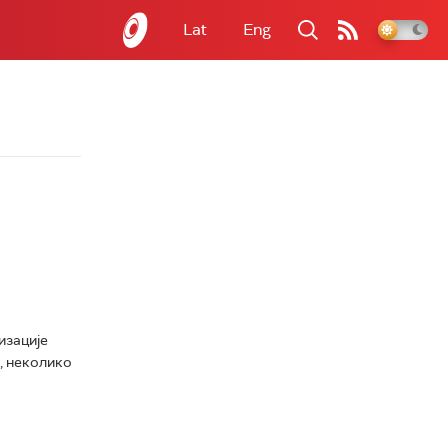
Lat
Eng
изације
а, неколико