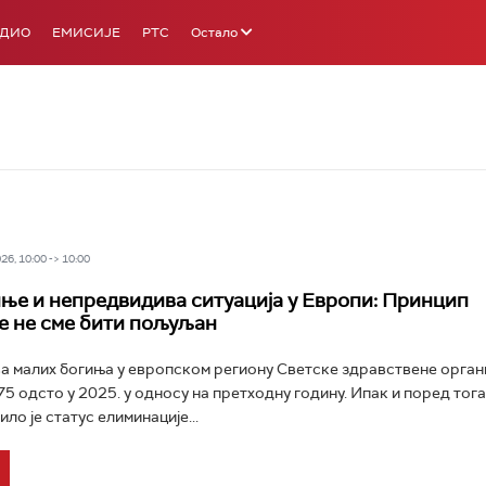
АДИО
ЕМИСИЈЕ
РТС
Остало
6, 10:00 -> 10:00
ње и непредвидива ситуација у Европи: Принцип
е не сме бити пољуљан
ва малих богиња у европском региону Светске здравствене орган
75 одсто у 2025. у односу на претходну годину. Ипак и поред тог
ло је статус елиминације...