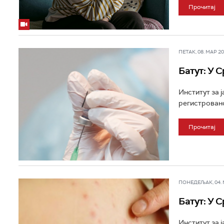
Прочитај
ПЕТАК, 08. МАР 202
Батут: У 
Институт за 
регистровано
Прочитај
ПОНЕДЕЉАК, 04. МА
Батут: У 
Институт за 