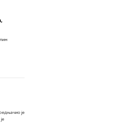
,
алим
предњачио је
је