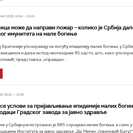
Р 2026, 22:04 -> 22:43
ица може да направи пожар – колико је Србија дал
ог имунитета на мале богиње
 Британији упозоравају на могућу епидемију малих богиња, у Србиј
вакцином и даље испод неопходних 95 одсто, што, како упозора
повић, представља „оправдан...
5, 09:20 -> 10:58
 се услови за пријављивање епидемије малих богињ
подаци Градског завода за јавно здравље
е у Србији регистровано је 885 случајева малих богиња, а само 
одацима Института за јавно здравље „Др Милан Јовановић Батут"