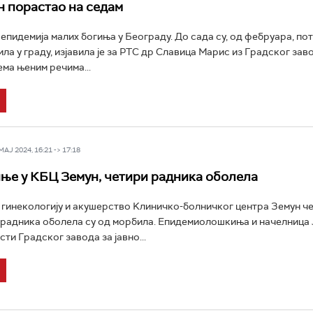
 порастао на седам
 епидемија малих богиња у Београду. До сада су, од фебруара, по
ла у граду, изјавила је за РТС др Славица Мaрис из Градског заво
ма њеним речима...
Ј 2024, 16:21 -> 17:18
ње у КБЦ Земун, четири радника оболела
 гинекологију и акушерство Kлиничко-болничког центра Земун ч
радника оболела су од морбила. Епидемиолошкиња и начелница 
ти Градског завода за јавно...