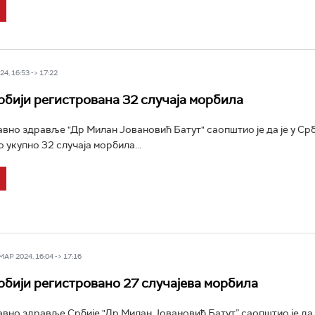
4, 16:53 -> 17:22
Србији регистрована 32 случаја морбила
јавно здравље "Др Милан Јовановић Батут" саопштио је да је у Срб
 укупно 32 случаја морбила...
Р 2024, 16:04 -> 17:16
Србији регистровано 27 случајева морбила
јавно здравље Србије "Др Милан Јовановић Батут” саопштио је да 