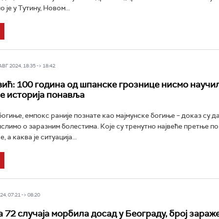
 је у Тутину, Новом...
Г 2024, 18:35 -> 18:42
ић: 100 година од шпанске грознице нисмо научил
се историја понавља
богиње, емпокс раније познате као мајмунске богиње – доказ су д
слимо о заразним болестима. Које су тренутно највеће претње по
 а каква је ситуација...
4, 07:21 -> 08:20
 72 случаја морбила досад у Београду, број зараж