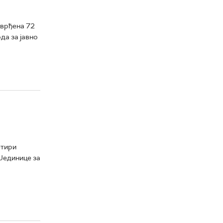
тврђена 72
да за јавно
етири
Јединице за