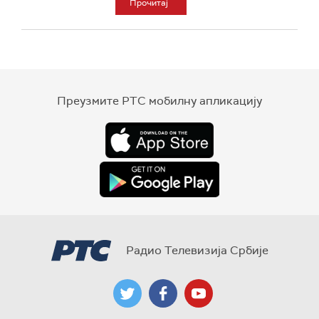
Прочитај
Преузмите РТС мобилну апликацију
Радио Телевизија Србије