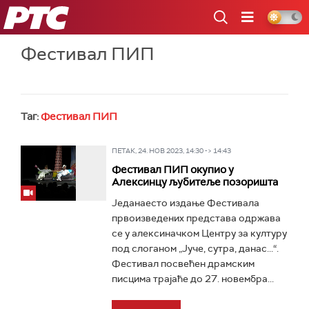
РТС
Фестивал ПИП
Таг:
Фестивал ПИП
ПЕТАК, 24. НОВ 2023, 14:30 -> 14:43
Фестивал ПИП окупио у
Алексинцу љубитеље позоришта
Једанаесто издање Фестивала
првоизведених представа одржава
се у алексиначком Центру за културу
под слоганом „Јуче, сутра, данас...“.
Фестивал посвећен драмским
писцима трајаће до 27. новембра...