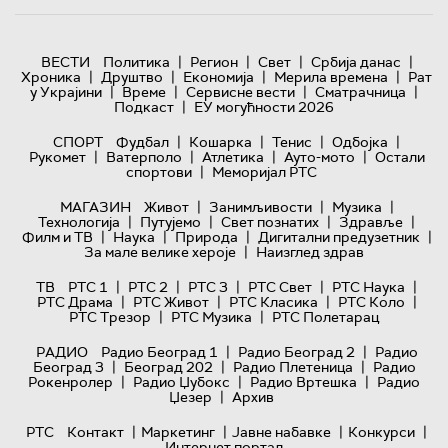
|
|
|
|
ВЕСТИ
Политика
Регион
Свет
Србија данас
|
|
|
|
Хроника
Друштво
Економија
Мерила времена
Рат
|
|
|
|
у Украјини
Време
Сервисне вести
Сматрачница
|
Подкаст
ЕУ могућности 2026
|
|
|
|
СПОРТ
Фудбал
Кошарка
Тенис
Одбојка
|
|
|
|
Рукомет
Ватерполо
Атлетика
Ауто-мото
Остали
|
спортови
Меморијал РТС
|
|
|
МАГАЗИН
Живот
Занимљивости
Музика
|
|
|
|
Технологијa
Путујемо
Свет познатих
Здравље
|
|
|
|
Филм и ТВ
Наука
Природа
Дигитални предузетник
|
За мале велике хероје
Наизглед здрав
|
|
|
|
|
ТВ
РТС 1
РТС 2
РТС 3
РТС Свет
РТС Наука
|
|
|
|
РТС Драма
РТС Живот
РТС Класика
РТС Коло
|
|
РТС Трезор
РТС Музика
РТС Полетарац
|
|
РАДИО
Радио Београд 1
Радио Београд 2
Радио
|
|
|
Београд 3
Београд 202
Радио Плетеница
Радио
|
|
|
Рокенролер
Радио Џубокс
Радио Вртешка
Радио
|
Џезер
Архив
|
|
|
|
РТС
Контакт
Маркетинг
Јавне набавке
Конкурси
Интернет портал