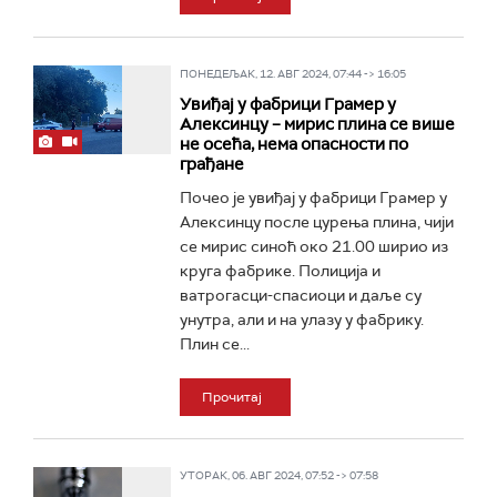
ПОНЕДЕЉАК, 12. АВГ 2024, 07:44 -> 16:05
Увиђај у фабрици Грамер у
Алексинцу – мирис плина се више
не осећа, нема опасности по
грађане
Почео је увиђај у фабрици Грамер у
Алексинцу после цурења плина, чији
се мирис синоћ око 21.00 ширио из
круга фабрике. Полиција и
ватрогасци-спасиоци и даље су
унутра, али и на улазу у фабрику.
Плин се...
Прочитај
УТОРАК, 06. АВГ 2024, 07:52 -> 07:58