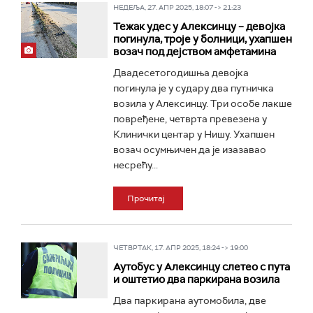
НЕДЕЉА, 27. АПР 2025, 18:07 -> 21:23
Тежак удес у Алексинцу – девојка
погинула, троје у болници, ухапшен
возач под дејством амфетамина
Двадесетогодишња девојка
погинула је у судару два путничка
возила у Алексинцу. Три особе лакше
повређене, четврта превезена у
Клинички центар у Нишу. Ухапшен
возач осумњичен да је изазавао
несрећу...
Прочитај
ЧЕТВРТАК, 17. АПР 2025, 18:24 -> 19:00
Аутобус у Алексинцу слетео с пута
и оштетио два паркирана возила
Два паркирана аутомобила, две