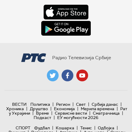
Радио Телевизија Србије
|
|
|
|
ВЕСТИ
Политика
Регион
Свет
Србија данас
|
|
|
|
Хроника
Друштво
Економија
Мерила времена
Рат
|
|
|
|
у Украјини
Време
Сервисне вести
Сматрачница
|
Подкаст
ЕУ могућности 2026
|
|
|
|
СПОРТ
Фудбал
Кошарка
Тенис
Одбојка