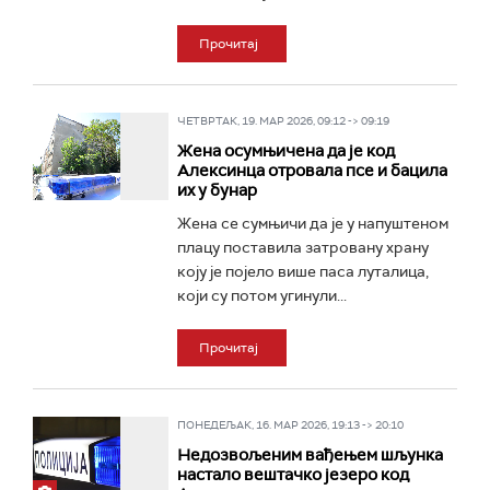
Прочитај
ЧЕТВРТАК, 19. МАР 2026, 09:12 -> 09:19
Жена осумњичена да је код
Алексинца отровала псе и бацила
их у бунар
Жена се сумњичи да је у напуштеном
плацу поставила затровану храну
коју је појело више паса луталица,
који су потом угинули...
Прочитај
ПОНЕДЕЉАК, 16. МАР 2026, 19:13 -> 20:10
Недозвољеним вађењем шљунка
настало вештачко језеро код