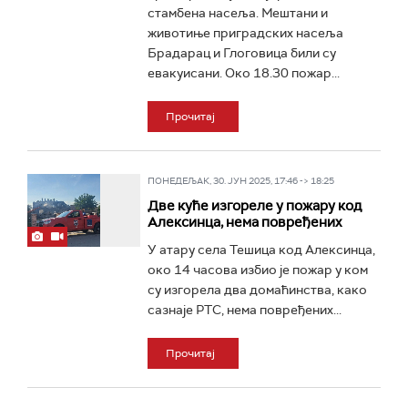
стамбена насеља. Мештани и
животиње приградских насеља
Брадарац и Глоговица били су
евакуисани. Око 18.30 пожар...
Прочитај
ПОНЕДЕЉАК, 30. ЈУН 2025, 17:46 -> 18:25
Две куће изгореле у пожару код
Алексинца, нема повређених
У атару села Тешица код Алексинца,
око 14 часова избио је пожар у ком
су изгорела два домаћинства, како
сазнаје РТС, нема повређених...
Прочитај