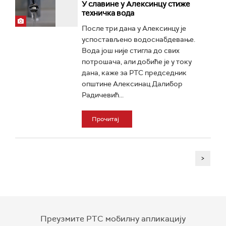
У славине у Алексинцу стиже
техничка вода
После три дана у Алексинцу је
успостављено водоснабдевање.
Вода још није стигла до свих
потрошача, али добиће је у току
дана, каже за РТС председник
општине Алексинац Далибор
Радичевић...
Прочитај
>
Преузмите РТС мобилну апликацију