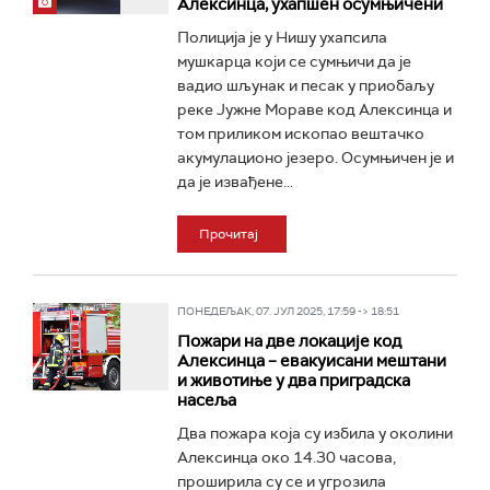
Алексинца, ухапшен осумњичени
Полиција је у Нишу ухапсила
мушкарца који се сумњичи да је
вадио шљунак и песак у приобаљу
реке Јужне Мораве код Алексинца и
том приликом ископао вештачко
акумулационо језеро. Осумњичен је и
да је извађене...
Прочитај
ПОНЕДЕЉАК, 07. ЈУЛ 2025, 17:59 -> 18:51
Пожари на две локације код
Алексинца – евакуисани мештани
и животиње у два приградска
насеља
Два пожара која су избила у околини
Алексинца око 14.30 часова,
проширила су се и угрозила