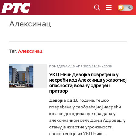
РТС
Алексинац
Таг:
Алексинац
ПОНЕДЕЉАК, 13. АПР 2026, 11:18 -> 20:38
УКЦ Ниш: Девојка повређена у
несрећи код Алексинца у животној
опасности; возачу одређен
притвор
Девојка од 18 година, тешко
повређена у саобраћајној несрећи
која се догодила пре два дана у
алексиначком селу Доњи Адровац, у
стању је животне угрожености,
саопштено је из УKЦ Ниш...