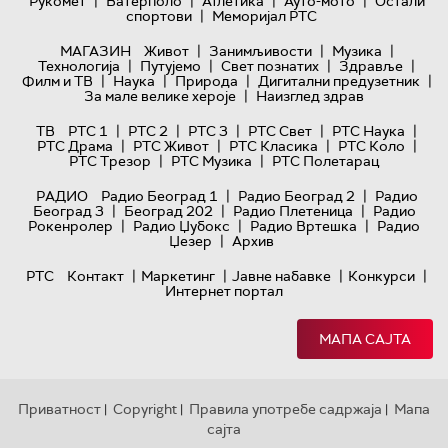
|
|
|
|
Рукомет
Ватерполо
Атлетика
Ауто-мото
Остали
|
спортови
Меморијал РТС
|
|
|
МАГАЗИН
Живот
Занимљивости
Музика
|
|
|
|
Технологијa
Путујемо
Свет познатих
Здравље
|
|
|
|
Филм и ТВ
Наука
Природа
Дигитални предузетник
|
За мале велике хероје
Наизглед здрав
|
|
|
|
|
ТВ
РТС 1
РТС 2
РТС 3
РТС Свет
РТС Наука
|
|
|
|
РТС Драма
РТС Живот
РТС Класика
РТС Коло
|
|
РТС Трезор
РТС Музика
РТС Полетарац
|
|
РАДИО
Радио Београд 1
Радио Београд 2
Радио
|
|
|
Београд 3
Београд 202
Радио Плетеница
Радио
|
|
|
Рокенролер
Радио Џубокс
Радио Вртешка
Радио
|
Џезер
Архив
|
|
|
|
РТС
Контакт
Маркетинг
Јавне набавке
Конкурси
Интернет портал
МАПА САЈТА
Приватност
Copyright
Правила употребе садржаја
Мапа
|
|
|
сајта