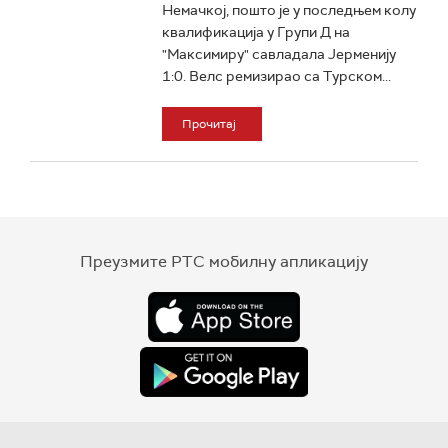
Немачкој, пошто је у последњем колу
квалификација у Групи Д на
"Максимиру" савладала Јерменију
1:0. Велс ремизирао са Турском...
Прочитај
Преузмите РТС мобилну апликацију