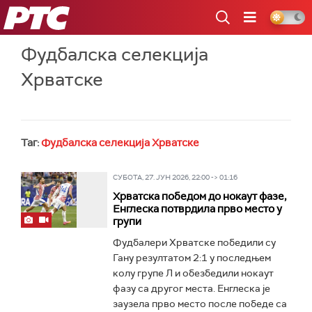
РТС
Фудбалска селекција
Хрватске
Таг:
Фудбалска селекција Хрватске
СУБОТА, 27. ЈУН 2026, 22:00 -> 01:16
Хрватска победом до нокаут фазе,
Енглеска потврдила прво место у
групи
Фудбалери Хрватске победили су
Гану резултатом 2:1 у последњем
колу групе Л и обезбедили нокаут
фазу са другог места. Енглеска је
заузела прво место после победе са