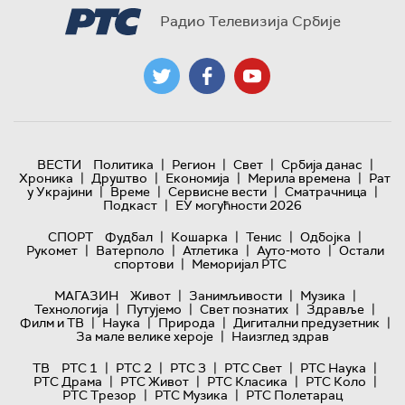
Радио Телевизија Србије
|
|
|
|
ВЕСТИ
Политика
Регион
Свет
Србија данас
|
|
|
|
Хроника
Друштво
Економија
Мерила времена
Рат
|
|
|
|
у Украјини
Време
Сервисне вести
Сматрачница
|
Подкаст
ЕУ могућности 2026
|
|
|
|
СПОРТ
Фудбал
Кошарка
Тенис
Одбојка
|
|
|
|
Рукомет
Ватерполо
Атлетика
Ауто-мото
Остали
|
спортови
Меморијал РТС
|
|
|
МАГАЗИН
Живот
Занимљивости
Музика
|
|
|
|
Технологијa
Путујемо
Свет познатих
Здравље
|
|
|
|
Филм и ТВ
Наука
Природа
Дигитални предузетник
|
За мале велике хероје
Наизглед здрав
|
|
|
|
|
ТВ
РТС 1
РТС 2
РТС 3
РТС Свет
РТС Наука
|
|
|
|
РТС Драма
РТС Живот
РТС Класика
РТС Коло
|
|
РТС Трезор
РТС Музика
РТС Полетарац