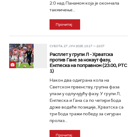
2:0 над Панамом која је окончала
такмичење...
Прочитај
СУБОТА, 27. ЈУН 2026, 13:17 -> 22:07
Расплет у групи Л - Хрватска
против Гане за нокаут фазу,
Енглеска на поправном (23.00, РТС
1)
Након два одиграна кола на
Светском првенству, групна фаза
улази у одлучујућу фазу. У групи Л,
Енглеска и Гана са по четири бода
држе водеће позиције, Хрватска са
три бода тражи победу за сигуран
пролаз...
Прочитај