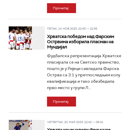
Прочитај
ПЕТАК, 14. НОВ 2025, 22:45 -> 22:56
Хрватска победом над Фарским
Острвима изборила пласман на
Мундијал
Фудбалска репрезентација Хрватске
пласирала се на Светско првенство,
пошто је у Ријеци савладала Фарска
Острва са 3:1 у претпоследњем колу
квалификација и тако обезбедила
прво место у групи Л...
Прочитај
ЧЕТВРТАК, 20. МАР 2025, 22:42 -> 06:41