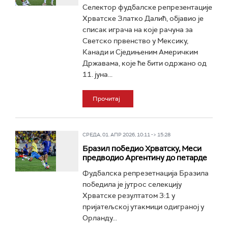
Селектор фудбалске репрезентације
Хрватске Златко Далић, објавио је
списак играча на које рачуна за
Светско првенство у Мексику,
Канади и Сједињеним Америчким
Државама, које ће бити одржано од
11. јуна...
Прочитај
СРЕДА, 01. АПР 2026, 10:11 -> 15:28
Бразил победио Хрватску, Меси
предводио Аргентину до петарде
Фудбалска репрезетнација Бразила
победила је јутрос селекцију
Хрватске резултатом 3:1 у
пријатељској утакмици одиграној у
Орланду...