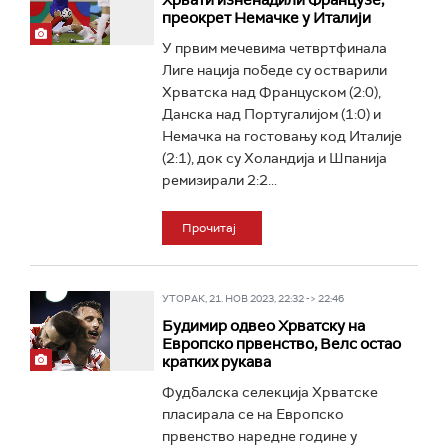
Хрвати изненадили Французе,
преокрет Немачке у Италији
У првим мечевима четвртфинала
Лиге нација победе су остварили
Хрватска над Француском (2:0),
Данска над Португалијом (1:0) и
Немачка на гостовању код Италије
(2:1), док су Холандија и Шпанија
ремизирали 2:2...
Прочитај
УТОРАК, 21. НОВ 2023, 22:32 -> 22:46
Будимир одвео Хрватску на
Европско првенство, Велс остао
кратких рукава
Фудбалска селекција Хрватске
пласирала се на Европско
првенство наредне године у