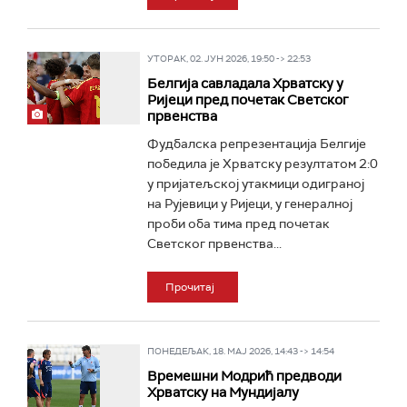
УТОРАК, 02. ЈУН 2026, 19:50 -> 22:53
Белгија савладала Хрватску у
Ријеци пред почетак Светског
првенства
Фудбалска репрезентација Белгије
победила је Хрватску резултатом 2:0
у пријатељској утакмици одиграној
на Рујевици у Ријеци, у генералној
проби оба тима пред почетак
Светског првенства...
Прочитај
ПОНЕДЕЉАК, 18. МАЈ 2026, 14:43 -> 14:54
Времешни Модрић предводи
Хрватску на Мундијалу